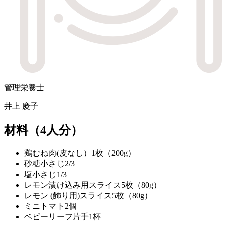
管理栄養士
井上 慶子
材料
（4人分）
鶏むね肉(皮なし）
1枚（200g）
砂糖
小さじ2/3
塩
小さじ1/3
レモン漬け込み用
スライス5枚（80g）
レモン (飾り用)
スライス5枚（80g）
ミニトマト
2個
ベビーリーフ
片手1杯