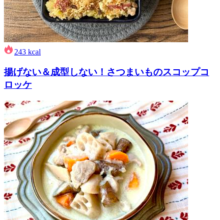
243
kcal
揚げない＆成型しない！さつまいものスコップコ
ロッケ