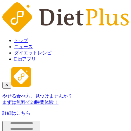
トップ
ニュース
ダイエットレシピ
Dietアプリ
やせる食べ方、見つけませんか？
まずは無料で24時間体験！
詳細はこちら