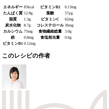
エネルギー
85kcal
ビタミンB2
0.13mg
たんぱく質
12.8g
葉酸
57μg
脂質
1.3g
ビタミンC
62mg
炭水化物
8.7g
コレステロール
36mg
カルシウム
75mg
食物繊維総量
3.0g
鉄
0.8mg
食塩相当量
0.6g
ビタミンB1
0.12mg
このレシピの作者