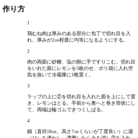
作り方
1
鶏むね肉は厚みのある部分に包丁で切れ目を入
れ、厚みが2㎝程度に均等になるようにする。
2
肉の両面に砂糖、塩の順に手ですりこむ。切れ目
をいれた面にレモンを5枚のせ、ポリ袋に入れ空
気を抜いて冷蔵庫に1晩置く。
3
ラップの上に②を切れ目を入れた面を上にして置
き、レモンはとる。手前から奥へと巻き筒状にし
て、両端は輪ゴムできつくしばる。
4
鍋（直径18㎝、高さ7㎝くらいが丁度良い）に湯
（1ℓ）を沸かし、沸騰したら火を消し③を入れ