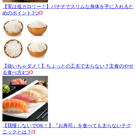
【実は低カロリー！】バナナでスリムな身体を手に入れるた
めのポイント3つ
【抜いちゃダメ！】ちょっとの工夫で太らない？主食のやせ
る食べ方4つ
【我慢しないでOK！】『お寿司』を食べても太らないテク
ニックとは？