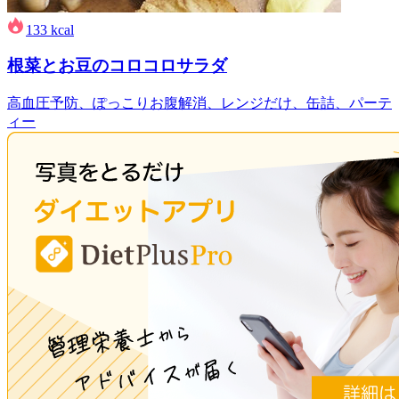
133
kcal
根菜とお豆のコロコロサラダ
高血圧予防、ぽっこりお腹解消、レンジだけ、缶詰、パーテ
ィー