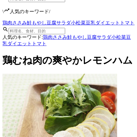
\
人気のキーワード
/
鶏肉
ささみ
鮭
もやし
豆腐
サラダ
小松菜
豆乳
ダイエット
トマト
人気のキーワード:
鶏肉
ささみ
鮭
もやし
豆腐
サラダ
小松菜
豆
乳
ダイエット
トマト
鶏むね肉の爽やかレモンハム