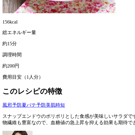
156kcal
総エネルギー量
約15分
調理時間
約200円
費用目安（1人分）
このレシピの特徴
風邪予防
夏バテ予防
美肌
時短
スナップエンドウのポリポリとした食感が美味しいサラダです
物繊維も豊富なので、血糖値の急上昇を抑える効果も期待で