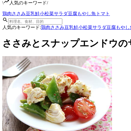
\
人気のキーワード
/
鶏肉
ささみ
豆乳
鮭
小松菜
サラダ
豆腐
もやし
魚
トマト
人気のキーワード:
鶏肉
ささみ
豆乳
鮭
小松菜
サラダ
豆腐
もやし
ささみとスナップエンドウの