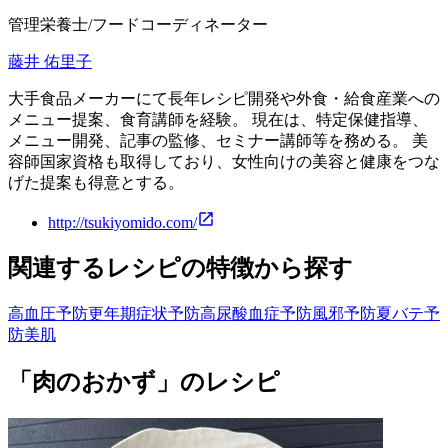
管理栄養士/フードコーディネーター
藤井 佑里子
大手食品メーカーにて長年レシピ開発や外食・給食産業への
メニュー提案、食育講師を経験。 現在は、特定保健指導、
メニュー開発、記事の監修、セミナー講師等を務める。 美
容師国家資格も取得しており、女性向けの美容と健康をつな
げた提案も得意とする。
http://tsukiyomido.com/
関連するレシピの特徴から探す
高血圧予防
更年期症状予防
高尿酸血症予防
風邪予防
夏バテ予
防
美肌
「肉のおかず」のレシピ