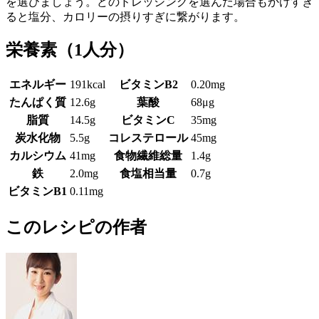
を選びましょう。どのドレッシングを選んだ場合もかけすぎ
ると塩分、カロリーの摂りすぎに繋がります。
栄養素
（1人分）
エネルギー
191kcal
ビタミンB2
0.20mg
たんぱく質
12.6g
葉酸
68μg
脂質
14.5g
ビタミンC
35mg
炭水化物
5.5g
コレステロール
45mg
カルシウム
41mg
食物繊維総量
1.4g
鉄
2.0mg
食塩相当量
0.7g
ビタミンB1
0.11mg
このレシピの作者