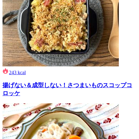
243
kcal
揚げない＆成型しない！さつまいものスコップコ
ロッケ