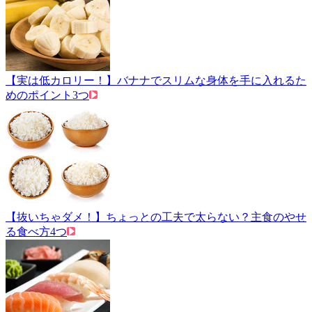
【実は低カロリー！】バナナでスリムな身体を手に入れるた
めのポイント3つ
【抜いちゃダメ！】ちょっとの工夫で太らない？主食のやせ
る食べ方4つ