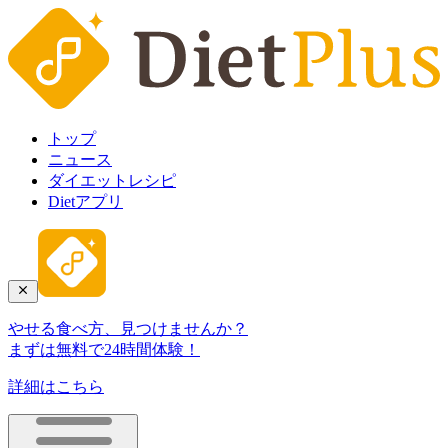
トップ
ニュース
ダイエットレシピ
Dietアプリ
やせる食べ方、見つけませんか？
まずは無料で24時間体験！
詳細はこちら