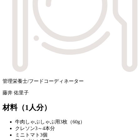
管理栄養士/フードコーディネーター
藤井 佑里子
材料
（1人分）
牛肉しゃぶしゃぶ用
3枚（60g）
クレソン
3～4本分
ミニトマト
3個