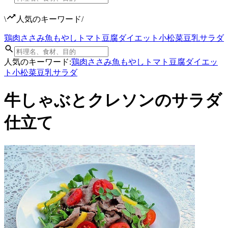
\
人気のキーワード
/
鶏肉
ささみ
魚
もやし
トマト
豆腐
ダイエット
小松菜
豆乳
サラダ
人気のキーワード:
鶏肉
ささみ
魚
もやし
トマト
豆腐
ダイエッ
ト
小松菜
豆乳
サラダ
牛しゃぶとクレソンのサラダ
仕立て