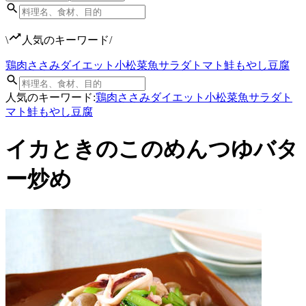
\
人気のキーワード
/
鶏肉
ささみ
ダイエット
小松菜
魚
サラダ
トマト
鮭
もやし
豆腐
人気のキーワード:
鶏肉
ささみ
ダイエット
小松菜
魚
サラダ
ト
マト
鮭
もやし
豆腐
イカときのこのめんつゆバタ
ー炒め