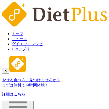
トップ
ニュース
ダイエットレシピ
Dietアプリ
やせる食べ方、見つけませんか？
まずは無料で24時間体験！
詳細はこちら