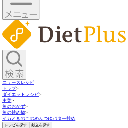
ニュース
レシピ
トップ
>
ダイエットレシピ
>
主菜
>
魚のおかず
>
魚の炒め物
>
イカときのこのめんつゆバター炒め
レシピを探す
献立を探す