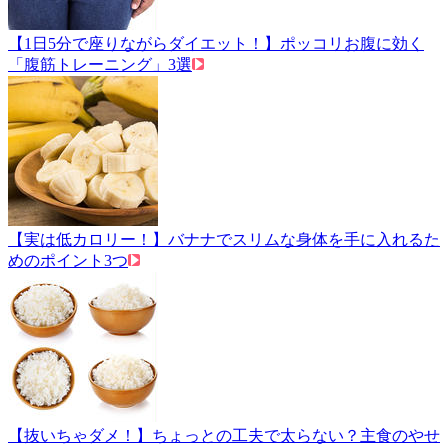
【1日5分で座りながらダイエット！】ポッコリお腹に効く
「腹筋トレーニング」3選
【実は低カロリー！】バナナでスリムな身体を手に入れるた
めのポイント3つ
【抜いちゃダメ！】ちょっとの工夫で太らない？主食のやせ