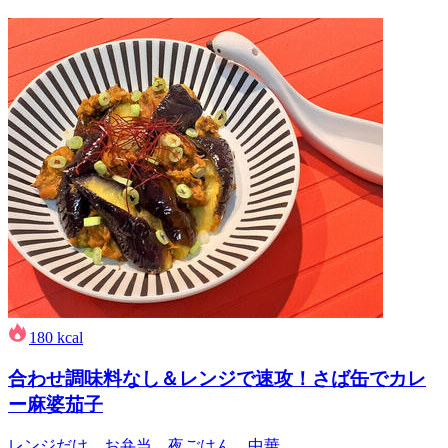
180
kcal
合わせ調味料なし＆レンジで速攻！さば缶でカレ
ー麻婆茄子
レンジだけ、お弁当、夜ごはん、中華