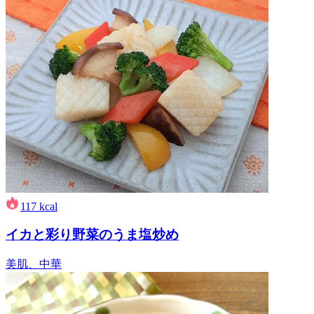
117
kcal
イカと彩り野菜のうま塩炒め
美肌、中華