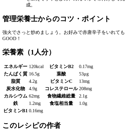
成。
管理栄養士からのコツ・ポイント
強火でさっと炒めましょう。お好みで赤唐辛子をいれても
GOOD！
栄養素
（1人分）
エネルギー
120kcal
ビタミンB2
0.17mg
たんぱく質
16.5g
葉酸
53μg
脂質
4.2g
ビタミンC
13mg
炭水化物
4.9g
コレステロール
208mg
カルシウム
62mg
食物繊維総量
2.1g
鉄
1.2mg
食塩相当量
1.0g
ビタミンB1
0.16mg
このレシピの作者