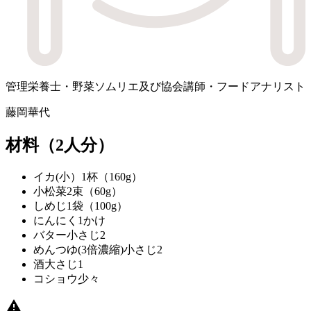
管理栄養士・野菜ソムリエ及び協会講師・フードアナリスト
藤岡華代
材料
（2人分）
イカ(小）
1杯（160g）
小松菜
2束（60g）
しめじ
1袋（100g）
にんにく
1かけ
バター
小さじ2
めんつゆ(3倍濃縮)
小さじ2
酒
大さじ1
コショウ
少々