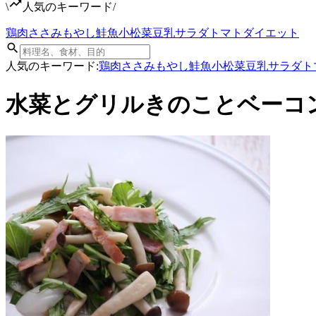
\
人気のキーワード
/
鶏肉
ささみ
もやし
鮭
魚
小松菜
豆乳
サラダ
トマト
ダイエット
人気のキーワード:
鶏肉
ささみ
もやし
鮭
魚
小松菜
豆乳
サラダ
ト
水菜とグリルきのことベーコ