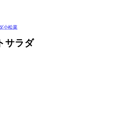
ダ
小松菜
トサラダ