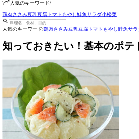
\
人気のキーワード
/
鶏肉
ささみ
豆乳
豆腐
トマト
もやし
鮭
魚
サラダ
小松菜
人気のキーワード:
鶏肉
ささみ
豆乳
豆腐
トマト
もやし
鮭
魚
サラ
知っておきたい！基本のポテ