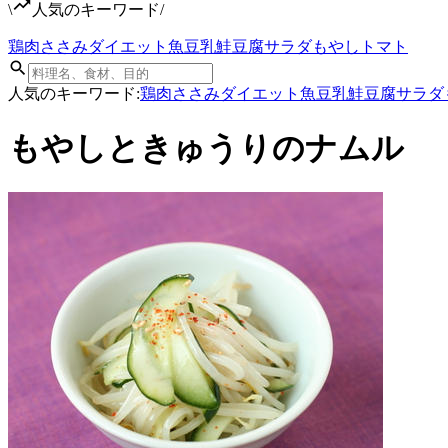
\
人気のキーワード
/
鶏肉
ささみ
ダイエット
魚
豆乳
鮭
豆腐
サラダ
もやし
トマト
人気のキーワード:
鶏肉
ささみ
ダイエット
魚
豆乳
鮭
豆腐
サラダ
もやしときゅうりのナムル