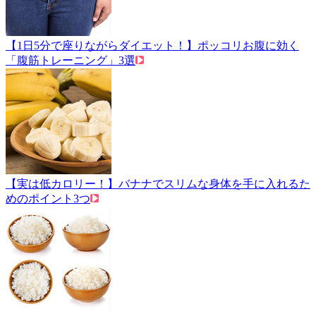
【1日5分で座りながらダイエット！】ポッコリお腹に効く
「腹筋トレーニング」3選
【実は低カロリー！】バナナでスリムな身体を手に入れるた
めのポイント3つ