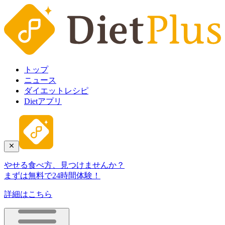
トップ
ニュース
ダイエットレシピ
Dietアプリ
やせる食べ方、見つけませんか？
まずは無料で24時間体験！
詳細はこちら