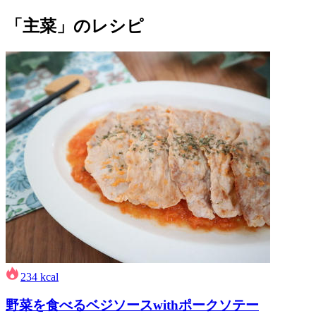
「主菜」のレシピ
234
kcal
野菜を食べるベジソースwithポークソテー