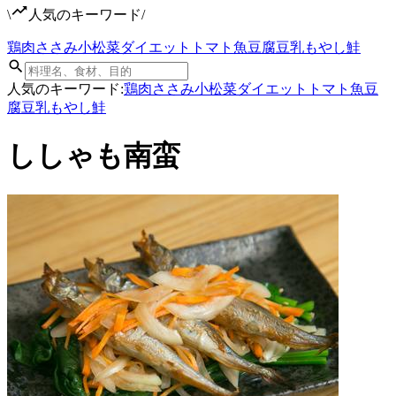
\
人気のキーワード
/
鶏肉
ささみ
小松菜
ダイエット
トマト
魚
豆腐
豆乳
もやし
鮭
人気のキーワード:
鶏肉
ささみ
小松菜
ダイエット
トマト
魚
豆
腐
豆乳
もやし
鮭
ししゃも南蛮