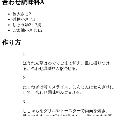
合わせ調味料A
酢
大さじ2
砂糖
小さじ1
しょうゆ
2～3滴
ごま油
小さじ1/2
作り方
1
ほうれん草はゆでてごまで和え、皿に盛りつけ
る。合わせ調味料Aを混ぜる。
2
たまねぎは薄くスライス、にんじんはせんぎりに
して、合わせ調味料Aに漬ける。
3
ししゃもをグリルやトースターで両面を焼き、