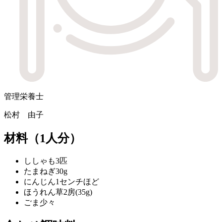
管理栄養士
松村 由子
材料
（1人分）
ししゃも
3匹
たまねぎ
30g
にんじん
1センチほど
ほうれん草
2房(35g)
ごま
少々