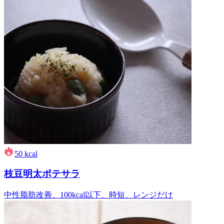
50
kcal
枝豆明太ポテサラ
中性脂肪改善、100kcal以下、時短、レンジだけ