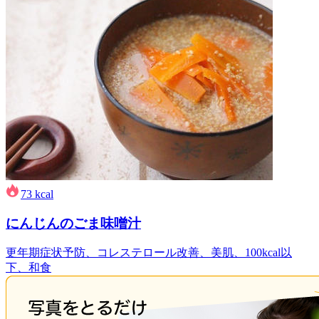
73
kcal
にんじんのごま味噌汁
更年期症状予防、コレステロール改善、美肌、100kcal以
下、和食