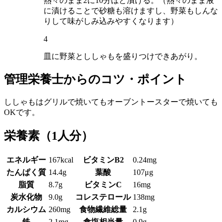
熱々のまま2に10分ほど漬ける。（熱々のまま液
に漬けることで砂糖も溶けますし、野菜もしんな
りして味がしみ込みやすくなります）
4
皿に野菜とししゃもを盛りつけできあがり。
管理栄養士からのコツ・ポイント
ししゃもはグリルで焼いてもオーブントースターで焼いても
OKです。
栄養素
（1人分）
エネルギー
167kcal
ビタミンB2
0.24mg
たんぱく質
14.4g
葉酸
107μg
脂質
8.7g
ビタミンC
16mg
炭水化物
9.0g
コレステロール
138mg
カルシウム
260mg
食物繊維総量
2.1g
鉄
2.1mg
食塩相当量
0.9g