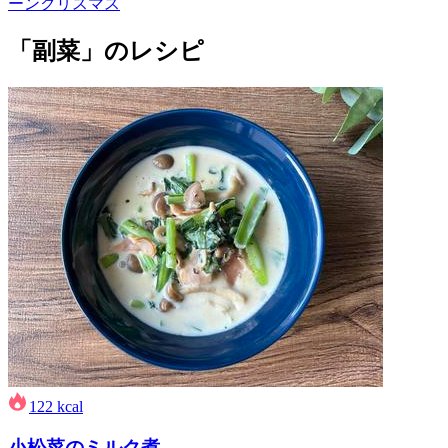
ーン
クリスマス
「副菜」のレシピ
122
kcal
小松菜のミルク煮