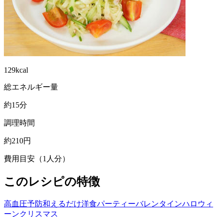
129kcal
総エネルギー量
約15分
調理時間
約210円
費用目安（1人分）
このレシピの特徴
高血圧予防
和えるだけ
洋食
パーティー
バレンタイン
ハロウィ
ーン
クリスマス