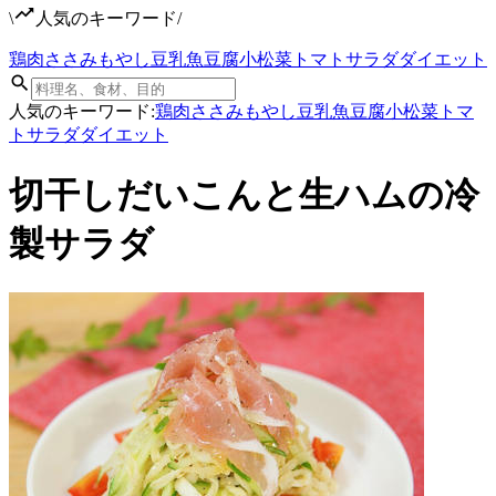
\
人気のキーワード
/
鶏肉
ささみ
もやし
豆乳
魚
豆腐
小松菜
トマト
サラダ
ダイエット
人気のキーワード:
鶏肉
ささみ
もやし
豆乳
魚
豆腐
小松菜
トマ
ト
サラダ
ダイエット
切干しだいこんと生ハムの冷
製サラダ