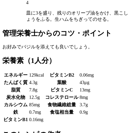
4
皿に3を盛り、残りのオリーブ油をかけ、黒こし
ょうをふる。生ハムをちぎってのせる。
管理栄養士からのコツ・ポイント
お好みでバジルを添えても良いでしょう。
栄養素
（1人分）
エネルギー
129kcal
ビタミンB2
0.06mg
たんぱく質
4.3g
葉酸
43μg
脂質
7.8g
ビタミンC
13mg
炭水化物
12.5g
コレステロール
8mg
カルシウム
85mg
食物繊維総量
3.7g
鉄
0.7mg
食塩相当量
0.9g
ビタミンB1
0.16mg