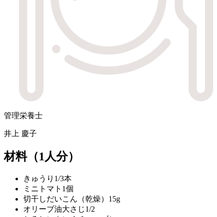
管理栄養士
井上 慶子
材料
（1人分）
きゅうり
1/3本
ミニトマト
1個
切干しだいこん（乾燥）
15g
オリーブ油
大さじ1/2