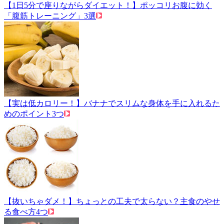
【1日5分で座りながらダイエット！】ポッコリお腹に効く
「腹筋トレーニング」3選
【実は低カロリー！】バナナでスリムな身体を手に入れるた
めのポイント3つ
【抜いちゃダメ！】ちょっとの工夫で太らない？主食のやせ
る食べ方4つ