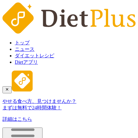
トップ
ニュース
ダイエットレシピ
Dietアプリ
やせる食べ方、見つけませんか？
まずは無料で24時間体験！
詳細はこちら