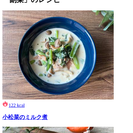
122
kcal
小松菜のミルク煮