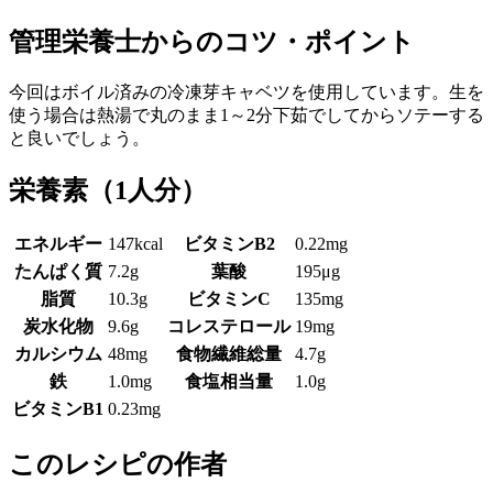
管理栄養士からのコツ・ポイント
今回はボイル済みの冷凍芽キャベツを使用しています。生を
使う場合は熱湯で丸のまま1～2分下茹でしてからソテーする
と良いでしょう。
栄養素
（1人分）
エネルギー
147kcal
ビタミンB2
0.22mg
たんぱく質
7.2g
葉酸
195μg
脂質
10.3g
ビタミンC
135mg
炭水化物
9.6g
コレステロール
19mg
カルシウム
48mg
食物繊維総量
4.7g
鉄
1.0mg
食塩相当量
1.0g
ビタミンB1
0.23mg
このレシピの作者