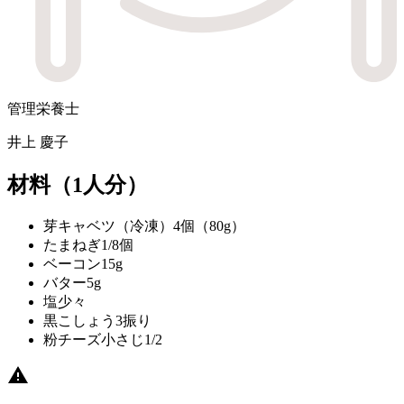
管理栄養士
井上 慶子
材料
（1人分）
芽キャベツ（冷凍）
4個（80g）
たまねぎ
1/8個
ベーコン
15g
バター
5g
塩
少々
黒こしょう
3振り
粉チーズ
小さじ1/2