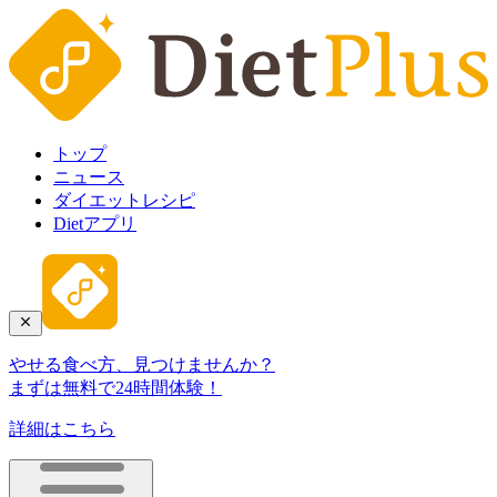
トップ
ニュース
ダイエットレシピ
Dietアプリ
やせる食べ方、見つけませんか？
まずは無料で24時間体験！
詳細はこちら