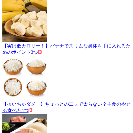
【実は低カロリー！】バナナでスリムな身体を手に入れるた
めのポイント3つ
【抜いちゃダメ！】ちょっとの工夫で太らない？主食のやせ
る食べ方4つ