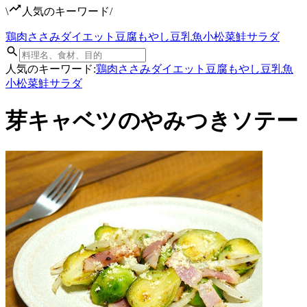
\
人気のキーワード
/
鶏肉
ささみ
ダイエット
豆腐
もやし
豆乳
魚
小松菜
鮭
サラダ
人気のキーワード:
鶏肉
ささみ
ダイエット
豆腐
もやし
豆乳
魚
小松菜
鮭
サラダ
芽キャベツのやみつきソテー