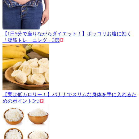
【1日5分で座りながらダイエット！】ポッコリお腹に効く
「腹筋トレーニング」3選
【実は低カロリー！】バナナでスリムな身体を手に入れるた
めのポイント3つ