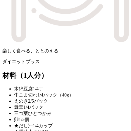
楽しく食べる、ととのえる
ダイエットプラス
材料
（1人分）
木綿豆腐
1/4丁
牛こま切れ
1/4パック（40g）
えのき
2/5パック
舞茸
1/4パック
三つ葉
ひとつかみ
卵
1/2個
★だし汁
1/4カップ