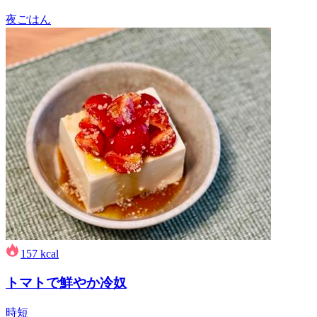
夜ごはん
157
kcal
トマトで鮮やか冷奴
時短