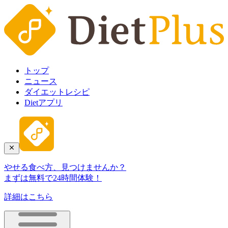
トップ
ニュース
ダイエットレシピ
Dietアプリ
やせる食べ方、見つけませんか？
まずは無料で24時間体験！
詳細はこちら