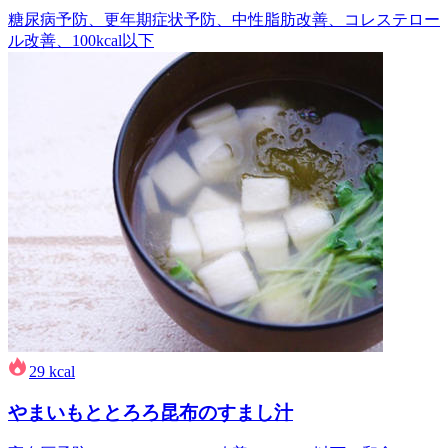
糖尿病予防、更年期症状予防、中性脂肪改善、コレステロー
ル改善、100kcal以下
29
kcal
やまいもととろろ昆布のすまし汁