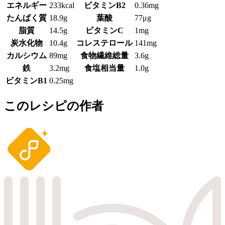
エネルギー
233kcal
ビタミンB2
0.36mg
たんぱく質
18.9g
葉酸
77μg
脂質
14.5g
ビタミンC
1mg
炭水化物
10.4g
コレステロール
141mg
カルシウム
89mg
食物繊維総量
3.6g
鉄
3.2mg
食塩相当量
1.0g
ビタミンB1
0.25mg
このレシピの作者