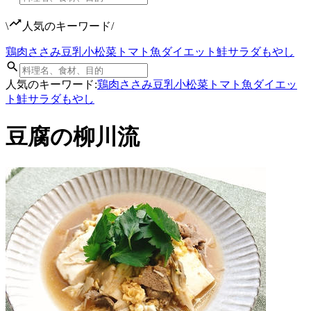
\
人気のキーワード
/
鶏肉
ささみ
豆乳
小松菜
トマト
魚
ダイエット
鮭
サラダ
もやし
人気のキーワード:
鶏肉
ささみ
豆乳
小松菜
トマト
魚
ダイエッ
ト
鮭
サラダ
もやし
豆腐の柳川流