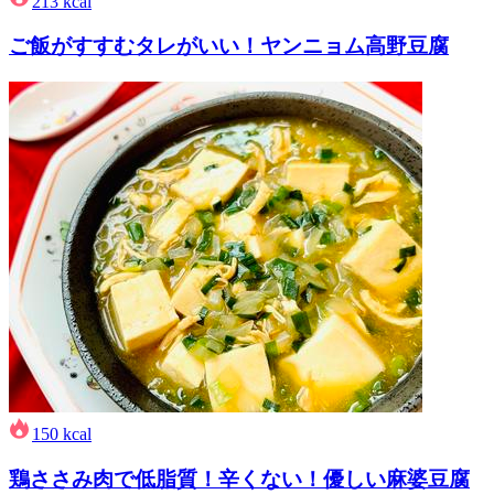
213
kcal
ご飯がすすむタレがいい！ヤンニョム高野豆腐
150
kcal
鶏ささみ肉で低脂質！辛くない！優しい麻婆豆腐