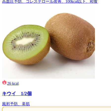
高血圧予防、コレステロール改善、100kcal以下、和食
26
kcal
キウイ 1/2個
風邪予防、美肌