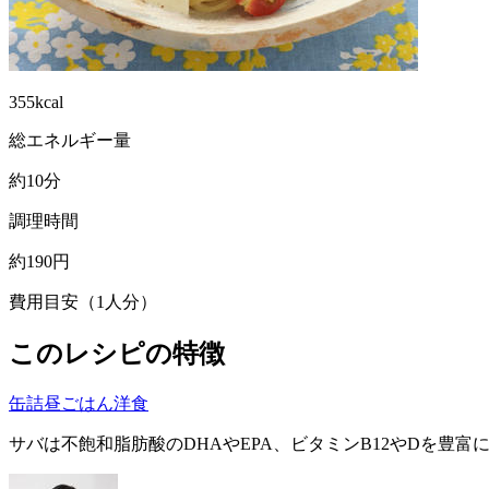
355kcal
総エネルギー量
約10分
調理時間
約190円
費用目安（1人分）
このレシピの特徴
缶詰
昼ごはん
洋食
サバは不飽和脂肪酸のDHAやEPA、ビタミンB12やDを豊