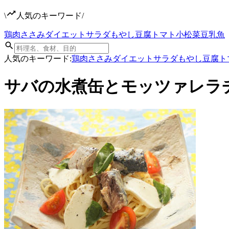
\
人気のキーワード
/
鶏肉
ささみ
ダイエット
サラダ
もやし
豆腐
トマト
小松菜
豆乳
魚
人気のキーワード:
鶏肉
ささみ
ダイエット
サラダ
もやし
豆腐
ト
サバの水煮缶とモッツァレラ