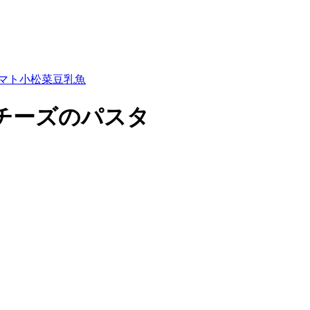
マト
小松菜
豆乳
魚
チーズのパスタ