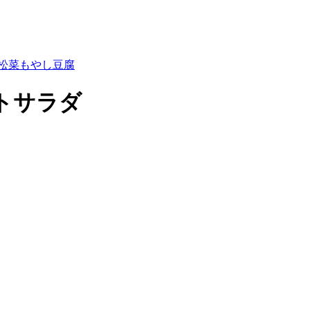
松菜
もやし
豆腐
トサラダ