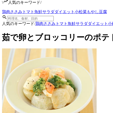
\
人気のキーワード
/
鶏肉
ささみ
トマト
魚
鮭
サラダ
ダイエット
小松菜
もやし
豆腐
人気のキーワード:
鶏肉
ささみ
トマト
魚
鮭
サラダ
ダイエット
小
茹で卵とブロッコリーのポテ