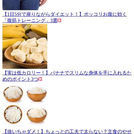
【1日5分で座りながらダイエット！】ポッコリお腹に効く
「腹筋トレーニング」3選
【実は低カロリー！】バナナでスリムな身体を手に入れるた
めのポイント3つ
【抜いちゃダメ！】ちょっとの工夫で太らない？主食のやせ