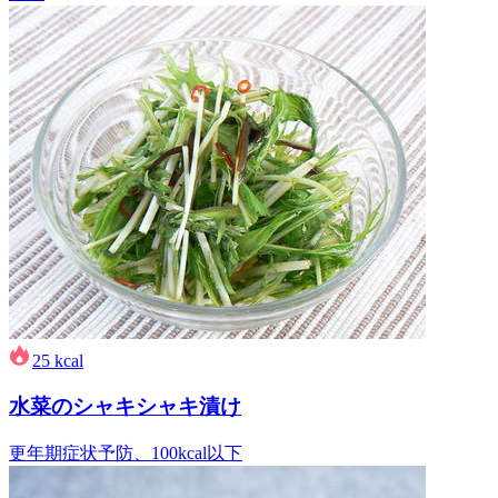
25
kcal
水菜のシャキシャキ漬け
更年期症状予防、100kcal以下