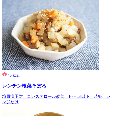
45
kcal
レンチン根菜そぼろ
糖尿病予防、コレステロール改善、100kcal以下、時短、レ
ンジだけ