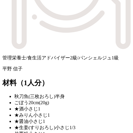
管理栄養士/食生活アドバイザー2級/パンシェルジュ1級
平野 信子
材料
（1人分）
秋刀魚(三枚おろし)
半身
ごぼう
20cm(20g)
★酒
小さじ1
★みりん
小さじ1
★醤油
小さじ1
★生姜(すりおろし)
小さじ1/3