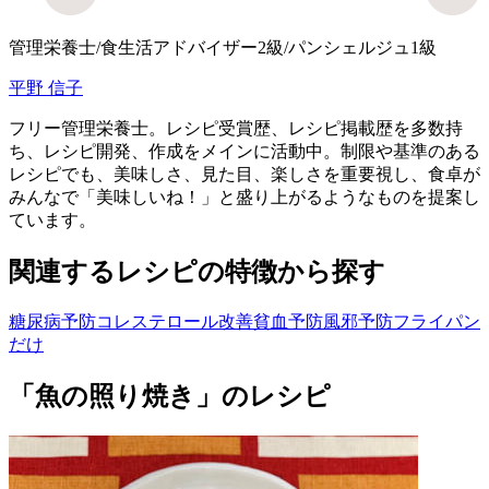
管理栄養士/食生活アドバイザー2級/パンシェルジュ1級
平野 信子
フリー管理栄養士。レシピ受賞歴、レシピ掲載歴を多数持
ち、レシピ開発、作成をメインに活動中。制限や基準のある
レシピでも、美味しさ、見た目、楽しさを重要視し、 食卓が
みんなで「美味しいね！」と盛り上がるようなものを提案し
ています。
関連するレシピの特徴から探す
糖尿病予防
コレステロール改善
貧血予防
風邪予防
フライパン
だけ
「魚の照り焼き」のレシピ