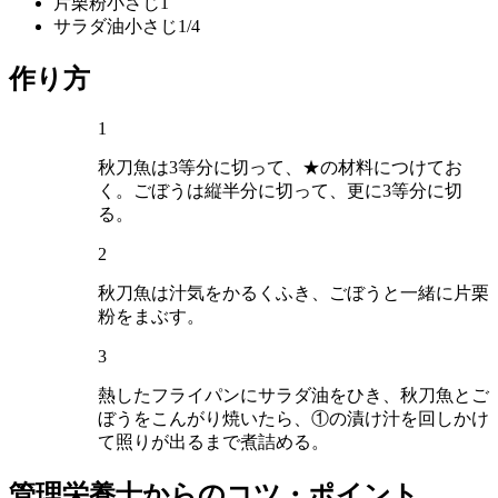
片栗粉
小さじ1
サラダ油
小さじ1/4
作り方
1
秋刀魚は3等分に切って、★の材料につけてお
く。ごぼうは縦半分に切って、更に3等分に切
る。
2
秋刀魚は汁気をかるくふき、ごぼうと一緒に片栗
粉をまぶす。
3
熱したフライパンにサラダ油をひき、秋刀魚とご
ぼうをこんがり焼いたら、①の漬け汁を回しかけ
て照りが出るまで煮詰める。
管理栄養士からのコツ・ポイント