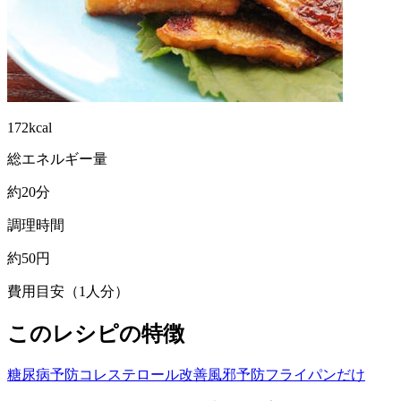
172kcal
総エネルギー量
約20分
調理時間
約50円
費用目安（1人分）
このレシピの特徴
糖尿病予防
コレステロール改善
風邪予防
フライパンだけ