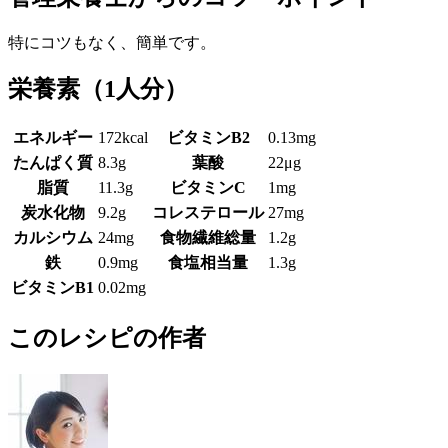
特にコツもなく、簡単です。
栄養素
（1人分）
エネルギー
172kcal
ビタミンB2
0.13mg
たんぱく質
8.3g
葉酸
22μg
脂質
11.3g
ビタミンC
1mg
炭水化物
9.2g
コレステロール
27mg
カルシウム
24mg
食物繊維総量
1.2g
鉄
0.9mg
食塩相当量
1.3g
ビタミンB1
0.02mg
このレシピの作者