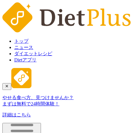
トップ
ニュース
ダイエットレシピ
Dietアプリ
やせる食べ方、見つけませんか？
まずは無料で24時間体験！
詳細はこちら