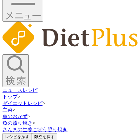
ニュース
レシピ
トップ
>
ダイエットレシピ
>
主菜
>
魚のおかず
>
魚の照り焼き
>
さんまの生姜ごぼう照り焼き
レシピを探す
献立を探す