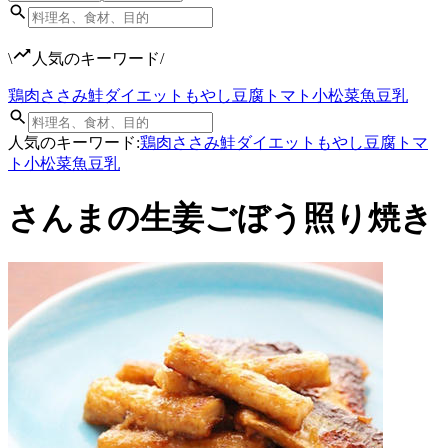
\
人気のキーワード
/
鶏肉
ささみ
鮭
ダイエット
もやし
豆腐
トマト
小松菜
魚
豆乳
人気のキーワード:
鶏肉
ささみ
鮭
ダイエット
もやし
豆腐
トマ
ト
小松菜
魚
豆乳
さんまの生姜ごぼう照り焼き