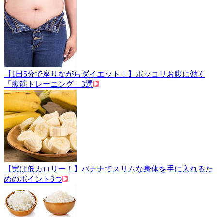
【1日5分で座りながらダイエット！】ポッコリお腹に効く
「腹筋トレーニング」3選
【実は低カロリー！】バナナでスリムな身体を手に入れるた
めのポイント3つ