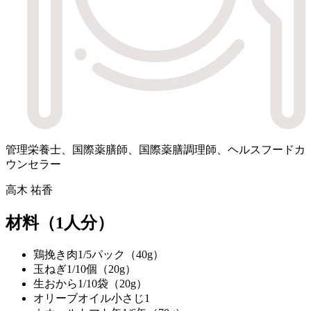
管理栄養士、国際薬膳師、国際薬膳調理師、ヘルスフードカ
ウンセラー
高木 祐香
材料
（1人分）
鶏挽き肉
1/5パック（40g）
玉ねぎ
1/10個（20g）
生おから
1/10袋（20g）
オリーブオイル
小さじ1