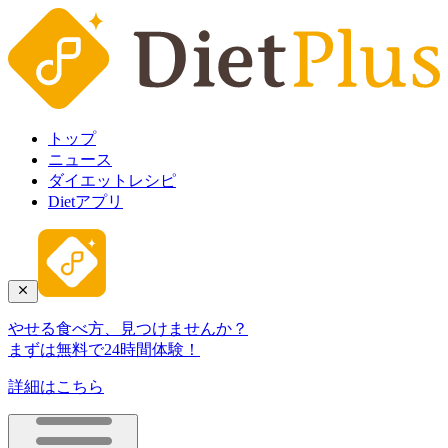
トップ
ニュース
ダイエットレシピ
Dietアプリ
やせる食べ方、見つけませんか？
まずは無料で24時間体験！
詳細はこちら