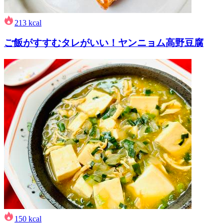
213
kcal
ご飯がすすむタレがいい！ヤンニョム高野豆腐
150
kcal