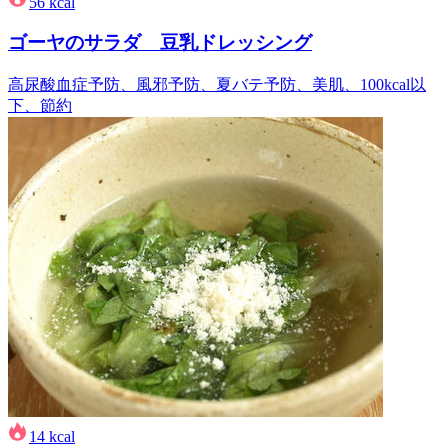
56
kcal
ゴーヤのサラダ 豆乳ドレッシング
高尿酸血症予防、風邪予防、夏バテ予防、美肌、100kcal以
下、節約
14
kcal