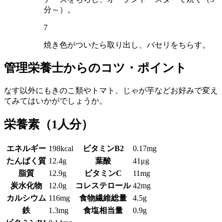
分～）。
7
焼き色がついたら取り出し、パセリをちらす。
管理栄養士からのコツ・ポイント
なす以外にもきのこ類やトマト、じゃが芋などお好みで変え
てみてはいかがでしょうか。
栄養素
（1人分）
エネルギー
198kcal
ビタミンB2
0.17mg
たんぱく質
12.4g
葉酸
41μg
脂質
12.9g
ビタミンC
11mg
炭水化物
12.0g
コレステロール
42mg
カルシウム
116mg
食物繊維総量
4.5g
鉄
1.3mg
食塩相当量
0.9g