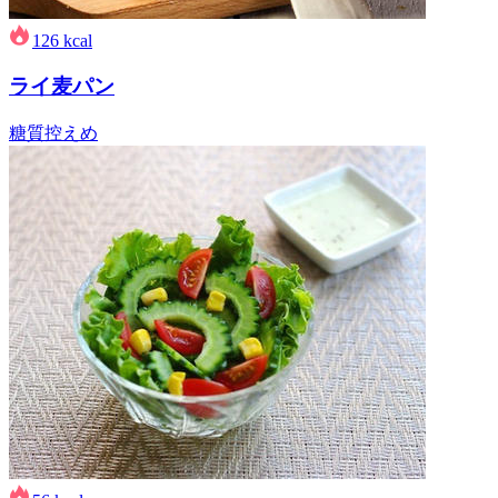
126
kcal
ライ麦パン
糖質控えめ