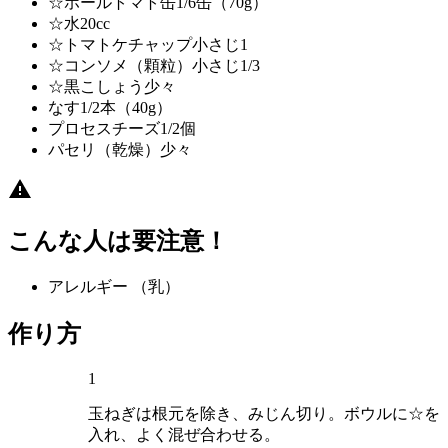
☆ホールトマト缶
1/6缶（70g）
☆水
20cc
☆トマトケチャップ
小さじ1
☆コンソメ（顆粒）
小さじ1/3
☆黒こしょう
少々
なす
1/2本（40g）
プロセスチーズ
1/2個
パセリ（乾燥）
少々
こんな人は要注意！
アレルギー
（乳）
作り方
1
玉ねぎは根元を除き、みじん切り。ボウルに☆を
入れ、よく混ぜ合わせる。