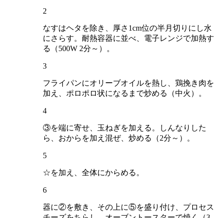
2
なすはヘタを除き、厚さ1cm位の半月切りにし水
にさらす。耐熱容器に並べ、電子レンジで加熱す
る（500W 2分～）。
3
フライパンにオリーブオイルを熱し、鶏挽き肉を
加え、ポロポロ状になるまで炒める（中火）。
4
③を端に寄せ、玉ねぎを加える。しんなりした
ら、おからを加え混ぜ、炒める（2分～）。
5
☆を加え、全体にからめる。
6
器に②を敷き、その上に⑤を盛り付け、プロセス
チーズをちらし、オーブントースターで焼く（3