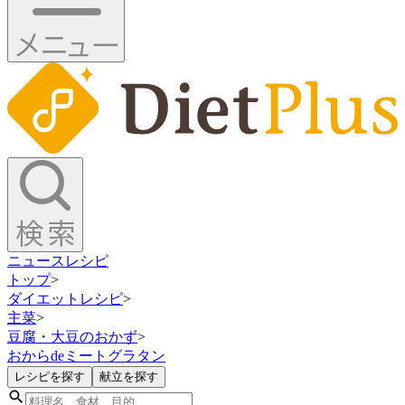
ニュース
レシピ
トップ
>
ダイエットレシピ
>
主菜
>
豆腐・大豆のおかず
>
おからdeミートグラタン
レシピを探す
献立を探す