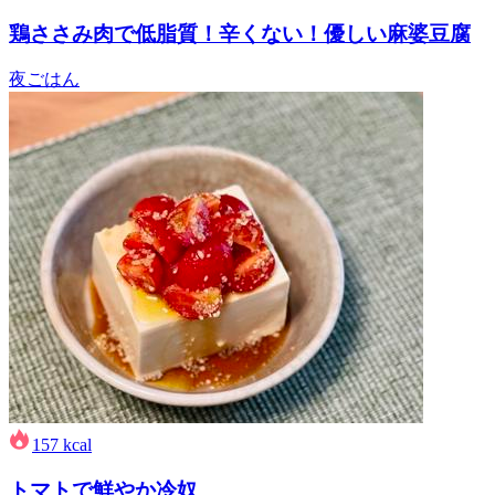
鶏ささみ肉で低脂質！辛くない！優しい麻婆豆腐
夜ごはん
157
kcal
トマトで鮮やか冷奴