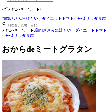
\
人気のキーワード
/
鶏肉
ささみ
魚
鮭
もやし
ダイエット
トマト
小松菜
サラダ
豆腐
人気のキーワード:
鶏肉
ささみ
魚
鮭
もやし
ダイエット
トマト
小松菜
サラダ
豆腐
おからdeミートグラタン