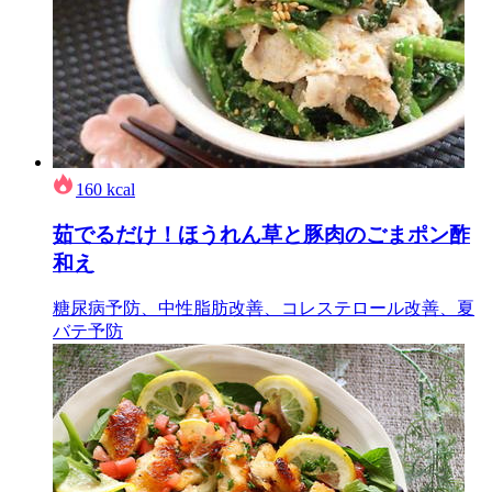
160
kcal
茹でるだけ！ほうれん草と豚肉のごまポン酢
和え
糖尿病予防、中性脂肪改善、コレステロール改善、夏
バテ予防