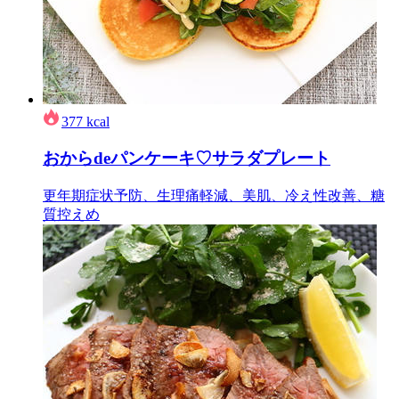
377
kcal
おからdeパンケーキ♡サラダプレート
更年期症状予防、生理痛軽減、美肌、冷え性改善、糖
質控えめ