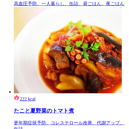
高血圧予防、一人暮らし、缶詰、昼ごはん、夜ごはん
222
kcal
たこと夏野菜のトマト煮
更年期症状予防、コレステロール改善、代謝アップ、
缶詰