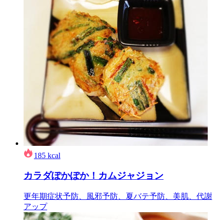
185
kcal
カラダぽかぽか！カムジャジョン
更年期症状予防、風邪予防、夏バテ予防、美肌、代謝
アップ