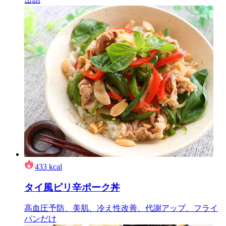
433
kcal
タイ風ピリ辛ポーク丼
高血圧予防、美肌、冷え性改善、代謝アップ、フライ
パンだけ