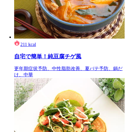
211
kcal
自宅で簡単！純豆腐チゲ風
更年期症状予防、中性脂肪改善、夏バテ予防、鍋だ
け、中華