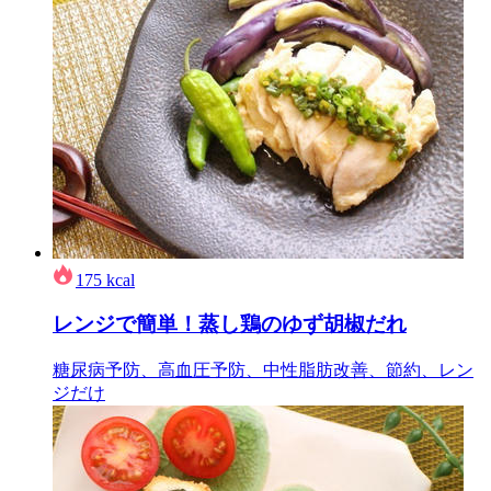
175
kcal
レンジで簡単！蒸し鶏のゆず胡椒だれ
糖尿病予防、高血圧予防、中性脂肪改善、節約、レン
ジだけ