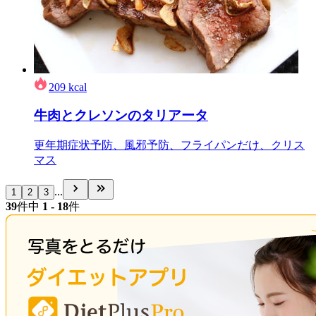
209
kcal
牛肉とクレソンのタリアータ
更年期症状予防、風邪予防、フライパンだけ、クリス
マス
...
1
2
3
39
件中
1 - 18
件