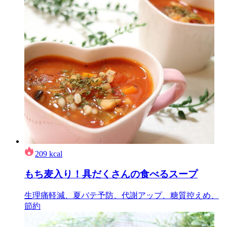
209
kcal
もち麦入り！具だくさんの食べるスープ
生理痛軽減、夏バテ予防、代謝アップ、糖質控えめ、
節約