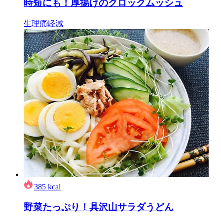
時短にも！厚揚げのクロックムッシュ
生理痛軽減
385
kcal
野菜たっぷり！具沢山サラダうどん