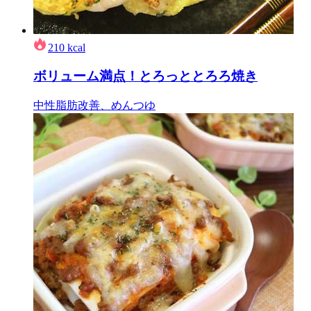
210
kcal
ボリューム満点！とろっととろろ焼き
中性脂肪改善、めんつゆ