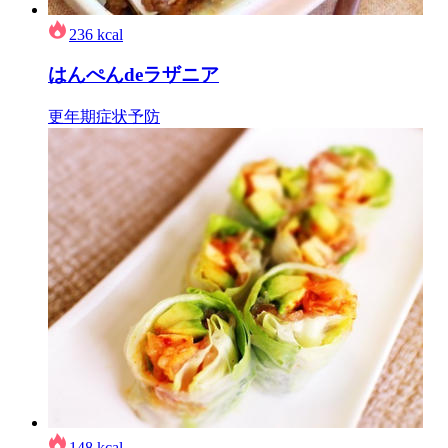
236
kcal
はんぺんdeラザニア
更年期症状予防
148
kcal