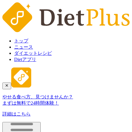
トップ
ニュース
ダイエットレシピ
Dietアプリ
やせる食べ方、見つけませんか？
まずは無料で24時間体験！
詳細はこちら