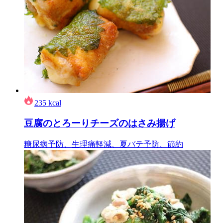
235
kcal
豆腐のとろーりチーズのはさみ揚げ
糖尿病予防、生理痛軽減、夏バテ予防、節約