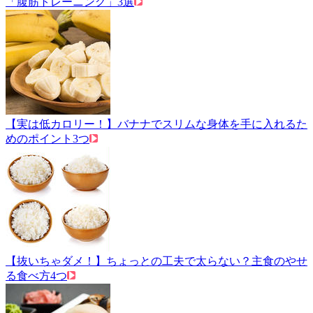
「腹筋トレーニング」3選
【実は低カロリー！】バナナでスリムな身体を手に入れるた
めのポイント3つ
【抜いちゃダメ！】ちょっとの工夫で太らない？主食のやせ
る食べ方4つ