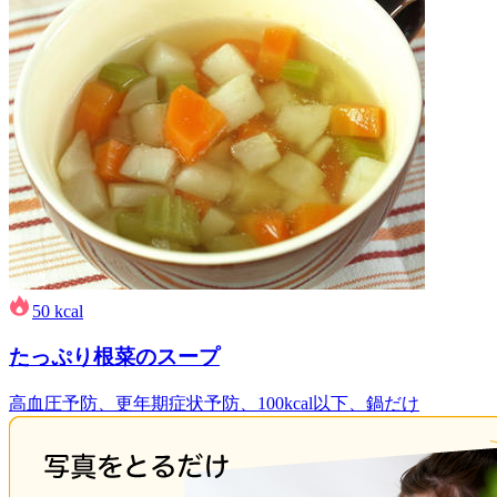
50
kcal
たっぷり根菜のスープ
高血圧予防、更年期症状予防、100kcal以下、鍋だけ