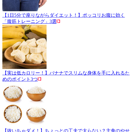
【1日5分で座りながらダイエット！】ポッコリお腹に効く
「腹筋トレーニング」3選
【実は低カロリー！】バナナでスリムな身体を手に入れるた
めのポイント3つ
【抜いちゃダメ！】ちょっとの工夫で太らない？主食のやせ