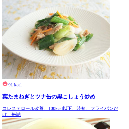
91
kcal
葉たまねぎとツナ缶の黒こしょう炒め
コレステロール改善、100kcal以下、時短、フライパンだ
け、缶詰