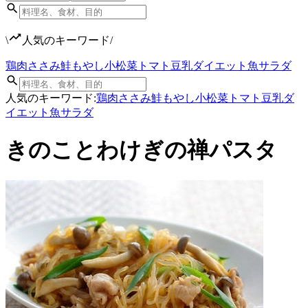
\
人気のキーワード
/
鶏肉
ささみ
鮭
もやし
小松菜
トマト
豆乳
ダイエット
魚
サラダ
人気のキーワード:
鶏肉
ささみ
鮭
もやし
小松菜
トマト
豆乳
ダ
イエット
魚
サラダ
きのことわけぎの禅パスタ