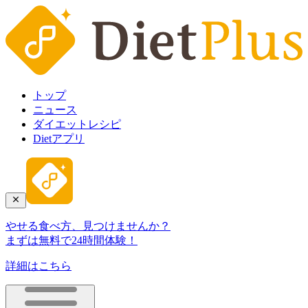
トップ
ニュース
ダイエットレシピ
Dietアプリ
やせる食べ方、見つけませんか？
まずは無料で24時間体験！
詳細はこちら