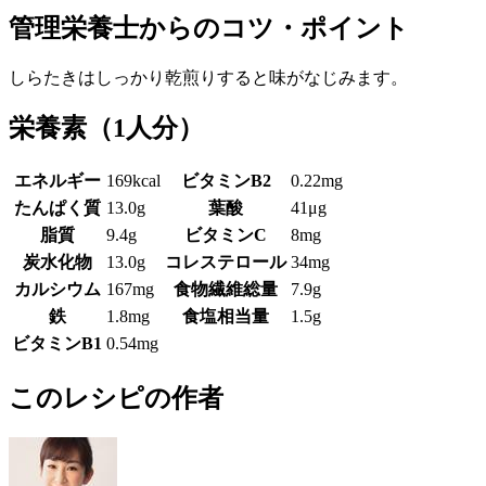
管理栄養士からのコツ・ポイント
しらたきはしっかり乾煎りすると味がなじみます。
栄養素
（1人分）
エネルギー
169kcal
ビタミンB2
0.22mg
たんぱく質
13.0g
葉酸
41μg
脂質
9.4g
ビタミンC
8mg
炭水化物
13.0g
コレステロール
34mg
カルシウム
167mg
食物繊維総量
7.9g
鉄
1.8mg
食塩相当量
1.5g
ビタミンB1
0.54mg
このレシピの作者