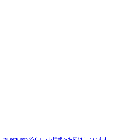
@DietPlusjp
ダイエット情報をお届けしています