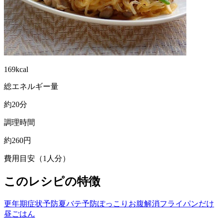
169kcal
総エネルギー量
約20分
調理時間
約260円
費用目安（1人分）
このレシピの特徴
更年期症状予防
夏バテ予防
ぽっこりお腹解消
フライパンだけ
昼ごはん