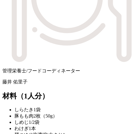
管理栄養士/フードコーディネーター
藤井 佑里子
材料
（1人分）
しらたき
1袋
豚もも肉
2枚（50g）
しめじ
1/2袋
わけぎ
1本