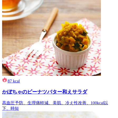
87
kcal
かぼちゃのピーナツバター和えサラダ
高血圧予防、生理痛軽減、美肌、冷え性改善、100kcal以
下、時短