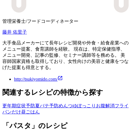
管理栄養士/フードコーディネーター
藤井 佑里子
大手食品メーカーにて長年レシピ開発や外食・給食産業への
メニュー提案、食育講師を経験。 現在は、特定保健指導、
メニュー開発、記事の監修、セミナー講師等を務める。 美
容師国家資格も取得しており、女性向けの美容と健康をつな
げた提案も得意とする。
http://tsukiyomido.com/
関連するレシピの特徴から探す
更年期症状予防
夏バテ予防
めんつゆ
ぽっこりお腹解消
フライ
パンだけ
昼ごはん
「パスタ」のレシピ