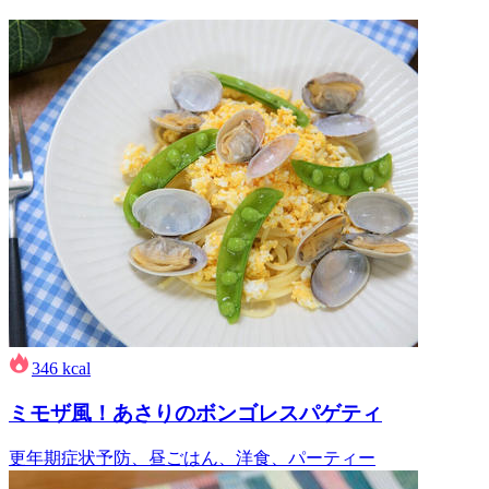
346
kcal
ミモザ風！あさりのボンゴレスパゲティ
更年期症状予防、昼ごはん、洋食、パーティー