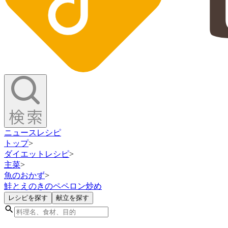
ニュース
レシピ
トップ
>
ダイエットレシピ
>
主菜
>
魚のおかず
>
鮭とえのきのペペロン炒め
レシピを探す
献立を探す