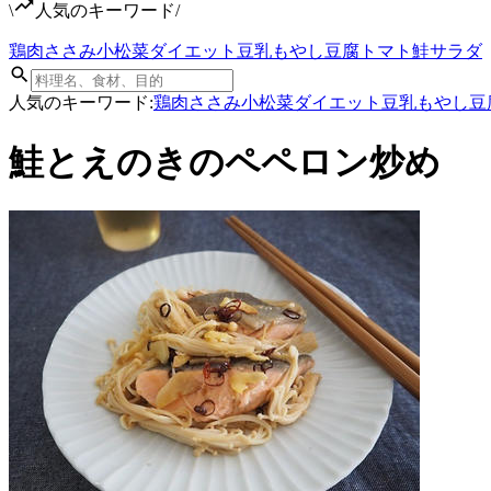
\
人気のキーワード
/
鶏肉
ささみ
小松菜
ダイエット
豆乳
もやし
豆腐
トマト
鮭
サラダ
人気のキーワード:
鶏肉
ささみ
小松菜
ダイエット
豆乳
もやし
豆
鮭とえのきのペペロン炒め