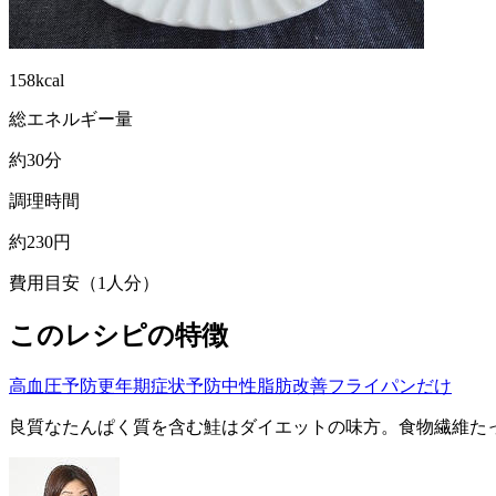
158kcal
総エネルギー量
約30分
調理時間
約230円
費用目安（1人分）
このレシピの特徴
高血圧予防
更年期症状予防
中性脂肪改善
フライパンだけ
良質なたんぱく質を含む鮭はダイエットの味方。食物繊維た