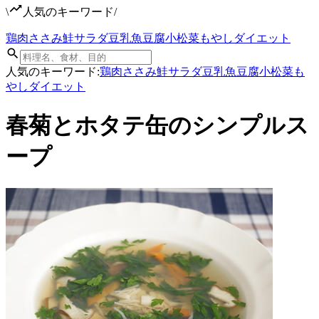
\
人気のキーワード
/
鶏肉
ささみ
鮭
サラダ
豆乳
魚
豆腐
小松菜
もやし
ダイエット
人気のキーワード:
鶏肉
ささみ
鮭
サラダ
豆乳
魚
豆腐
小松菜
も
やし
ダイエット
春菊とホタテ缶のシンプルス
ープ