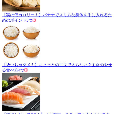
【実は低カロリー！】バナナでスリムな身体を手に入れるた
めのポイント3つ
【抜いちゃダメ！】ちょっとの工夫で太らない？主食のやせ
る食べ方4つ