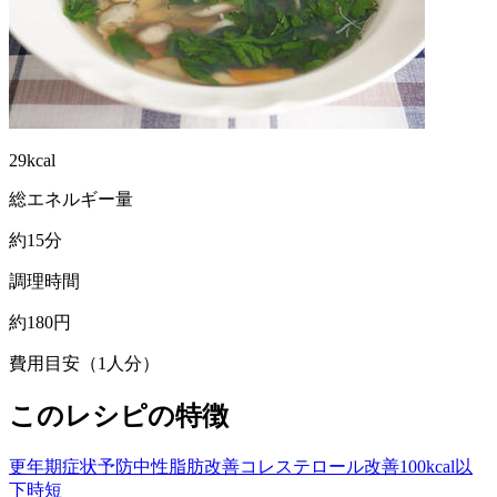
29kcal
総エネルギー量
約15分
調理時間
約180円
費用目安（1人分）
このレシピの特徴
更年期症状予防
中性脂肪改善
コレステロール改善
100kcal以
下
時短