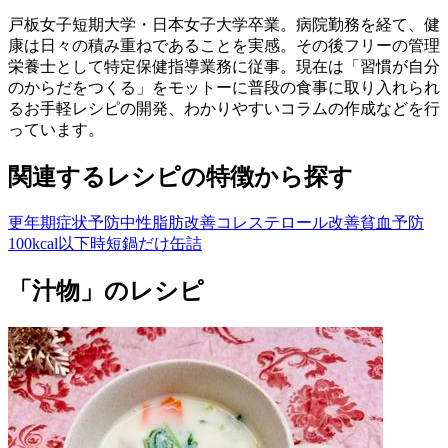
戸板女子短期大学・日本女子大学卒業。病院勤務を経て、健
康は日々の積み重ねであることを実感。その後フリーの管理
栄養士として特定保健指導業務に従事。現在は「習慣が自分
のからだをつくる」をモットーに普段の食事に取り入れられ
るお手軽レシピの開発、わかりやすいコラムの作成などを行
っています。
関連するレシピの特徴から探す
更年期症状予防
中性脂肪改善
コレステロール改善
貧血予防
100kcal以下
時短
鍋だけ
缶詰
「汁物」のレシピ