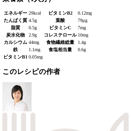
エネルギー
29kcal
ビタミンB2
0.12mg
たんぱく質
4.5g
葉酸
79μg
脂質
0.5g
ビタミンC
7mg
炭水化物
2.9g
コレステロール
10mg
カルシウム
44mg
食物繊維総量
1.4g
鉄
1.1mg
食塩相当量
0.6g
ビタミンB1
0.05mg
このレシピの作者