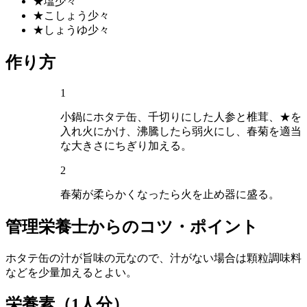
★塩
少々
★こしょう
少々
★しょうゆ
少々
作り方
1
小鍋にホタテ缶、千切りにした人参と椎茸、★を
入れ火にかけ、沸騰したら弱火にし、春菊を適当
な大きさにちぎり加える。
2
春菊が柔らかくなったら火を止め器に盛る。
管理栄養士からのコツ・ポイント
ホタテ缶の汁が旨味の元なので、汁がない場合は顆粒調味料
などを少量加えるとよい。
栄養素
（1人分）