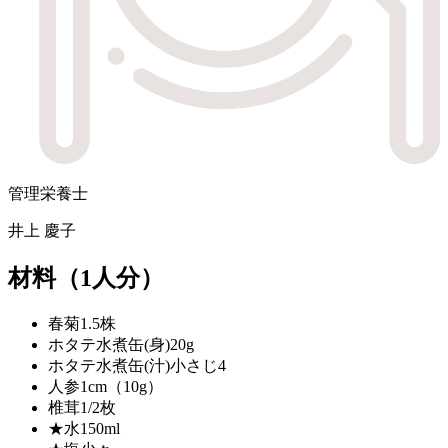
管理栄養士
井上 慶子
材料
（1人分）
春菊
1.5株
ホタテ水煮缶(身)
20g
ホタテ水煮缶(汁)
小さじ4
人参
1cm（10g）
椎茸
1/2枚
★水
150ml