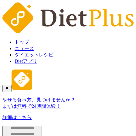
トップ
ニュース
ダイエットレシピ
Dietアプリ
やせる食べ方、見つけませんか？
まずは無料で24時間体験！
詳細はこちら