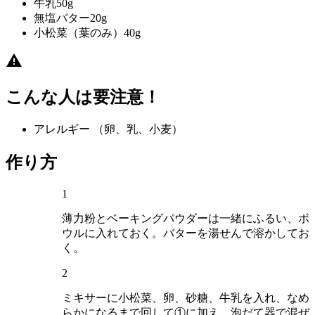
牛乳
50g
無塩バター
20g
小松菜（葉のみ）
40g
こんな人は要注意！
アレルギー
（卵、乳、小麦）
作り方
1
薄力粉とベーキングパウダーは一緒にふるい、ボ
ウルに入れておく。バターを湯せんで溶かしてお
く。
2
ミキサーに小松菜、卵、砂糖、牛乳を入れ、なめ
らかになるまで回して①に加え、泡だて器で混ぜ