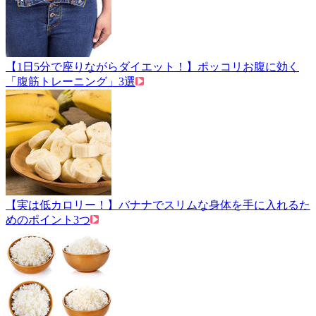
【1日5分で座りながらダイエット！】ポッコリお腹に効く
「腹筋トレーニング」3選
【実は低カロリー！】バナナでスリムな身体を手に入れるた
めのポイント3つ