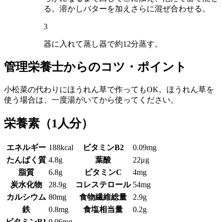
る。溶かしバターを加えさらに混ぜ合わせる。
3
器に入れて蒸し器で約12分蒸す。
管理栄養士からのコツ・ポイント
小松菜の代わりにほうれん草で作ってもOK。ほうれん草を
使う場合は、一度湯がいてから使ってください。
栄養素
（1人分）
エネルギー
188kcal
ビタミンB2
0.09mg
たんぱく質
4.8g
葉酸
22μg
脂質
6.8g
ビタミンC
4mg
炭水化物
28.9g
コレステロール
54mg
カルシウム
80mg
食物繊維総量
2.9g
鉄
0.8mg
食塩相当量
0.2g
ビタミンB1
0.06mg