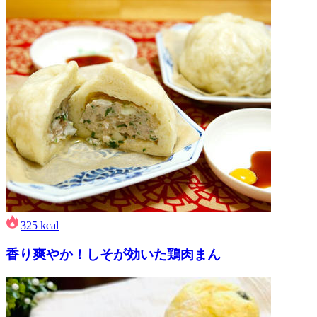
325
kcal
香り爽やか！しそが効いた鶏肉まん