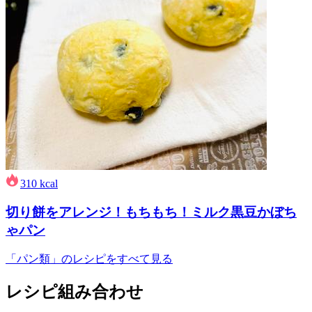
310
kcal
切り餅をアレンジ！もちもち！ミルク黒豆かぼち
ゃパン
「パン類」のレシピをすべて見る
レシピ組み合わせ