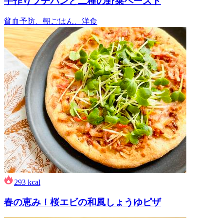
手作りプチパンと二種の野菜ペースト
貧血予防、朝ごはん、洋食
293
kcal
春の恵み！桜エビの和風しょうゆピザ