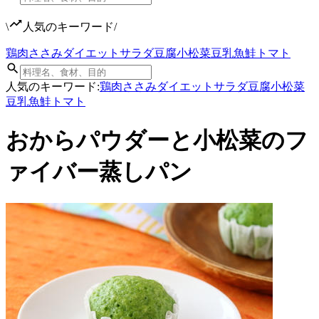
\
人気のキーワード
/
鶏肉
ささみ
ダイエット
サラダ
豆腐
小松菜
豆乳
魚
鮭
トマト
人気のキーワード:
鶏肉
ささみ
ダイエット
サラダ
豆腐
小松菜
豆乳
魚
鮭
トマト
おからパウダーと小松菜のフ
ァイバー蒸しパン