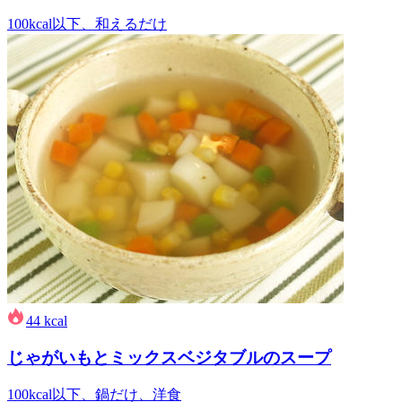
100kcal以下、和えるだけ
44
kcal
じゃがいもとミックスベジタブルのスープ
100kcal以下、鍋だけ、洋食