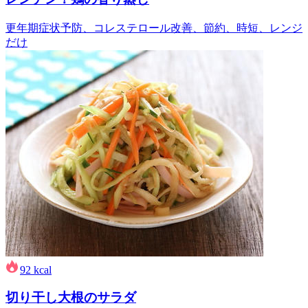
更年期症状予防、コレステロール改善、節約、時短、レンジ
だけ
92
kcal
切り干し大根のサラダ