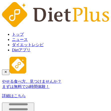
トップ
ニュース
ダイエットレシピ
Dietアプリ
やせる食べ方、見つけませんか？
まずは無料で24時間体験！
詳細はこちら