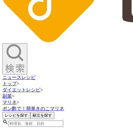
ニュース
レシピ
トップ
>
ダイエットレシピ
>
副菜
>
マリネ
>
ポン酢で！簡単きのこマリネ
レシピを探す
献立を探す