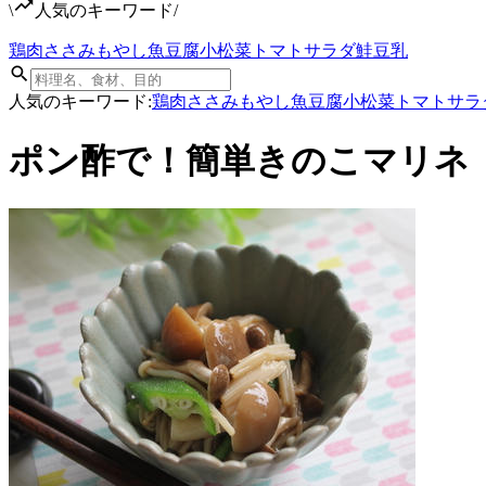
\
人気のキーワード
/
鶏肉
ささみ
もやし
魚
豆腐
小松菜
トマト
サラダ
鮭
豆乳
人気のキーワード:
鶏肉
ささみ
もやし
魚
豆腐
小松菜
トマト
サラ
ポン酢で！簡単きのこマリネ