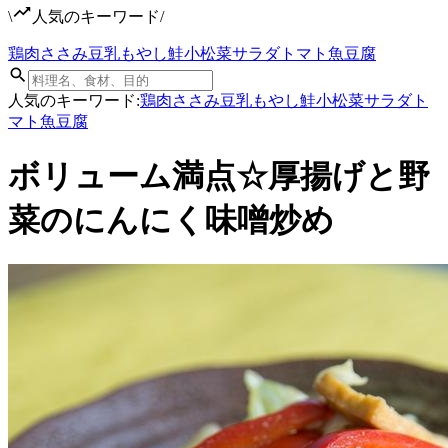
\
人気のキーワード
/
鶏肉
ささみ
豆乳
もやし
鮭
小松菜
サラダ
トマト
魚
豆腐
人気のキーワード:
鶏肉
ささみ
豆乳
もやし
鮭
小松菜
サラダ
ト
マト
魚
豆腐
ボリューム満点☆厚揚げと野
菜のにんにく味噌炒め