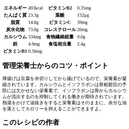
エネルギー
493kcal
ビタミンB2
0.35mg
たんぱく質
23.3g
葉酸
152μg
脂質
14.8g
ビタミンC
39mg
炭水化物
73.0g
コレステロール
20mg
カルシウム
334mg
食物繊維総量
9.0g
鉄
4.9mg
食塩相当量
2.4g
ビタミンB1
0.56mg
管理栄養士からのコツ・ポイント
厚揚げは豆腐を水切りしてから揚げているので、栄養素が凝
縮されています。カルシウムとイソフラボンは骨粗鬆症の予
防には欠かせない栄養素で、イソフラボンは骨からカルシウ
ムが流出するのを抑制してくれる働きが期待されています。
熱湯をかけて油抜きをすると栄養素はそのままに、余分な油
を落としてカロリーを抑えることができますよ。
このレシピの作者