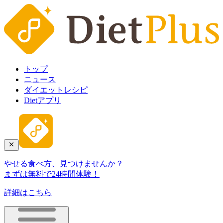
トップ
ニュース
ダイエットレシピ
Dietアプリ
やせる食べ方、見つけませんか？
まずは無料で24時間体験！
詳細はこちら