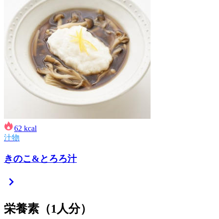
62
kcal
汁物
きのこ&とろろ汁
栄養素
（1人分）