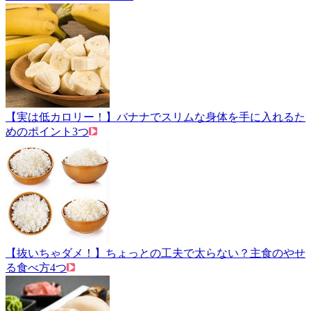
【実は低カロリー！】バナナでスリムな身体を手に入れるた
めのポイント3つ
【抜いちゃダメ！】ちょっとの工夫で太らない？主食のやせ
る食べ方4つ