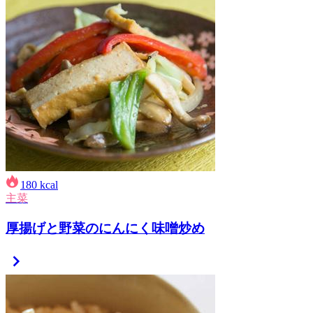
180
kcal
主菜
厚揚げと野菜のにんにく味噌炒め