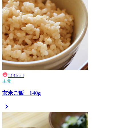
213
kcal
主食
玄米ご飯 140g