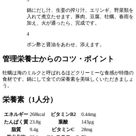
鍋にだし汁、生姜の搾り汁、エリンギ、野菜類を
入れて煮立たせます。豚肉、豆腐、牡蠣、春雨を
加え、火が通ったら、完成です。
4
ポン酢と醤油をあわせ、添えます。
管理栄養士からのコツ・ポイント
牡蠣は海のミルクと呼ばれるほどクリーミーな食感が特徴の
食材です。鍋にして全ての栄養素を美味しくいただきましょ
う。
栄養素
（1人分）
エネルギー
268kcal
ビタミンB2
0.44mg
たんぱく質
23.8g
葉酸
143μg
脂質
9.4g
ビタミンC
28mg