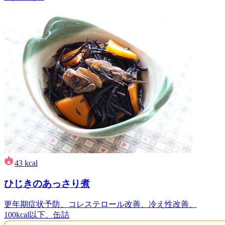
43
kcal
ひじきのあっさり煮
更年期症状予防、コレステロール改善、冷え性改善、
100kcal以下、缶詰