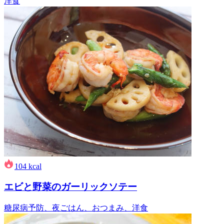
洋食
104
kcal
エビと野菜のガーリックソテー
糖尿病予防、夜ごはん、おつまみ、洋食