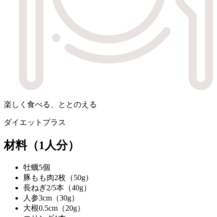
楽しく食べる、ととのえる
ダイエットプラス
材料
（1人分）
牡蠣
5個
豚もも肉
2枚（50g）
長ねぎ
2/5本（40g）
人参
3cm（30g）
大根
0.5cm（20g）