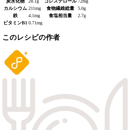
炭水化物
28.1g
コレステロール
72mg
カルシウム
211mg
食物繊維総量
5.0g
鉄
4.1mg
食塩相当量
2.7g
ビタミンB1
0.71mg
このレシピの作者