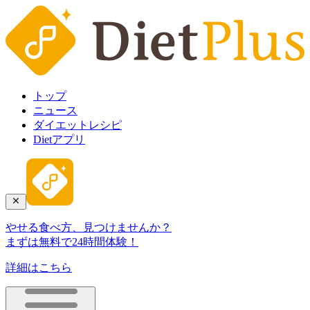
トップ
ニュース
ダイエットレシピ
Dietアプリ
やせる食べ方、見つけませんか？
まずは無料で24時間体験！
詳細はこちら