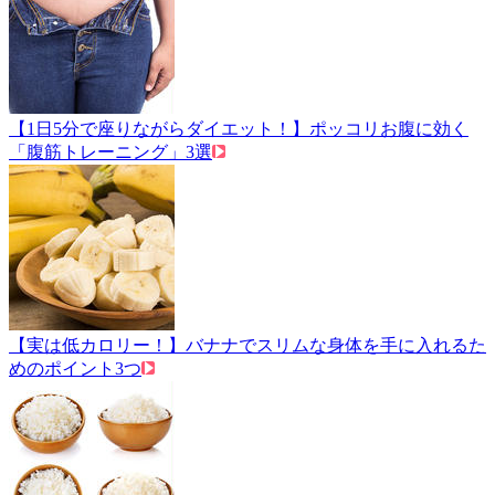
【1日5分で座りながらダイエット！】ポッコリお腹に効く
「腹筋トレーニング」3選
【実は低カロリー！】バナナでスリムな身体を手に入れるた
めのポイント3つ