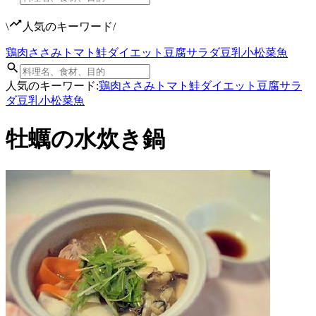
\
人気のキーワード
/
鶏肉
ささみ
トマト
鮭
ダイエット
豆腐
サラダ
豆乳
小松菜
魚
人気のキーワード:
鶏肉
ささみ
トマト
鮭
ダイエット
豆腐
サラ
ダ
豆乳
小松菜
魚
牡蠣の水炊き鍋