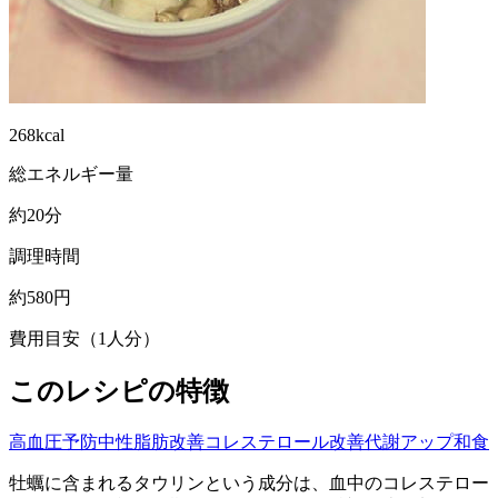
268kcal
総エネルギー量
約20分
調理時間
約580円
費用目安（1人分）
このレシピの特徴
高血圧予防
中性脂肪改善
コレステロール改善
代謝アップ
和食
牡蠣に含まれるタウリンという成分は、血中のコレステロー