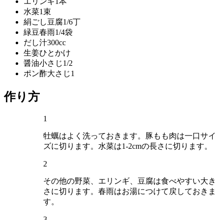
エリンギ
1本
水菜
1束
絹ごし豆腐
1/6丁
緑豆春雨
1/4袋
だし汁
300cc
生姜
ひとかけ
醤油
小さじ1/2
ポン酢
大さじ1
作り方
1
牡蠣はよく洗っておきます。豚もも肉は一口サイ
ズに切ります。水菜は1-2cmの長さに切ります。
2
その他の野菜、エリンギ、豆腐は食べやすい大き
さに切ります。春雨はお湯につけて戻しておきま
す。
3