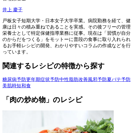
井上 慶子
戸板女子短期大学・日本女子大学卒業。病院勤務を経て、健
康は日々の積み重ねであることを実感。その後フリーの管理
栄養士として特定保健指導業務に従事。現在は「習慣が自分
のからだをつくる」をモットーに普段の食事に取り入れられ
るお手軽レシピの開発、わかりやすいコラムの作成などを行
っています。
関連するレシピの特徴から探す
糖尿病予防
更年期症状予防
中性脂肪改善
風邪予防
夏バテ予防
美肌
時短
和食
「肉の炒め物」のレシピ