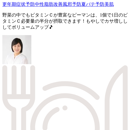
更年期症状予防
中性脂肪改善
風邪予防
夏バテ予防
美肌
野菜の中でもビタミンＣが豊富なピーマンは、1個で1日のビ
タミンＣ必要量の半分が摂取できます！もやしでカサ増しし
してボリュームアップ🎵