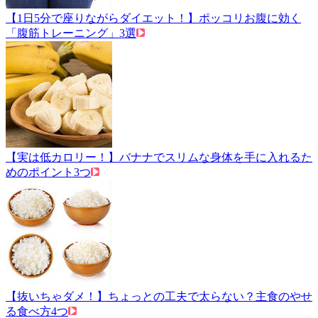
【1日5分で座りながらダイエット！】ポッコリお腹に効く
「腹筋トレーニング」3選
【実は低カロリー！】バナナでスリムな身体を手に入れるた
めのポイント3つ
【抜いちゃダメ！】ちょっとの工夫で太らない？主食のやせ
る食べ方4つ