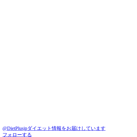
@DietPlusjp
ダイエット情報をお届けしています
フォローする