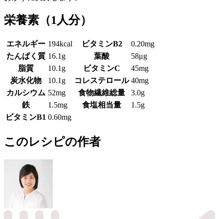
栄養素
（1人分）
エネルギー
194kcal
ビタミンB2
0.20mg
たんぱく質
16.1g
葉酸
58μg
脂質
10.1g
ビタミンC
45mg
炭水化物
10.1g
コレステロール
40mg
カルシウム
52mg
食物繊維総量
3.0g
鉄
1.5mg
食塩相当量
1.5g
ビタミンB1
0.60mg
このレシピの作者