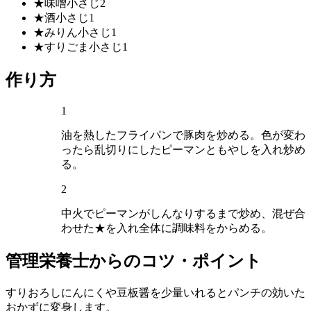
★味噌
小さじ2
★酒
小さじ1
★みりん
小さじ1
★すりごま
小さじ1
作り方
1
油を熱したフライパンで豚肉を炒める。色が変わ
ったら乱切りにしたピーマンともやしを入れ炒め
る。
2
中火でピーマンがしんなりするまで炒め、混ぜ合
わせた★を入れ全体に調味料をからめる。
管理栄養士からのコツ・ポイント
すりおろしにんにくや豆板醤を少量いれるとパンチの効いた
おかずに変身します。