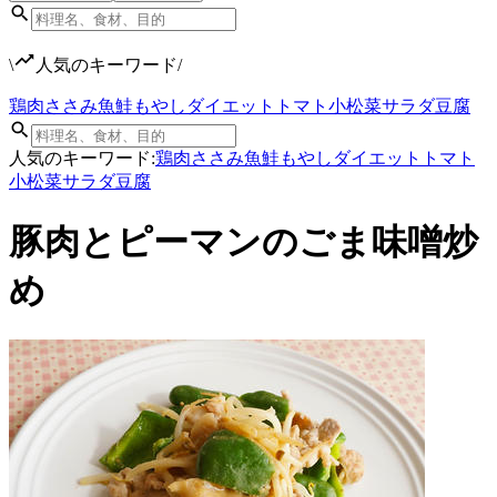
\
人気のキーワード
/
鶏肉
ささみ
魚
鮭
もやし
ダイエット
トマト
小松菜
サラダ
豆腐
人気のキーワード:
鶏肉
ささみ
魚
鮭
もやし
ダイエット
トマト
小松菜
サラダ
豆腐
豚肉とピーマンのごま味噌炒
め