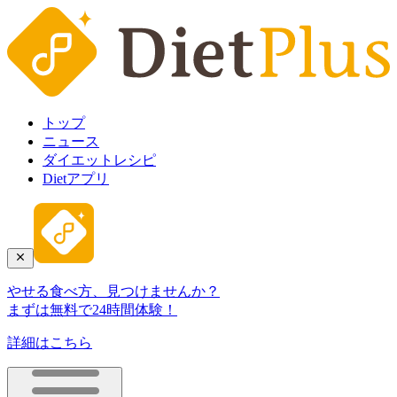
トップ
ニュース
ダイエットレシピ
Dietアプリ
やせる食べ方、見つけませんか？
まずは無料で24時間体験！
詳細はこちら