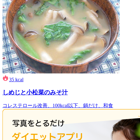
35
kcal
しめじと小松菜のみそ汁
コレステロール改善、100kcal以下、鍋だけ、和食