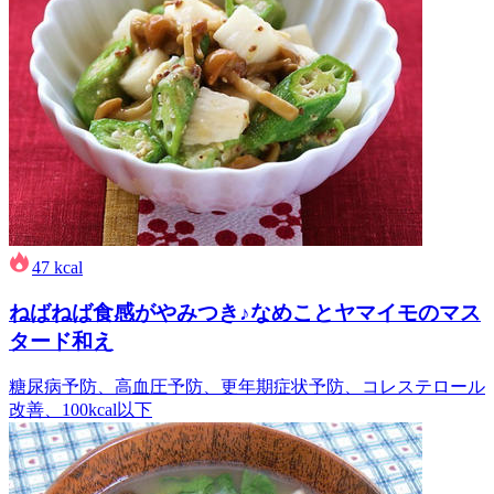
47
kcal
ねばねば食感がやみつき♪なめことヤマイモのマス
タード和え
糖尿病予防、高血圧予防、更年期症状予防、コレステロール
改善、100kcal以下