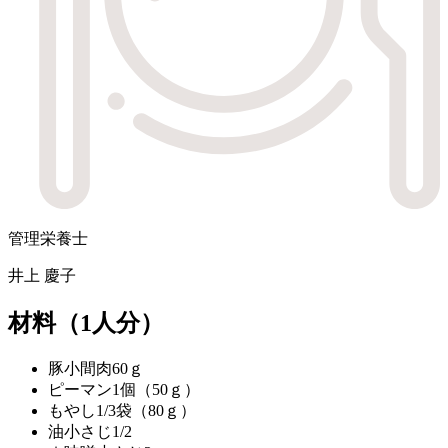
管理栄養士
井上 慶子
材料
（1人分）
豚小間肉
60ｇ
ピーマン
1個（50ｇ）
もやし
1/3袋（80ｇ）
油
小さじ1/2