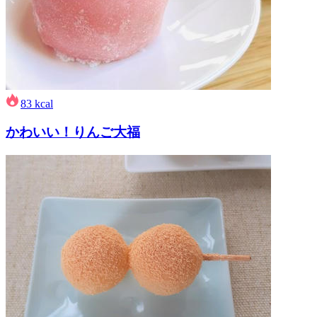
83
kcal
かわいい！りんご大福