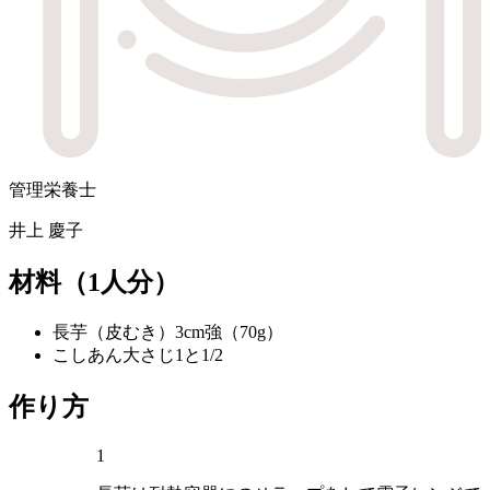
管理栄養士
井上 慶子
材料
（1人分）
長芋（皮むき）
3cm強（70g）
こしあん
大さじ1と1/2
作り方
1