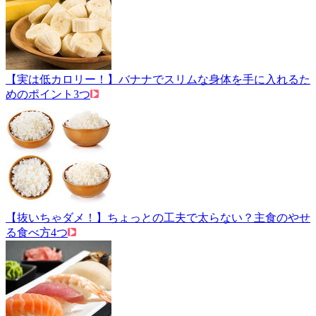
【実は低カロリー！】バナナでスリムな身体を手に入れるた
めのポイント3つ
【抜いちゃダメ！】ちょっとの工夫で太らない？主食のやせ
る食べ方4つ