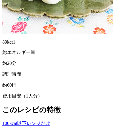
89kcal
総エネルギー量
約20分
調理時間
約60円
費用目安（1人分）
このレシピの特徴
100kcal以下
レンジだけ