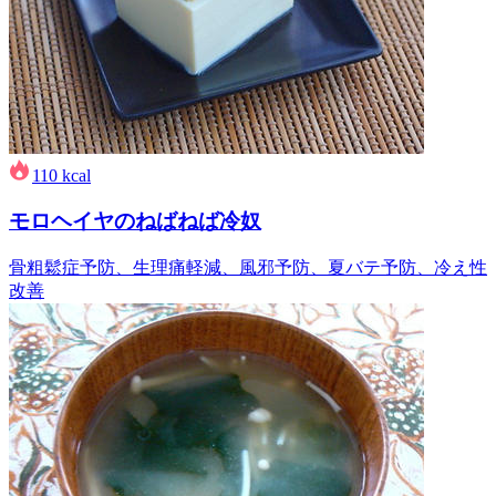
110
kcal
モロヘイヤのねばねば冷奴
骨粗鬆症予防、生理痛軽減、風邪予防、夏バテ予防、冷え性
改善