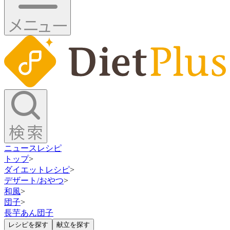
ニュース
レシピ
トップ
>
ダイエットレシピ
>
デザート/おやつ
>
和風
>
団子
>
長芋あん団子
レシピを探す
献立を探す