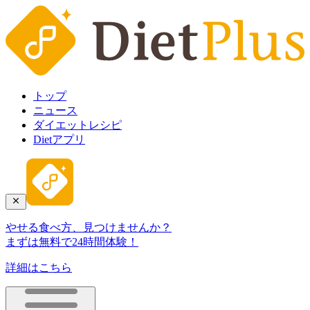
トップ
ニュース
ダイエットレシピ
Dietアプリ
やせる食べ方、見つけませんか？
まずは無料で24時間体験！
詳細はこちら