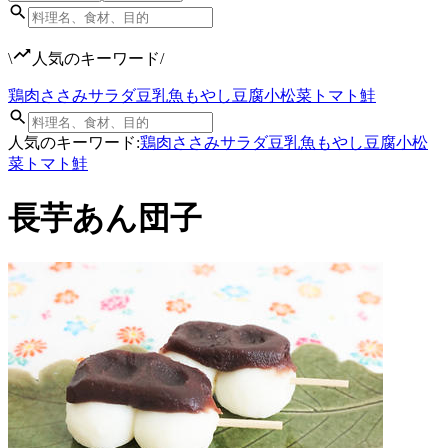
\
人気のキーワード
/
鶏肉
ささみ
サラダ
豆乳
魚
もやし
豆腐
小松菜
トマト
鮭
人気のキーワード:
鶏肉
ささみ
サラダ
豆乳
魚
もやし
豆腐
小松
菜
トマト
鮭
長芋あん団子