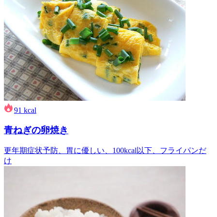
91
kcal
青ねぎの卵焼き
更年期症状予防、胃に優しい、100kcal以下、フライパンだ
け