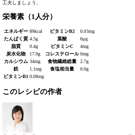
工夫しましょう。
栄養素
（1人分）
エネルギー
89kcal
ビタミンB2
0.03mg
たんぱく質
4.5g
葉酸
6μg
脂質
0.4g
ビタミンC
4mg
炭水化物
17.9g
コレステロール
0mg
カルシウム
34mg
食物繊維総量
2.7g
鉄
1.1mg
食塩相当量
0.0g
ビタミンB1
0.08mg
このレシピの作者