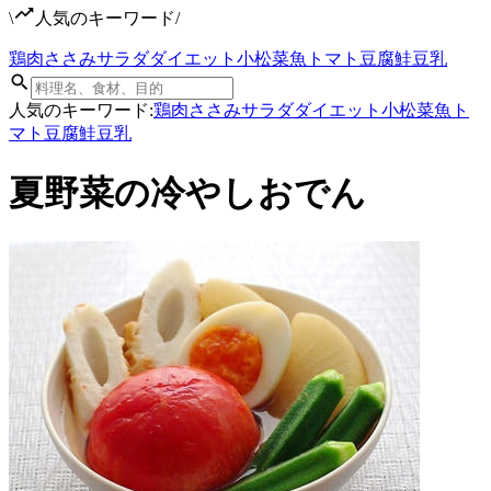
\
人気のキーワード
/
鶏肉
ささみ
サラダ
ダイエット
小松菜
魚
トマト
豆腐
鮭
豆乳
人気のキーワード:
鶏肉
ささみ
サラダ
ダイエット
小松菜
魚
ト
マト
豆腐
鮭
豆乳
夏野菜の冷やしおでん