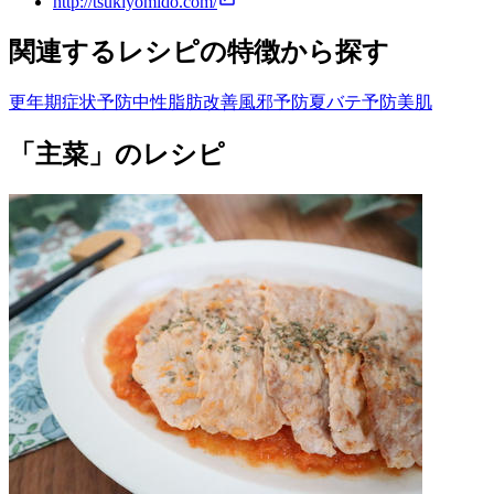
http://tsukiyomido.com/
関連するレシピの特徴から探す
更年期症状予防
中性脂肪改善
風邪予防
夏バテ予防
美肌
「主菜」のレシピ