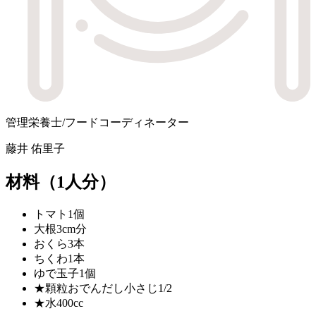
管理栄養士/フードコーディネーター
藤井 佑里子
材料
（1人分）
トマト
1個
大根
3cm分
おくら
3本
ちくわ
1本
ゆで玉子
1個
★顆粒おでんだし
小さじ1/2
★水
400cc