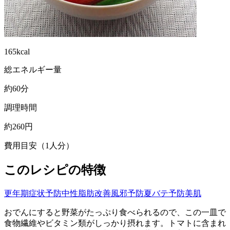
165kcal
総エネルギー量
約60分
調理時間
約260円
費用目安（1人分）
このレシピの特徴
更年期症状予防
中性脂肪改善
風邪予防
夏バテ予防
美肌
おでんにすると野菜がたっぷり食べられるので、この一皿で
食物繊維やビタミン類がしっかり摂れます。トマトに含まれ