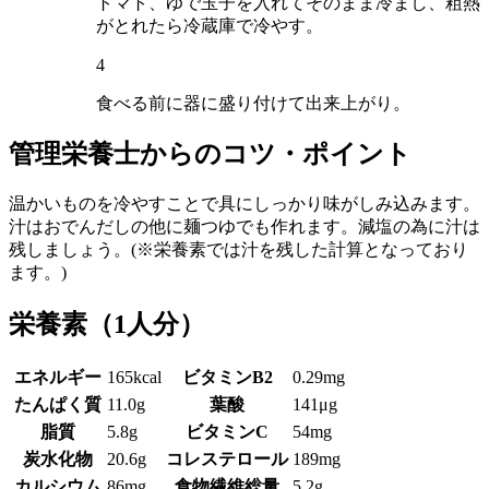
トマト、ゆで玉子を入れてそのまま冷まし、粗熱
がとれたら冷蔵庫で冷やす。
4
食べる前に器に盛り付けて出来上がり。
管理栄養士からのコツ・ポイント
温かいものを冷やすことで具にしっかり味がしみ込みます。
汁はおでんだしの他に麺つゆでも作れます。減塩の為に汁は
残しましょう。(※栄養素では汁を残した計算となっており
ます。)
栄養素
（1人分）
エネルギー
165kcal
ビタミンB2
0.29mg
たんぱく質
11.0g
葉酸
141μg
脂質
5.8g
ビタミンC
54mg
炭水化物
20.6g
コレステロール
189mg
カルシウム
86mg
食物繊維総量
5.2g