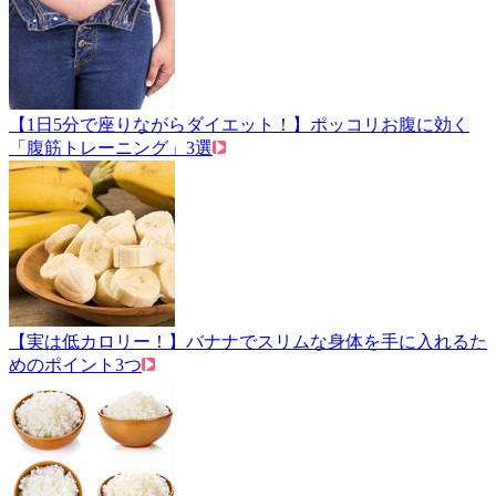
【1日5分で座りながらダイエット！】ポッコリお腹に効く
「腹筋トレーニング」3選
【実は低カロリー！】バナナでスリムな身体を手に入れるた
めのポイント3つ