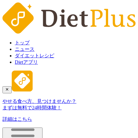
トップ
ニュース
ダイエットレシピ
Dietアプリ
やせる食べ方、見つけませんか？
まずは無料で24時間体験！
詳細はこちら