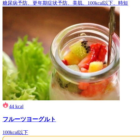
糖尿病予防、更年期症状予防、美肌、100kcal以下、時短
44
kcal
フルーツヨーグルト
100kcal以下