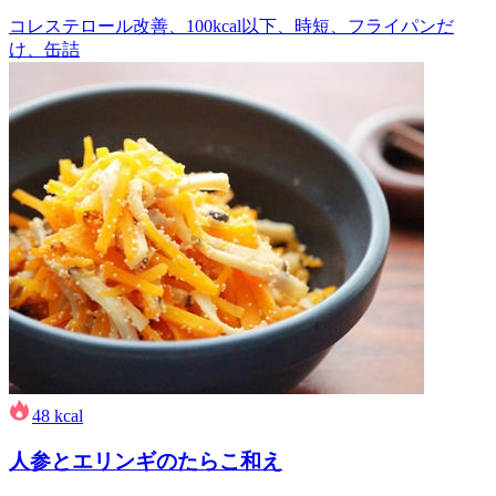
コレステロール改善、100kcal以下、時短、フライパンだ
け、缶詰
48
kcal
人参とエリンギのたらこ和え