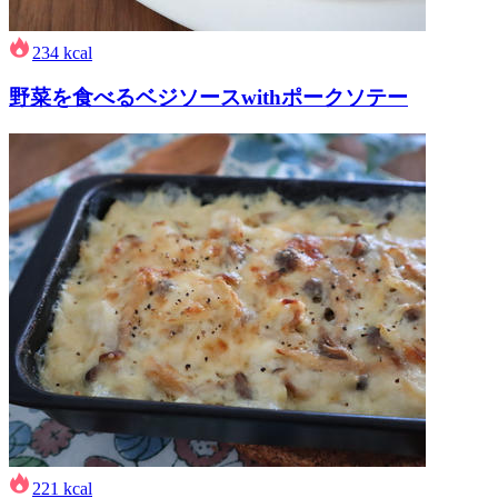
234
kcal
野菜を食べるベジソースwithポークソテー
221
kcal