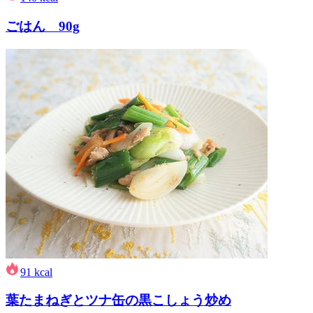
ごはん 90g
91
kcal
葉たまねぎとツナ缶の黒こしょう炒め