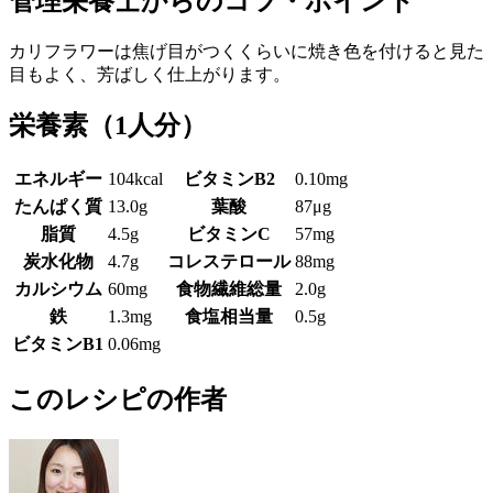
管理栄養士からのコツ・ポイント
カリフラワーは焦げ目がつくくらいに焼き色を付けると見た
目もよく、芳ばしく仕上がります。
栄養素
（1人分）
エネルギー
104kcal
ビタミンB2
0.10mg
たんぱく質
13.0g
葉酸
87μg
脂質
4.5g
ビタミンC
57mg
炭水化物
4.7g
コレステロール
88mg
カルシウム
60mg
食物繊維総量
2.0g
鉄
1.3mg
食塩相当量
0.5g
ビタミンB1
0.06mg
このレシピの作者