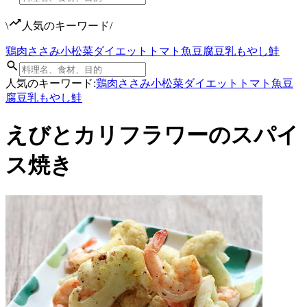
\
人気のキーワード
/
鶏肉
ささみ
小松菜
ダイエット
トマト
魚
豆腐
豆乳
もやし
鮭
人気のキーワード:
鶏肉
ささみ
小松菜
ダイエット
トマト
魚
豆
腐
豆乳
もやし
鮭
えびとカリフラワーのスパイ
ス焼き