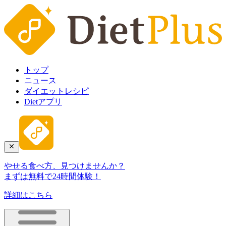
トップ
ニュース
ダイエットレシピ
Dietアプリ
やせる食べ方、見つけませんか？
まずは無料で24時間体験！
詳細はこちら