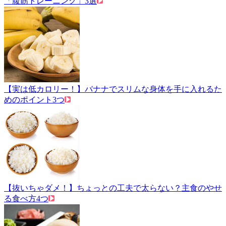
「腹筋トレーニング」3選
【実は低カロリー！】バナナでスリムな身体を手に入れるた
めのポイント3つ
【抜いちゃダメ！】ちょっとの工夫で太らない？主食のやせ
る食べ方4つ