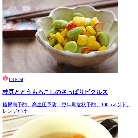
63
kcal
枝豆ととうもろこしのさっぱりピクルス
糖尿病予防、高血圧予防、更年期症状予防、100kcal以下、
レンジだけ