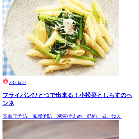
237
kcal
フライパンひとつで出来る！小松菜としらすのペ
ンネ
高血圧予防、風邪予防、糖質控えめ、節約、昼ごはん