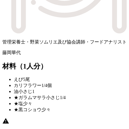
管理栄養士・野菜ソムリエ及び協会講師・フードアナリスト
藤岡華代
材料
（1人分）
えび
5尾
カリフラワー
1/4個
油
小さじ1
★ガラムマサラ
小さじ1/4
★塩
少々
★黒コショウ
少々