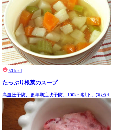
50
kcal
たっぷり根菜のスープ
高血圧予防、更年期症状予防、100kcal以下、鍋だけ