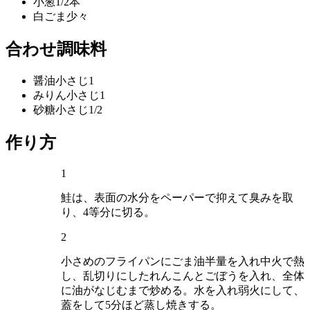
小葱
1/2本
白ごま
少々
合わせ調味料
醤油
小さじ1
みりん
小さじ1
砂糖
小さじ1/2
作り方
1
鮭は、表面の水分をペーパーで抑えて臭みを取
り、4等分に切る。
2
小さめのフライパンにごま油半量を入れ中火で熱
し、乱切りにしたれんこんとごぼうを入れ、全体
に油がなじむまで炒める。水を入れ弱火にして、
蓋をして5分ほど蒸し焼きする。