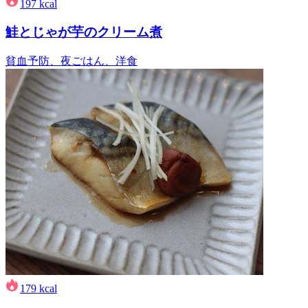
197
kcal
鮭とじゃが芋のクリーム煮
貧血予防、夜ごはん、洋食
179
kcal