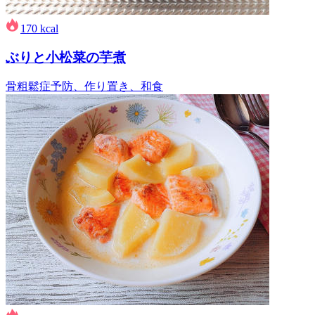
170
kcal
ぶりと小松菜の芋煮
骨粗鬆症予防、作り置き、和食