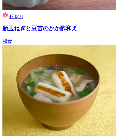
47
kcal
新玉ねぎと豆苗のかか酢和え
和食