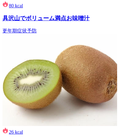
80
kcal
具沢山でボリューム満点お味噌汁
更年期症状予防
26
kcal