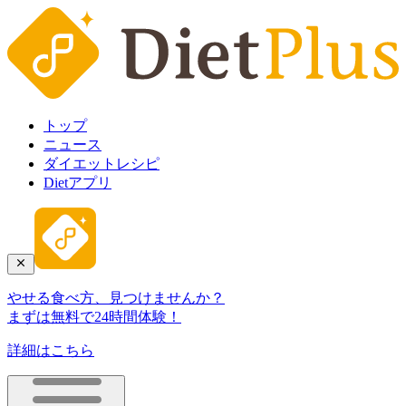
トップ
ニュース
ダイエットレシピ
Dietアプリ
やせる食べ方、見つけませんか？
まずは無料で24時間体験！
詳細はこちら