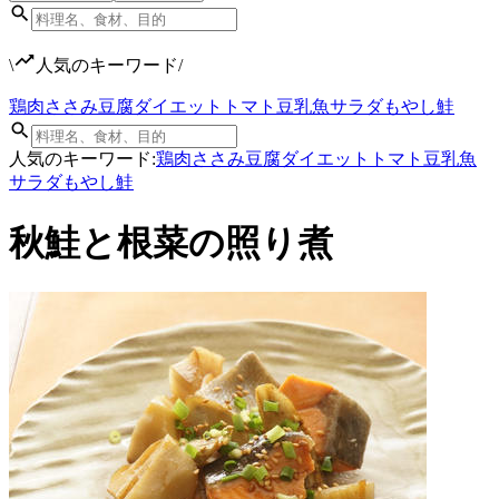
\
人気のキーワード
/
鶏肉
ささみ
豆腐
ダイエット
トマト
豆乳
魚
サラダ
もやし
鮭
人気のキーワード:
鶏肉
ささみ
豆腐
ダイエット
トマト
豆乳
魚
サラダ
もやし
鮭
秋鮭と根菜の照り煮