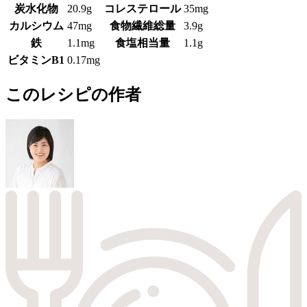
炭水化物
20.9g
コレステロール
35mg
カルシウム
47mg
食物繊維総量
3.9g
鉄
1.1mg
食塩相当量
1.1g
ビタミンB1
0.17mg
このレシピの作者