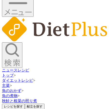
ニュース
レシピ
トップ
>
ダイエットレシピ
>
主菜
>
魚のおかず
>
魚の煮物
>
秋鮭と根菜の照り煮
レシピを探す
献立を探す