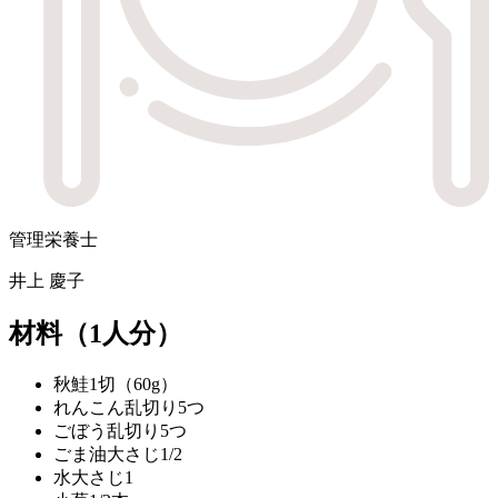
管理栄養士
井上 慶子
材料
（1人分）
秋鮭
1切（60g）
れんこん
乱切り5つ
ごぼう
乱切り5つ
ごま油
大さじ1/2
水
大さじ1