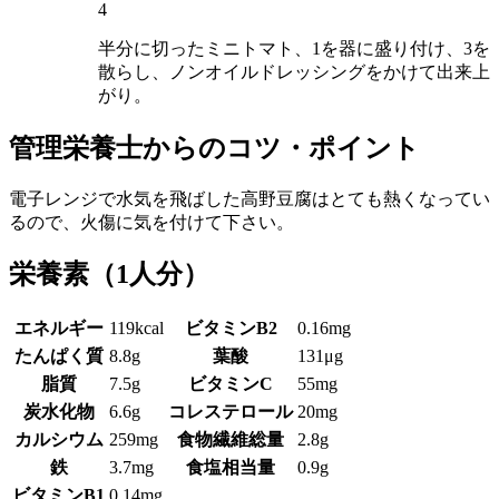
4
半分に切ったミニトマト、1を器に盛り付け、3を
散らし、ノンオイルドレッシングをかけて出来上
がり。
管理栄養士からのコツ・ポイント
電子レンジで水気を飛ばした高野豆腐はとても熱くなってい
るので、火傷に気を付けて下さい。
栄養素
（1人分）
エネルギー
119kcal
ビタミンB2
0.16mg
たんぱく質
8.8g
葉酸
131μg
脂質
7.5g
ビタミンC
55mg
炭水化物
6.6g
コレステロール
20mg
カルシウム
259mg
食物繊維総量
2.8g
鉄
3.7mg
食塩相当量
0.9g
ビタミンB1
0.14mg