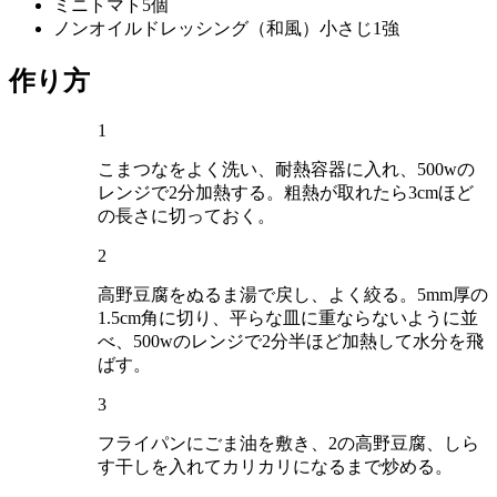
ミニトマト
5個
ノンオイルドレッシング（和風）
小さじ1強
作り方
1
こまつなをよく洗い、耐熱容器に入れ、500wの
レンジで2分加熱する。粗熱が取れたら3cmほど
の長さに切っておく。
2
高野豆腐をぬるま湯で戻し、よく絞る。5mm厚の
1.5cm角に切り、平らな皿に重ならないように並
べ、500wのレンジで2分半ほど加熱して水分を飛
ばす。
3
フライパンにごま油を敷き、2の高野豆腐、しら
す干しを入れてカリカリになるまで炒める。