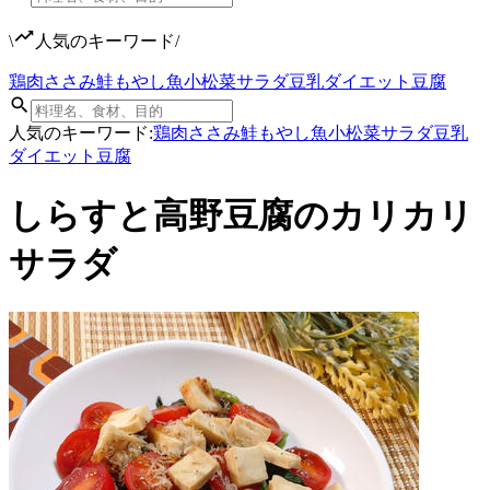
\
人気のキーワード
/
鶏肉
ささみ
鮭
もやし
魚
小松菜
サラダ
豆乳
ダイエット
豆腐
人気のキーワード:
鶏肉
ささみ
鮭
もやし
魚
小松菜
サラダ
豆乳
ダイエット
豆腐
しらすと高野豆腐のカリカリ
サラダ