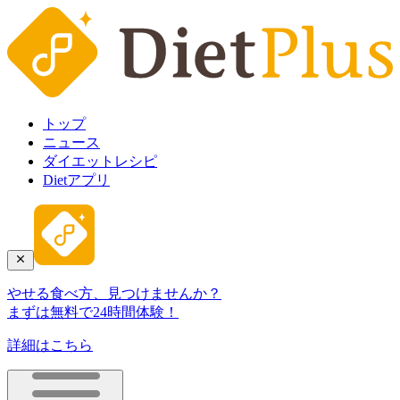
トップ
ニュース
ダイエットレシピ
Dietアプリ
やせる食べ方、見つけませんか？
まずは無料で24時間体験！
詳細はこちら