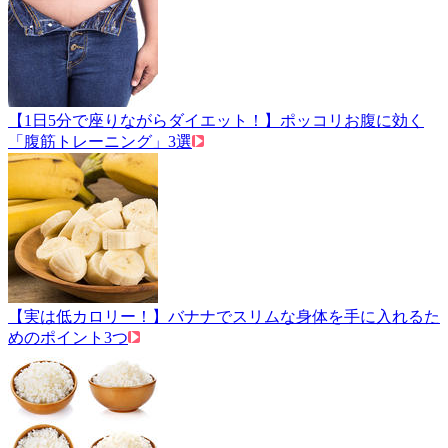
【1日5分で座りながらダイエット！】ポッコリお腹に効く
「腹筋トレーニング」3選
【実は低カロリー！】バナナでスリムな身体を手に入れるた
めのポイント3つ