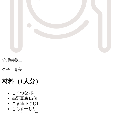
管理栄養士
金子 育美
材料
（1人分）
こまつな
2株
高野豆腐
1/2個
ごま油
小さじ1
しらす干し
5g