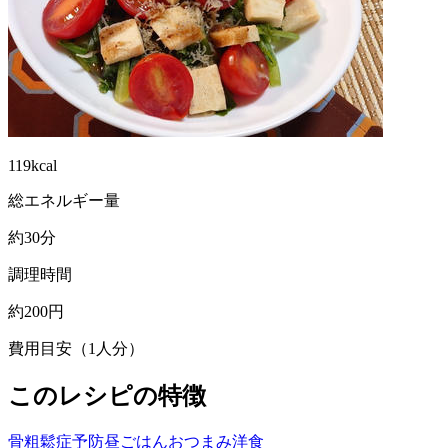
119kcal
総エネルギー量
約30分
調理時間
約200円
費用目安（1人分）
このレシピの特徴
骨粗鬆症予防
昼ごはん
おつまみ
洋食