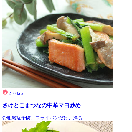
210
kcal
さけとこまつなの中華マヨ炒め
骨粗鬆症予防、フライパンだけ、洋食