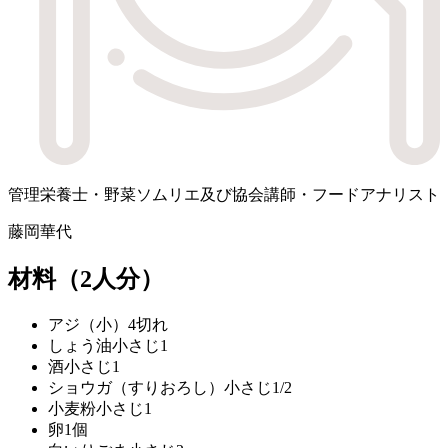
管理栄養士・野菜ソムリエ及び協会講師・フードアナリスト
藤岡華代
材料
（2人分）
アジ（小）
4切れ
しょう油
小さじ1
酒
小さじ1
ショウガ（すりおろし）
小さじ1/2
小麦粉
小さじ1
卵
1個