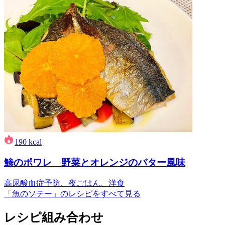
190
kcal
鯵のポワレ 野菜とオレンジのバター風味
高尿酸血症予防、夜ごはん、洋食
「魚のソテー」のレシピをすべて見る
レシピ組み合わせ