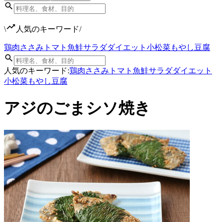
\
人気のキーワード
/
鶏肉
ささみ
トマト
魚
鮭
サラダ
ダイエット
小松菜
もやし
豆腐
人気のキーワード:
鶏肉
ささみ
トマト
魚
鮭
サラダ
ダイエット
小松菜
もやし
豆腐
アジのごまシソ焼き