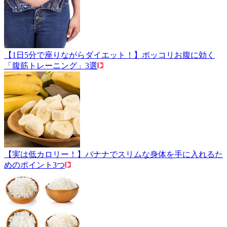
【1日5分で座りながらダイエット！】ポッコリお腹に効く
「腹筋トレーニング」3選
【実は低カロリー！】バナナでスリムな身体を手に入れるた
めのポイント3つ