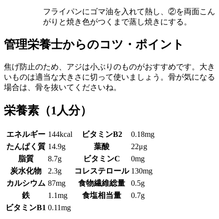
フライパンにゴマ油を入れて熱し、②を両面こん
がりと焼き色がつくまで蒸し焼きにする。
管理栄養士からのコツ・ポイント
焦げ防止のため、アジは小ぶりのものがおすすめです。大き
いものは適当な大きさに切って使いましょう。骨が気になる
場合は、骨を抜いてくださいね。
栄養素
（1人分）
エネルギー
144kcal
ビタミンB2
0.18mg
たんぱく質
14.9g
葉酸
22μg
脂質
8.7g
ビタミンC
0mg
炭水化物
2.3g
コレステロール
130mg
カルシウム
87mg
食物繊維総量
0.5g
鉄
1.1mg
食塩相当量
0.7g
ビタミンB1
0.11mg