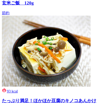
玄米ご飯 120g
節約
93
kcal
たっぷり満足！ほかほか豆腐のキノコあんかけ