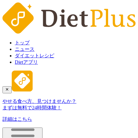
トップ
ニュース
ダイエットレシピ
Dietアプリ
やせる食べ方、見つけませんか？
まずは無料で24時間体験！
詳細はこちら