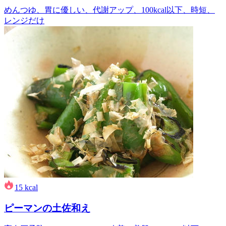
めんつゆ、胃に優しい、代謝アップ、100kcal以下、時短、
レンジだけ
15
kcal
ピーマンの土佐和え