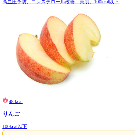
高血圧予防、コレステロール改善、美肌、100kcal以下
48
kcal
りんご
100kcal以下