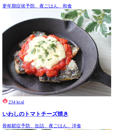
更年期症状予防、夜ごはん、和食
234
kcal
いわしのトマトチーズ焼き
骨粗鬆症予防、缶詰、夜ごはん、洋食