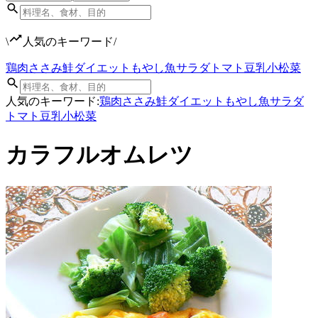
\
人気のキーワード
/
鶏肉
ささみ
鮭
ダイエット
もやし
魚
サラダ
トマト
豆乳
小松菜
人気のキーワード:
鶏肉
ささみ
鮭
ダイエット
もやし
魚
サラダ
トマト
豆乳
小松菜
カラフルオムレツ