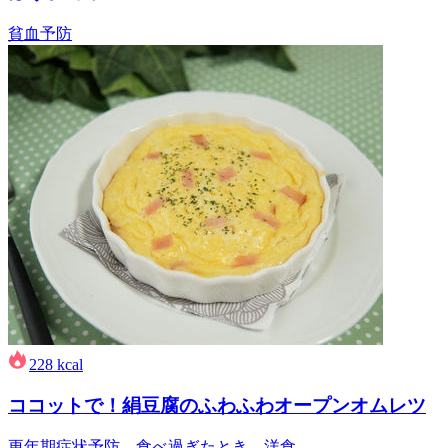
貧血予防
228
kcal
ココットで！絹豆腐のふわふわオープンオムレツ
更年期症状予防、食べ過ぎたとき、洋食