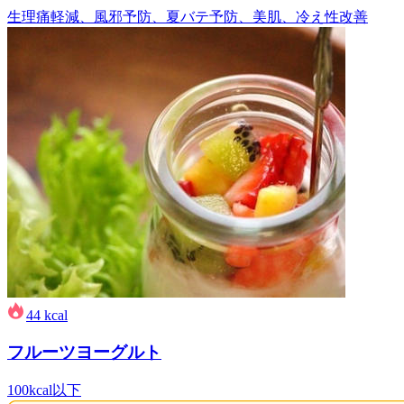
生理痛軽減、風邪予防、夏バテ予防、美肌、冷え性改善
44
kcal
フルーツヨーグルト
100kcal以下