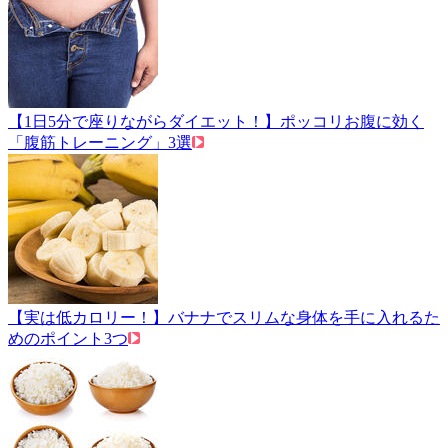
【1日5分で座りながらダイエット！】ポッコリお腹に効く
「腹筋トレーニング」3選
【実は低カロリー！】バナナでスリムな身体を手に入れるた
めのポイント3つ