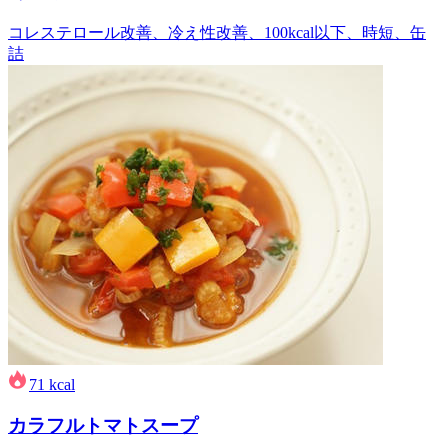
コレステロール改善、冷え性改善、100kcal以下、時短、缶
詰
71
kcal
カラフルトマトスープ