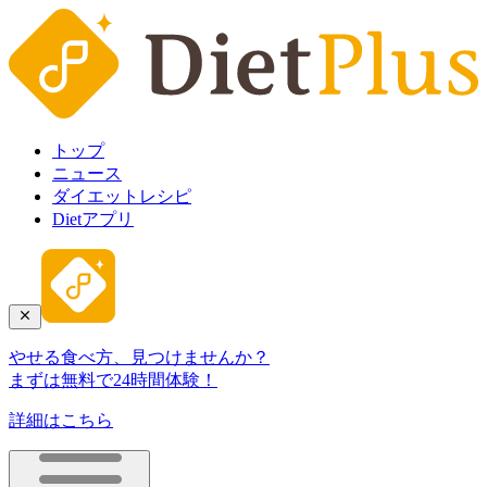
トップ
ニュース
ダイエットレシピ
Dietアプリ
やせる食べ方、見つけませんか？
まずは無料で24時間体験！
詳細はこちら