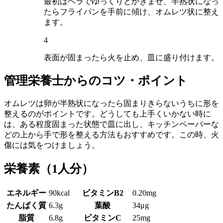
最初はヘラでゆっくりとかきまぜ、半熟状になっ
たらフライパンを手前に傾け、オムレツ状に整え
ます。
4
表面が固まったら火を止め、皿に盛り付けます。
管理栄養士からのコツ・ポイント
オムレツは卵が半熟状になったら固まりきらないうちに形を
整えるのがポイントです。どうしても上手くいかない時に
は、ある程度固まった状態で皿に出し、キッチンペーパーな
どの上から手で形を整える方法もおすすめです。この時、火
傷には気をつけましょう。
栄養素
（1人分）
エネルギー
90kcal
ビタミンB2
0.20mg
たんぱく質
6.3g
葉酸
34μg
脂質
6.8g
ビタミンC
25mg