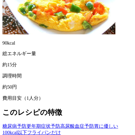
90kcal
総エネルギー量
約15分
調理時間
約50円
費用目安（1人分）
このレシピの特徴
糖尿病予防
更年期症状予防
高尿酸血症予防
胃に優しい
100kcal以下
フライパンだけ