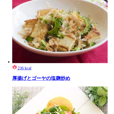
236
kcal
厚揚げとゴーヤの塩麹炒め