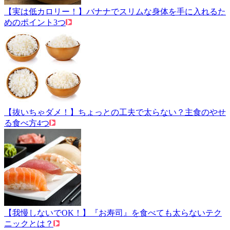
【実は低カロリー！】バナナでスリムな身体を手に入れるた
めのポイント3つ
【抜いちゃダメ！】ちょっとの工夫で太らない？主食のやせ
る食べ方4つ
【我慢しないでOK！】『お寿司』を食べても太らないテク
ニックとは？