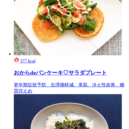
377
kcal
おからdeパンケーキ♡サラダプレート
更年期症状予防、生理痛軽減、美肌、冷え性改善、糖
質控えめ