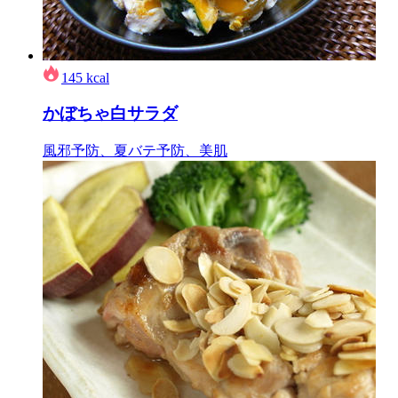
145
kcal
かぼちゃ白サラダ
風邪予防、夏バテ予防、美肌