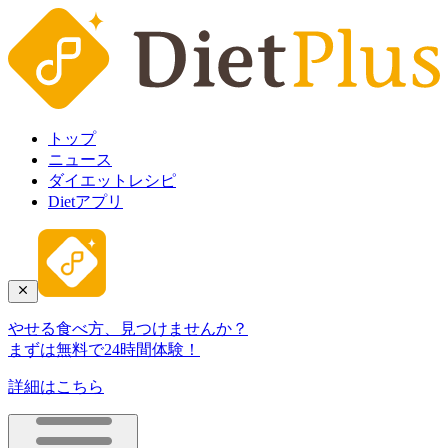
トップ
ニュース
ダイエットレシピ
Dietアプリ
やせる食べ方、見つけませんか？
まずは無料で24時間体験！
詳細はこちら