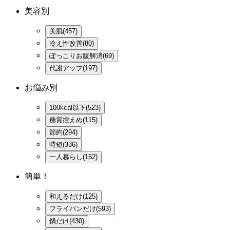
美容別
美肌(457)
冷え性改善(80)
ぽっこりお腹解消(69)
代謝アップ(197)
お悩み別
100kcal以下(523)
糖質控えめ(115)
節約(294)
時短(336)
一人暮らし(152)
簡単！
和えるだけ(125)
フライパンだけ(593)
鍋だけ(430)