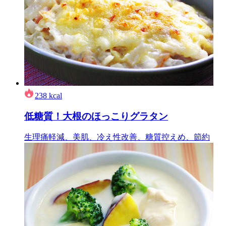
238
kcal
低糖質！大根のほっこりグラタン
生理痛軽減、美肌、冷え性改善、糖質控えめ、節約