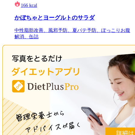
166
kcal
かぼちゃとヨーグルトのサラダ
中性脂肪改善、風邪予防、夏バテ予防、ぽっこりお腹
解消、缶詰