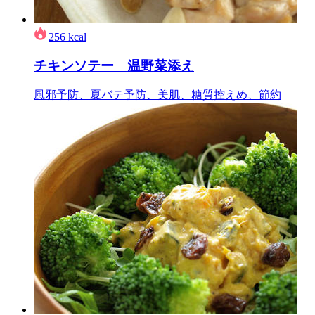
256
kcal
チキンソテー 温野菜添え
風邪予防、夏バテ予防、美肌、糖質控えめ、節約