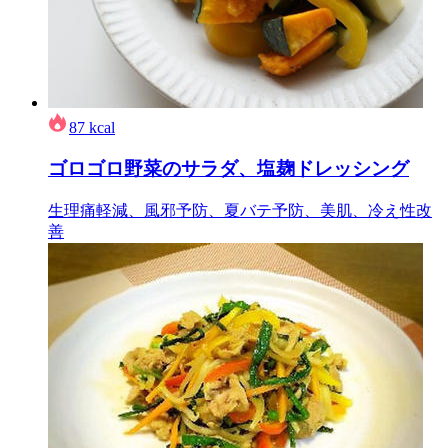
87
kcal
ゴロゴロ野菜のサラダ、塩麹ドレッシング
生理痛軽減、風邪予防、夏バテ予防、美肌、冷え性改
善