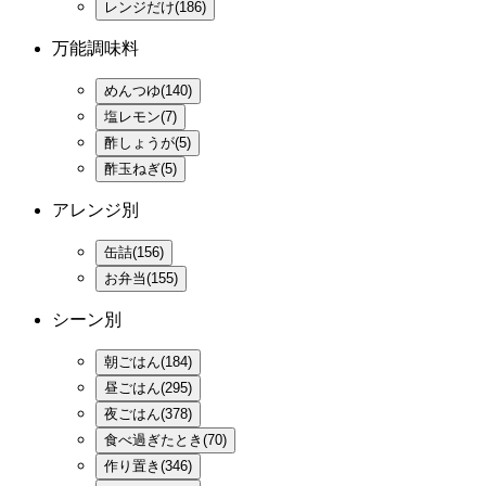
レンジだけ(186)
万能調味料
めんつゆ(140)
塩レモン(7)
酢しょうが(5)
酢玉ねぎ(5)
アレンジ別
缶詰(156)
お弁当(155)
シーン別
朝ごはん(184)
昼ごはん(295)
夜ごはん(378)
食べ過ぎたとき(70)
作り置き(346)