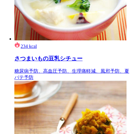
234
kcal
さつまいもの豆乳シチュー
糖尿病予防、高血圧予防、生理痛軽減、風邪予防、夏
バテ予防