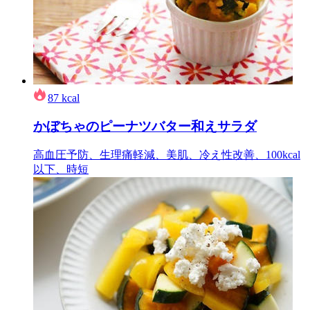
87
kcal
かぼちゃのピーナツバター和えサラダ
高血圧予防、生理痛軽減、美肌、冷え性改善、100kcal
以下、時短