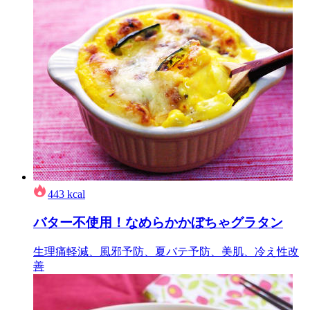
443
kcal
バター不使用！なめらかかぼちゃグラタン
生理痛軽減、風邪予防、夏バテ予防、美肌、冷え性改
善