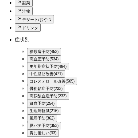
副菜
汁物
デザート/おやつ
ドリンク
症状別
糖尿病予防(453)
高血圧予防(534)
更年期症状予防(494)
中性脂肪改善(471)
コレステロール改善(505)
骨粗鬆症予防(233)
高尿酸血症予防(233)
貧血予防(254)
生理痛軽減(216)
風邪予防(362)
夏バテ予防(353)
胃に優しい(33)