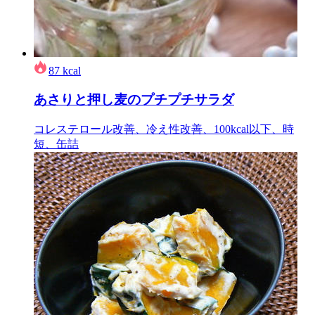
87
kcal
あさりと押し麦のプチプチサラダ
コレステロール改善、冷え性改善、100kcal以下、時
短、缶詰