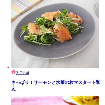
217
kcal
さっぱり！サーモンと水菜の粒マスタード和
え