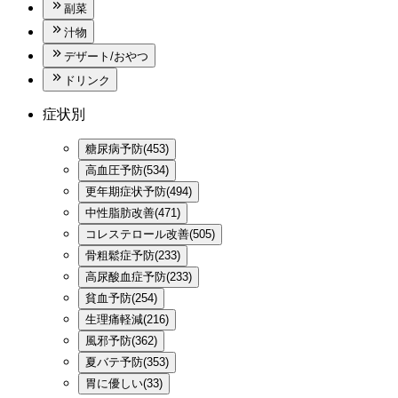
副菜
汁物
デザート/おやつ
ドリンク
症状別
糖尿病予防(453)
高血圧予防(534)
更年期症状予防(494)
中性脂肪改善(471)
コレステロール改善(505)
骨粗鬆症予防(233)
高尿酸血症予防(233)
貧血予防(254)
生理痛軽減(216)
風邪予防(362)
夏バテ予防(353)
胃に優しい(33)