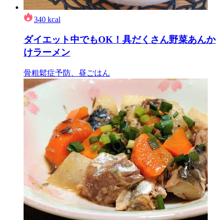
340
kcal
ダイエット中でもOK！具だくさん野菜あんか
けラーメン
骨粗鬆症予防、昼ごはん