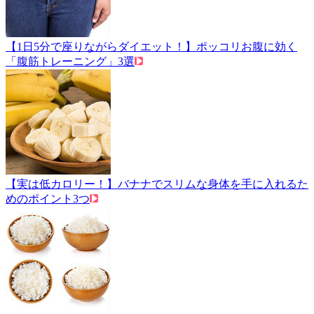
【1日5分で座りながらダイエット！】ポッコリお腹に効く
「腹筋トレーニング」3選
【実は低カロリー！】バナナでスリムな身体を手に入れるた
めのポイント3つ