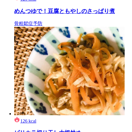
めんつゆで！豆腐ともやしのさっぱり煮
骨粗鬆症予防
126
kcal