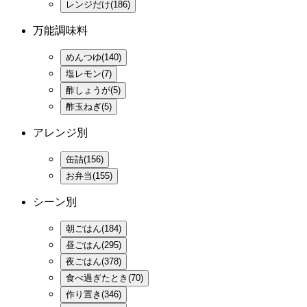
レンジだけ(186)
万能調味料
めんつゆ(140)
塩レモン(7)
酢しょうが(5)
酢玉ねぎ(5)
アレンジ別
缶詰(156)
お弁当(155)
シーン別
朝ごはん(184)
昼ごはん(295)
夜ごはん(378)
食べ過ぎたとき(70)
作り置き(346)