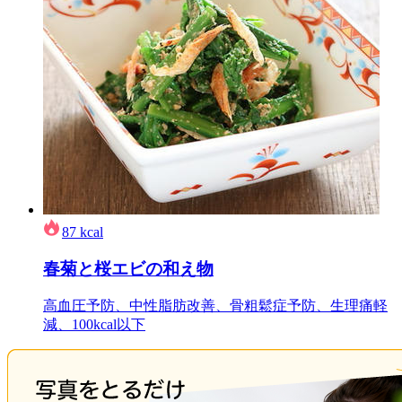
87
kcal
春菊と桜エビの和え物
高血圧予防、中性脂肪改善、骨粗鬆症予防、生理痛軽
減、100kcal以下