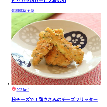
ピリカラ切り干し大根炒め
骨粗鬆症予防
202
kcal
粉チーズで！鶏ささみのチーズフリッター