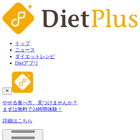
トップ
ニュース
ダイエットレシピ
Dietアプリ
やせる食べ方、見つけませんか？
まずは無料で24時間体験！
詳細はこちら