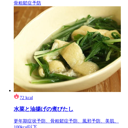
骨粗鬆症予防
72
kcal
水菜と油揚げの煮びたし
更年期症状予防、骨粗鬆症予防、風邪予防、美肌、
100kcal以下