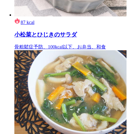
87
kcal
小松菜とひじきのサラダ
骨粗鬆症予防、100kcal以下、お弁当、和食