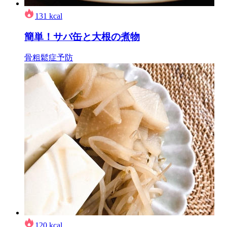
131
kcal
簡単！サバ缶と大根の煮物
骨粗鬆症予防
120
kcal