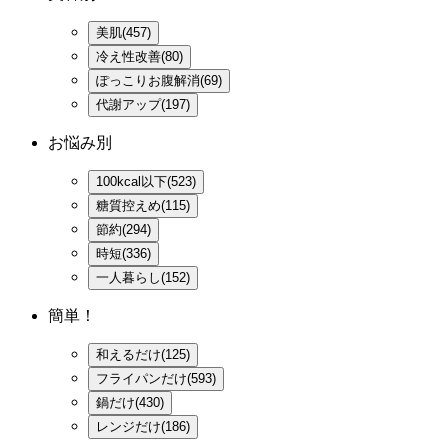
美肌(457)
冷え性改善(80)
ぽっこりお腹解消(69)
代謝アップ(197)
お悩み別
100kcal以下(523)
糖質控えめ(115)
節約(294)
時短(336)
一人暮らし(152)
簡単！
和えるだけ(125)
フライパンだけ(593)
鍋だけ(430)
レンジだけ(186)