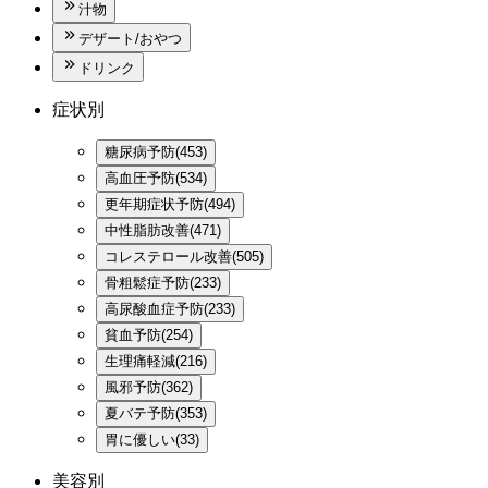
汁物
デザート/おやつ
ドリンク
症状別
糖尿病予防(453)
高血圧予防(534)
更年期症状予防(494)
中性脂肪改善(471)
コレステロール改善(505)
骨粗鬆症予防(233)
高尿酸血症予防(233)
貧血予防(254)
生理痛軽減(216)
風邪予防(362)
夏バテ予防(353)
胃に優しい(33)
美容別