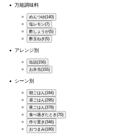
万能調味料
めんつゆ(140)
塩レモン(7)
酢しょうが(5)
酢玉ねぎ(5)
アレンジ別
缶詰(156)
お弁当(155)
シーン別
朝ごはん(184)
昼ごはん(295)
夜ごはん(378)
食べ過ぎたとき(70)
作り置き(346)
おつまみ(180)