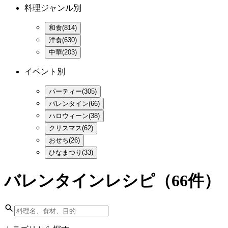
料理ジャンル別
和食(814)
洋食(630)
中華(203)
イベント別
パーティー(305)
バレンタイン(66)
ハロウィーン(38)
クリスマス(62)
おせち(26)
ひなまつり(33)
バレンタインレシピ
（66件）