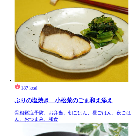
187
kcal
ぶりの塩焼き 小松菜のごま和え添え
骨粗鬆症予防、お弁当、朝ごはん、昼ごはん、夜ごは
ん、おつまみ、和食