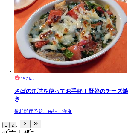
157
kcal
さばの缶詰を使ってお手軽！野菜のチーズ焼
き
骨粗鬆症予防、缶詰、洋食
...
1
2
35
件中
1 - 20
件