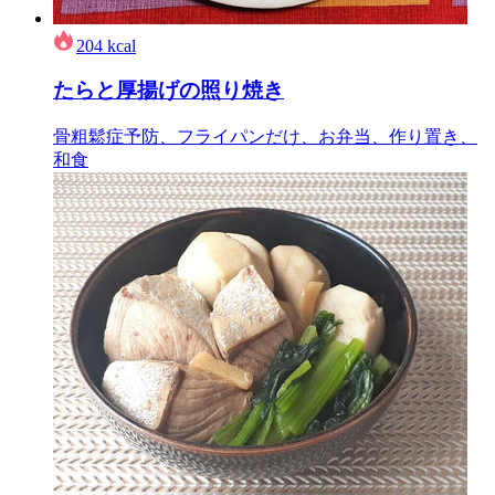
204
kcal
たらと厚揚げの照り焼き
骨粗鬆症予防、フライパンだけ、お弁当、作り置き、
和食