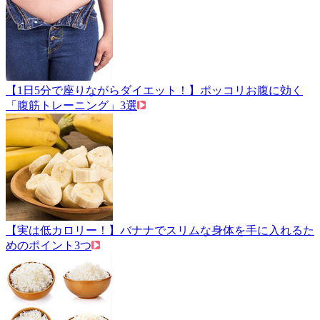
【1日5分で座りながらダイエット！】ポッコリお腹に効く
「腹筋トレーニング」3選
【実は低カロリー！】バナナでスリムな身体を手に入れるた
めのポイント3つ