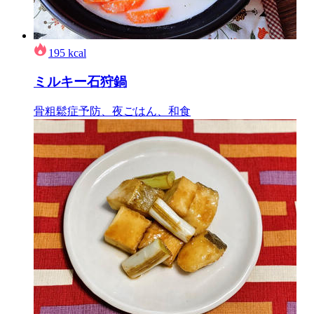
195
kcal
ミルキー石狩鍋
骨粗鬆症予防、夜ごはん、和食