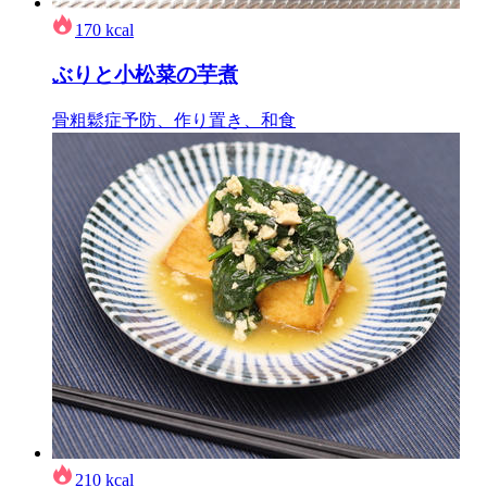
170
kcal
ぶりと小松菜の芋煮
骨粗鬆症予防、作り置き、和食
210
kcal