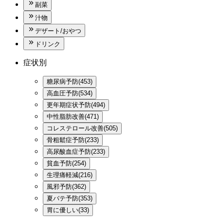
副菜
汁物
デザート/おやつ
ドリンク
症状別
糖尿病予防(453)
高血圧予防(534)
更年期症状予防(494)
中性脂肪改善(471)
コレステロール改善(505)
骨粗鬆症予防(233)
高尿酸血症予防(233)
貧血予防(254)
生理痛軽減(216)
風邪予防(362)
夏バテ予防(353)
胃に優しい(33)