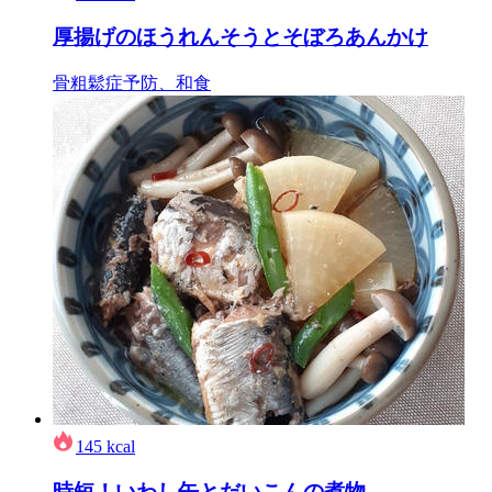
厚揚げのほうれんそうとそぼろあんかけ
骨粗鬆症予防、和食
145
kcal
時短！いわし缶とだいこんの煮物