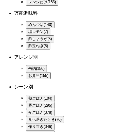
レンジだけ(186)
万能調味料
めんつゆ(140)
塩レモン(7)
酢しょうが(5)
酢玉ねぎ(5)
アレンジ別
缶詰(156)
お弁当(155)
シーン別
朝ごはん(184)
昼ごはん(295)
夜ごはん(378)
食べ過ぎたとき(70)
作り置き(346)