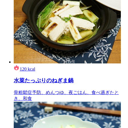
120
kcal
水菜たっぷりのねぎま鍋
骨粗鬆症予防、めんつゆ、夜ごはん、食べ過ぎたと
き、和食