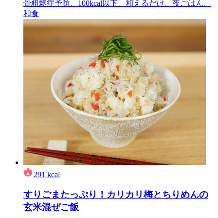
骨粗鬆症予防、100kcal以下、和えるだけ、夜ごはん、
和食
291
kcal
すりごまたっぷり！カリカリ梅とちりめんの
玄米混ぜご飯