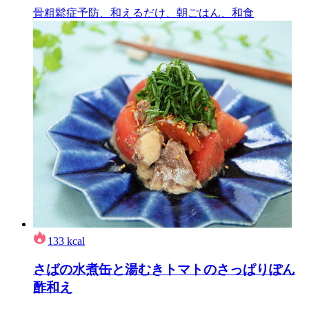
骨粗鬆症予防、和えるだけ、朝ごはん、和食
133
kcal
さばの水煮缶と湯むきトマトのさっぱりぽん
酢和え