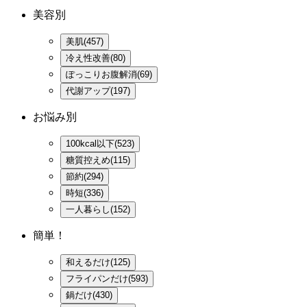
美容別
美肌(457)
冷え性改善(80)
ぽっこりお腹解消(69)
代謝アップ(197)
お悩み別
100kcal以下(523)
糖質控えめ(115)
節約(294)
時短(336)
一人暮らし(152)
簡単！
和えるだけ(125)
フライパンだけ(593)
鍋だけ(430)