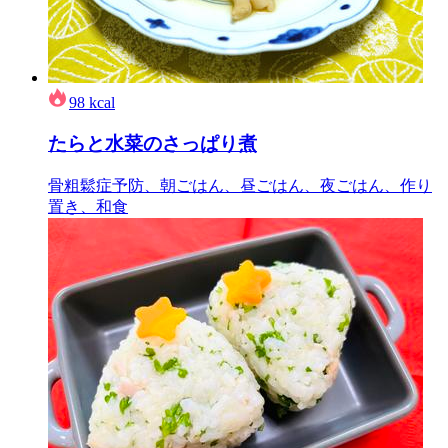
98
kcal
たらと水菜のさっぱり煮
骨粗鬆症予防、朝ごはん、昼ごはん、夜ごはん、作り
置き、和食