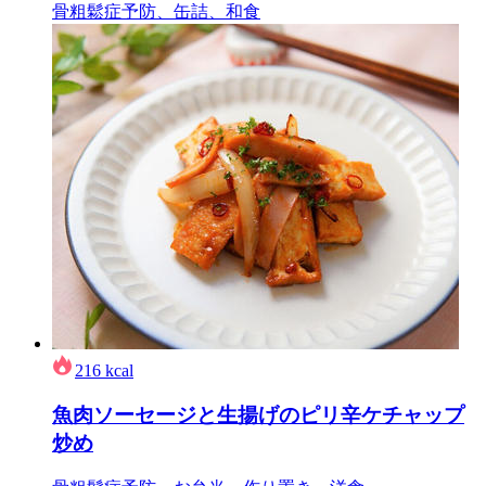
骨粗鬆症予防、缶詰、和食
216
kcal
魚肉ソーセージと生揚げのピリ辛ケチャップ
炒め