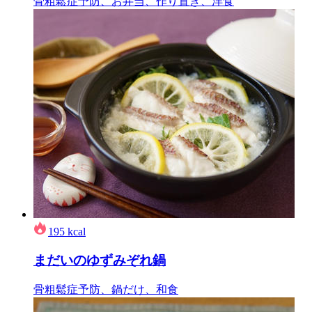
骨粗鬆症予防、お弁当、作り置き、洋食
195
kcal
まだいのゆずみぞれ鍋
骨粗鬆症予防、鍋だけ、和食