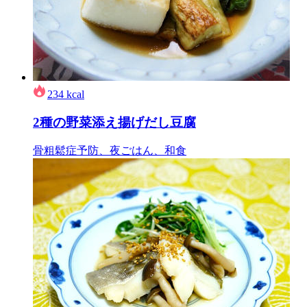
234
kcal
2種の野菜添え揚げだし豆腐
骨粗鬆症予防、夜ごはん、和食