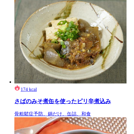
174
kcal
さばのみそ煮缶を使ったピリ辛煮込み
骨粗鬆症予防、鍋だけ、缶詰、和食