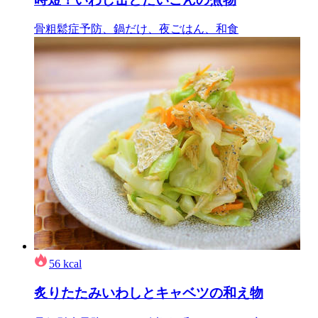
骨粗鬆症予防、鍋だけ、夜ごはん、和食
56
kcal
炙りたたみいわしとキャベツの和え物