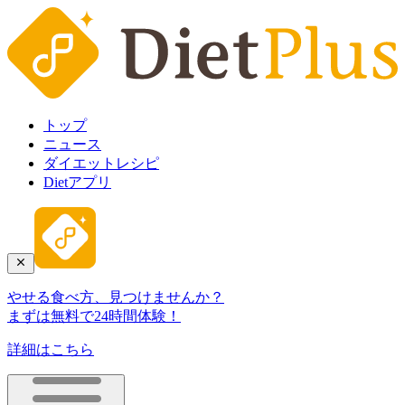
トップ
ニュース
ダイエットレシピ
Dietアプリ
やせる食べ方、見つけませんか？
まずは無料で24時間体験！
詳細はこちら