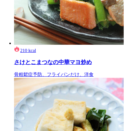
210
kcal
さけとこまつなの中華マヨ炒め
骨粗鬆症予防、フライパンだけ、洋食