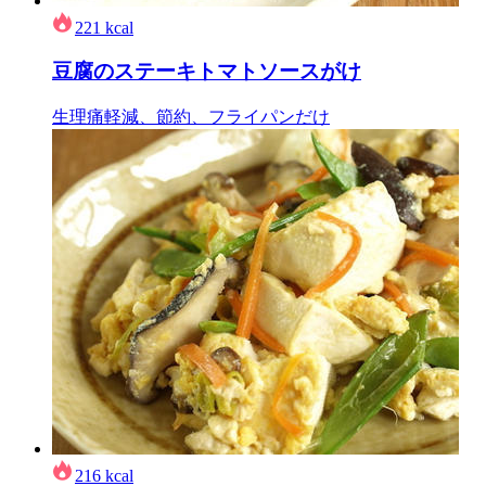
221
kcal
豆腐のステーキトマトソースがけ
生理痛軽減、節約、フライパンだけ
216
kcal