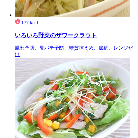
177
kcal
いろいろ野菜のザワークラウト
風邪予防、夏バテ予防、糖質控えめ、節約、レンジだ
け