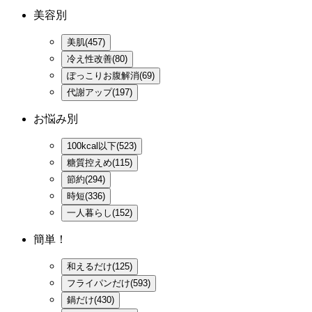
美容別
美肌(457)
冷え性改善(80)
ぽっこりお腹解消(69)
代謝アップ(197)
お悩み別
100kcal以下(523)
糖質控えめ(115)
節約(294)
時短(336)
一人暮らし(152)
簡単！
和えるだけ(125)
フライパンだけ(593)
鍋だけ(430)