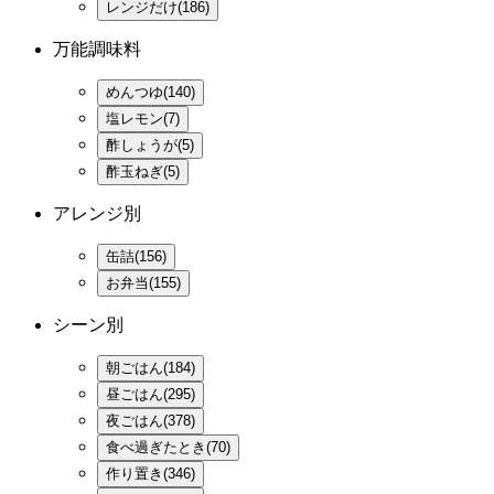
レンジだけ(186)
万能調味料
めんつゆ(140)
塩レモン(7)
酢しょうが(5)
酢玉ねぎ(5)
アレンジ別
缶詰(156)
お弁当(155)
シーン別
朝ごはん(184)
昼ごはん(295)
夜ごはん(378)
食べ過ぎたとき(70)
作り置き(346)