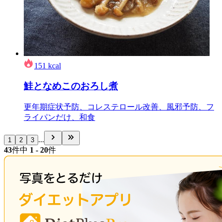
151
kcal
鮭となめこのおろし煮
更年期症状予防、コレステロール改善、風邪予防、フ
ライパンだけ、和食
...
1
2
3
43
件中
1 - 20
件