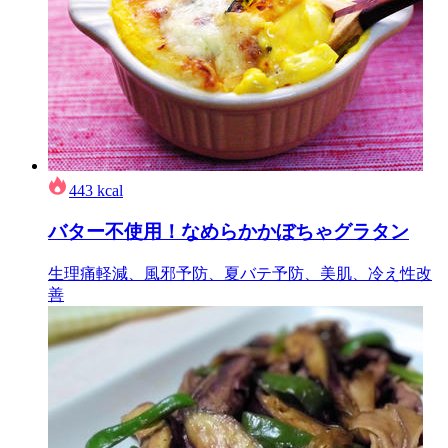
443
kcal
バター不使用！なめらかかぼちゃグラタン
生理痛軽減、風邪予防、夏バテ予防、美肌、冷え性改
善