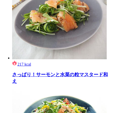
217
kcal
さっぱり！サーモンと水菜の粒マスタード和
え