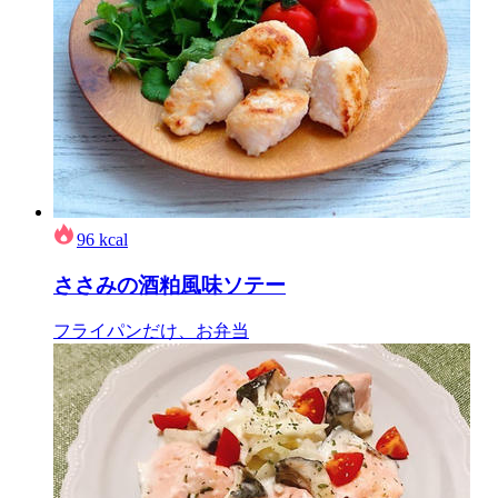
96
kcal
ささみの酒粕風味ソテー
フライパンだけ、お弁当