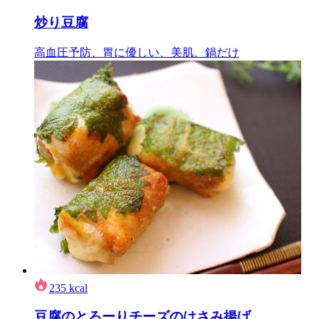
炒り豆腐
高血圧予防、胃に優しい、美肌、鍋だけ
235
kcal
豆腐のとろーりチーズのはさみ揚げ