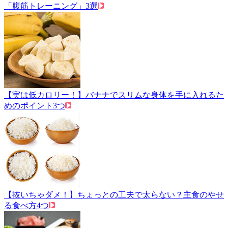
「腹筋トレーニング」3選
【実は低カロリー！】バナナでスリムな身体を手に入れるた
めのポイント3つ
【抜いちゃダメ！】ちょっとの工夫で太らない？主食のやせ
る食べ方4つ