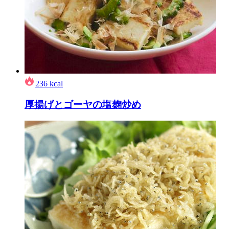
236
kcal
厚揚げとゴーヤの塩麹炒め