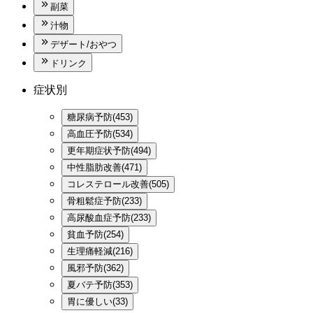
副菜
汁物
デザート/おやつ
ドリンク
症状別
糖尿病予防(453)
高血圧予防(534)
更年期症状予防(494)
中性脂肪改善(471)
コレステロール改善(505)
骨粗鬆症予防(233)
高尿酸血症予防(233)
貧血予防(254)
生理痛軽減(216)
風邪予防(362)
夏バテ予防(353)
胃に優しい(33)