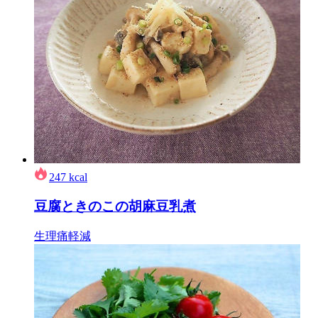
247
kcal
豆腐ときのこの胡麻豆乳煮
生理痛軽減