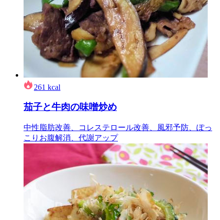
261
kcal
茄子と牛肉の味噌炒め
中性脂肪改善、コレステロール改善、風邪予防、ぽっ
こりお腹解消、代謝アップ