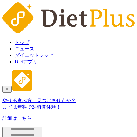
トップ
ニュース
ダイエットレシピ
Dietアプリ
やせる食べ方、見つけませんか？
まずは無料で24時間体験！
詳細はこちら