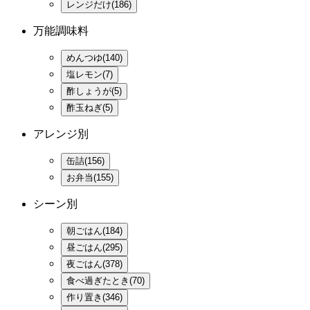
レンジだけ(186)
万能調味料
めんつゆ(140)
塩レモン(7)
酢しょうが(5)
酢玉ねぎ(5)
アレンジ別
缶詰(156)
お弁当(155)
シーン別
朝ごはん(184)
昼ごはん(295)
夜ごはん(378)
食べ過ぎたとき(70)
作り置き(346)