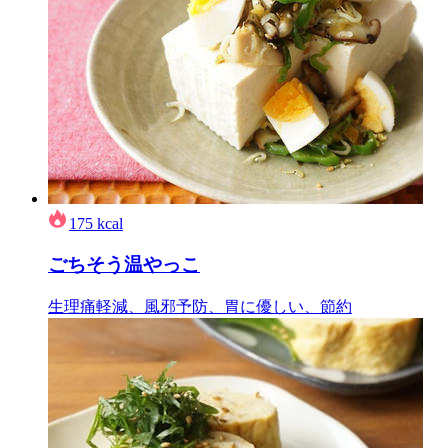
175
kcal
ごちそう温やっこ
生理痛軽減、風邪予防、胃に優しい、節約