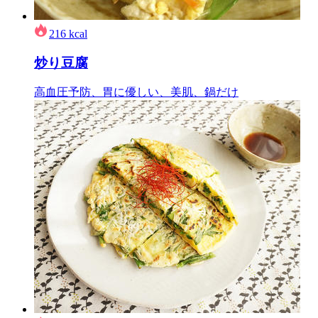
216
kcal
炒り豆腐
高血圧予防、胃に優しい、美肌、鍋だけ