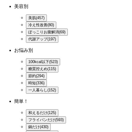
美容別
美肌(457)
冷え性改善(80)
ぽっこりお腹解消(69)
代謝アップ(197)
お悩み別
100kcal以下(523)
糖質控えめ(115)
節約(294)
時短(336)
一人暮らし(152)
簡単！
和えるだけ(125)
フライパンだけ(593)
鍋だけ(430)