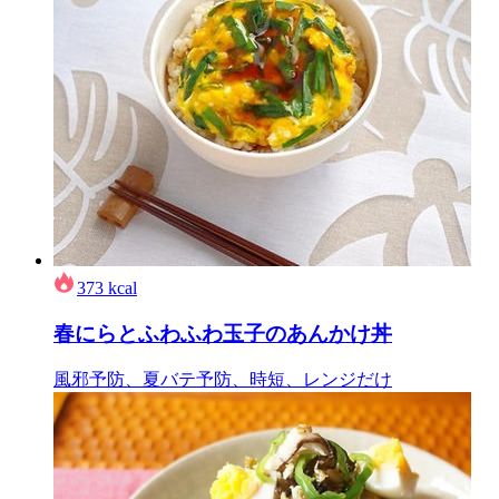
373
kcal
春にらとふわふわ玉子のあんかけ丼
風邪予防、夏バテ予防、時短、レンジだけ