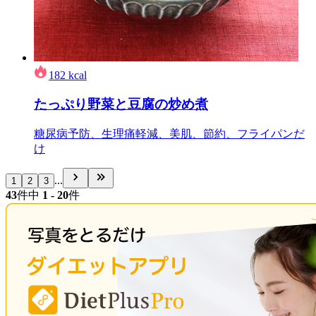
182
kcal
たっぷり野菜と豆腐の炒め煮
糖尿病予防、生理痛軽減、美肌、節約、フライパンだ
け
...
1
2
3
43
件中
1 - 20
件