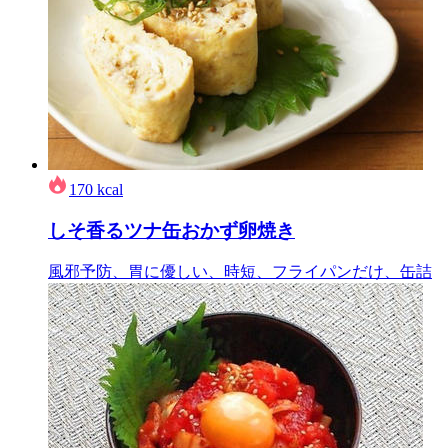
170
kcal
しそ香るツナ缶おかず卵焼き
風邪予防、胃に優しい、時短、フライパンだけ、缶詰