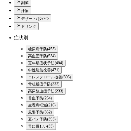
副菜
汁物
デザート/おやつ
ドリンク
症状別
糖尿病予防(453)
高血圧予防(534)
更年期症状予防(494)
中性脂肪改善(471)
コレステロール改善(505)
骨粗鬆症予防(233)
高尿酸血症予防(233)
貧血予防(254)
生理痛軽減(216)
風邪予防(362)
夏バテ予防(353)
胃に優しい(33)