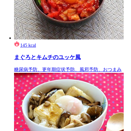
145
kcal
まぐろとキムチのユッケ風
糖尿病予防、更年期症状予防、風邪予防、おつまみ