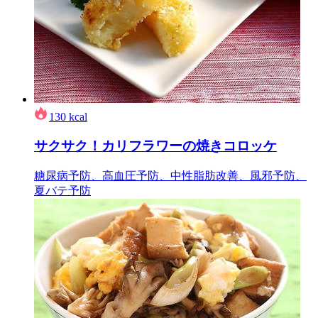
130
kcal
サクサク！カリフラワーの焼きコロッケ
糖尿病予防、高血圧予防、中性脂肪改善、風邪予防、
夏バテ予防