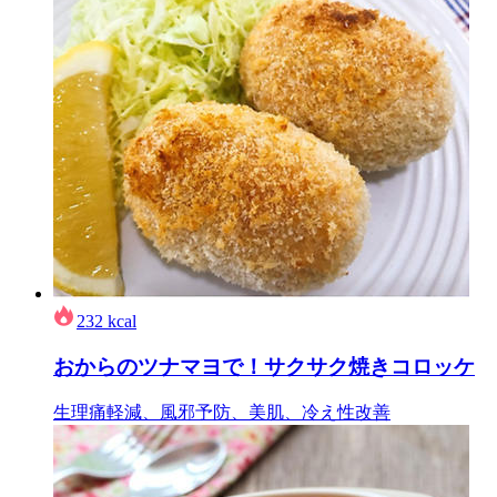
232
kcal
おからのツナマヨで！サクサク焼きコロッケ
生理痛軽減、風邪予防、美肌、冷え性改善