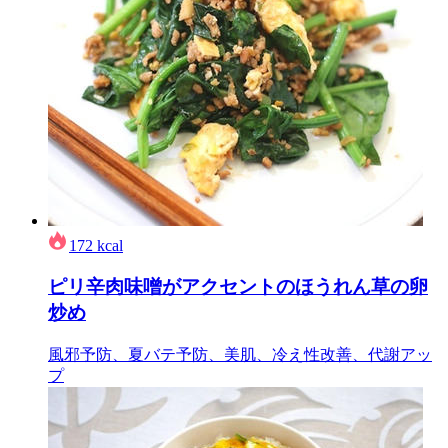
172
kcal
ピリ辛肉味噌がアクセントのほうれん草の卵
炒め
風邪予防、夏バテ予防、美肌、冷え性改善、代謝アッ
プ