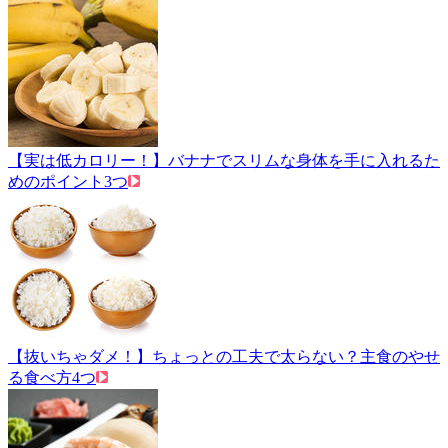
【実は低カロリー！】バナナでスリムな身体を手に入れるた
めのポイント3つ
【抜いちゃダメ！】ちょっとの工夫で太らない？主食のやせ
る食べ方4つ