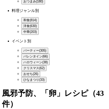
おつまみ(180)
料理ジャンル別
和食(814)
洋食(630)
中華(203)
イベント別
パーティー(305)
バレンタイン(66)
ハロウィーン(38)
クリスマス(62)
おせち(26)
ひなまつり(33)
風邪予防、「卵」レシピ
（43
件）