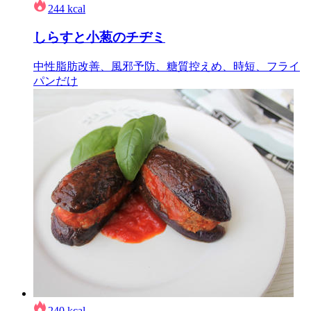
244
kcal
しらすと小葱のチヂミ
中性脂肪改善、風邪予防、糖質控えめ、時短、フライ
パンだけ
240
kcal