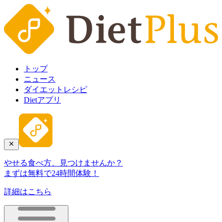
トップ
ニュース
ダイエットレシピ
Dietアプリ
やせる食べ方、見つけませんか？
まずは無料で24時間体験！
詳細はこちら