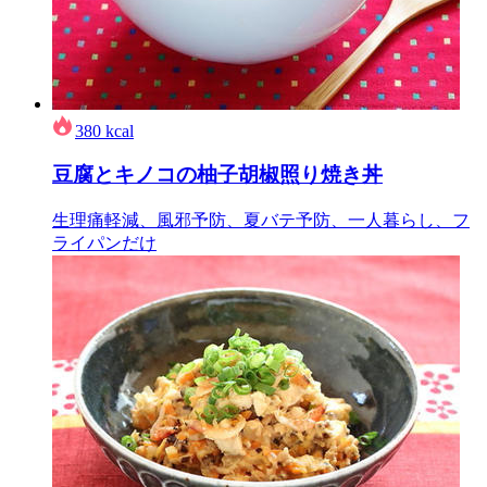
380
kcal
豆腐とキノコの柚子胡椒照り焼き丼
生理痛軽減、風邪予防、夏バテ予防、一人暮らし、フ
ライパンだけ