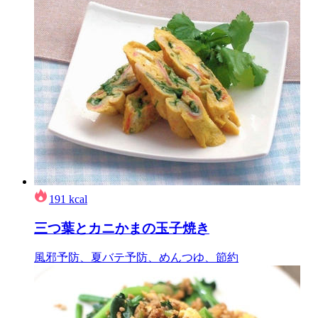
191
kcal
三つ葉とカニかまの玉子焼き
風邪予防、夏バテ予防、めんつゆ、節約