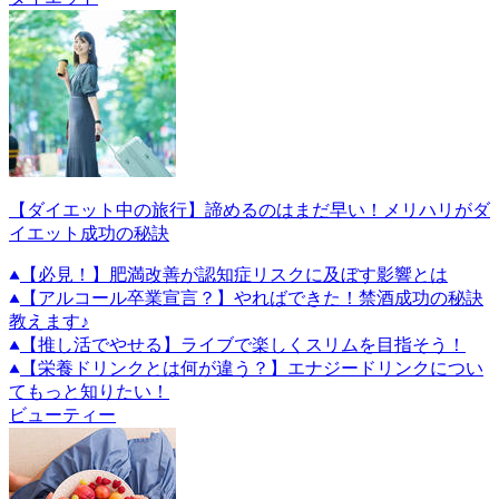
【ダイエット中の旅行】諦めるのはまだ早い！メリハリがダ
イエット成功の秘訣
【必見！】肥満改善が認知症リスクに及ぼす影響とは
【アルコール卒業宣言？】やればできた！禁酒成功の秘訣
教えます♪
【推し活でやせる】ライブで楽しくスリムを目指そう！
【栄養ドリンクとは何が違う？】エナジードリンクについ
てもっと知りたい！
ビューティー