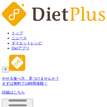
トップ
ニュース
ダイエットレシピ
Dietアプリ
やせる食べ方、見つけませんか？
まずは無料で24時間体験！
詳細はこちら