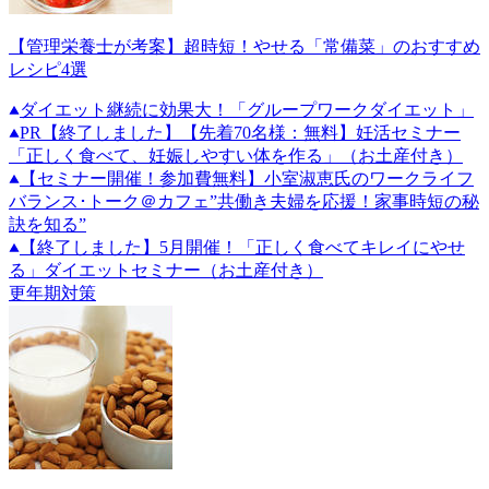
【管理栄養士が考案】超時短！やせる「常備菜」のおすすめ
レシピ4選
ダイエット継続に効果大！「グループワークダイエット」
PR
【終了しました】【先着70名様：無料】妊活セミナー
「正しく食べて、妊娠しやすい体を作る」（お土産付き）
【セミナー開催！参加費無料】小室淑恵氏のワークライフ
バランス･トーク＠カフェ”共働き夫婦を応援！家事時短の秘
訣を知る”
【終了しました】5月開催！「正しく食べてキレイにやせ
る」ダイエットセミナー（お土産付き）
更年期対策