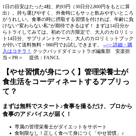
1日の目安はたった4粒、約93円（30日分2,800円をもとに算
出）。持ち運びやすく、外食時にもサッと飲みやすいところ
がうれしい。食事の時に摂取する習慣を付ければ、年齢に負
けない“変わらない私”が期待できるはず！ まずは14日分か
らトライしてみては。初めての方限定で、大人のカロリミッ
ト14日分、サプリメントケース、大人のカロリミットブック
が付いて送料無料・980円でお試しできます。
-->> 詳細・購
入はコチラ！
クックパッドダイエットラボ編集部 安楽担
当＜PR＞ 提供：FANCL
【やせ習慣が身につく】管理栄養士が
食生活をコーディネートするアプリっ
て？
まずは無料でスタート♪食事を撮るだけ、プロから
食事のアドバイスが届く！
専属の管理栄養士がダイエットをサポート
食制限なし！正しく食べて身につく「やせ習慣」♪