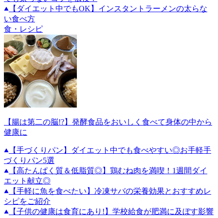
【ダイエット中でもOK】インスタントラーメンの太らな
い食べ方
食・レシピ
【腸は第二の脳!?】発酵食品をおいしく食べて身体の中から
健康に
【手づくりパン】ダイエット中でも食べやすい◎お手軽手
づくりパン5選
【高たんぱく質＆低脂質◎】鶏むね肉を満喫！1週間ダイ
エット献立◎
【手軽に魚を食べたい】冷凍サバの栄養効果とおすすめレ
シピをご紹介
【子供の健康は食育にあり!】学校給食が肥満に及ぼす影響