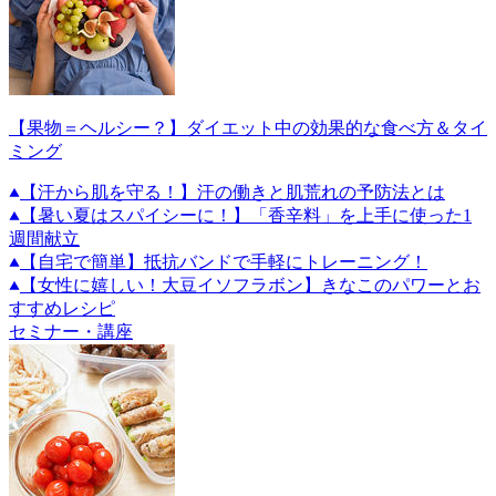
【果物＝ヘルシー？】ダイエット中の効果的な食べ方＆タイ
ミング
【汗から肌を守る！】汗の働きと肌荒れの予防法とは
【暑い夏はスパイシーに！】「香辛料」を上手に使った1
週間献立
【自宅で簡単】抵抗バンドで手軽にトレーニング！
【女性に嬉しい！大豆イソフラボン】きなこのパワーとお
すすめレシピ
セミナー・講座