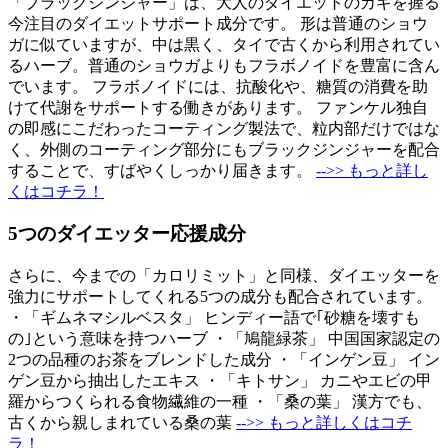
「ブラックジンジャー」は、大人のダイエットのカギを握る
今注目のダイエットサポート成分です。 形は普通のショウ
ガに似ていますが、中は黒く、タイで古くから利用されてい
るハーブ。普通のショウガよりもフラボノイドを豊富に含ん
でいます。 フラボノイドには、抗酸化や、糖質の消費を助
けて代謝をサポートする働きがあります。 ファンケル独自
の即感にこだわったコーティング製法で、粒内部だけではな
く、外側のコーティング部分にもブラックジンジャーを配合
することで、すばやくしっかり届きます。
-->> もっと詳し
くはコチラ！
5つのダイエッター応援成分
さらに、今までの「カロリミット」と同様、ダイエッターを
強力にサポートしてくれる5つの成分も配合されています。
・「ギムネマシルベスタ」 ヒンディー語で｢砂糖を壊すも
の｣という意味を持つハーブ ・「鳩龍緑茶」 中国国家認定の
2つの品種のお茶をブレンドした成分 ・「インゲン豆」 イン
ゲン豆から抽出したエキス ・「キトサン」 カニやエビの甲
羅からつくられる食物繊維の一種 ・「桑の葉」 漢方でも、
古くから親しまれている桑の葉
-->> もっと詳しくはコチ
ラ！