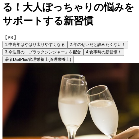
る！大人ぽっちゃりの悩みを
サポートする新習慣
【PR】
1.
中高年はやはり太りやすくなる
2.
年のせいだと諦めたくない！
3.
今注目の「ブラックジンジャー」を配合
4.
食事時の新習慣！
著者
DietPlus管理栄養士
(管理栄養士)