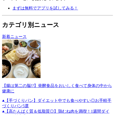
まずは無料でアプリを試してみる！
カテゴリ別ニュース
新着ニュース
【腸は第二の脳!?】発酵食品をおいしく食べて身体の中から
健康に
【手づくりパン】ダイエット中でも食べやすい◎お手軽手
づくりパン5選
【高たんぱく質＆低脂質◎】鶏むね肉を満喫！1週間ダイ