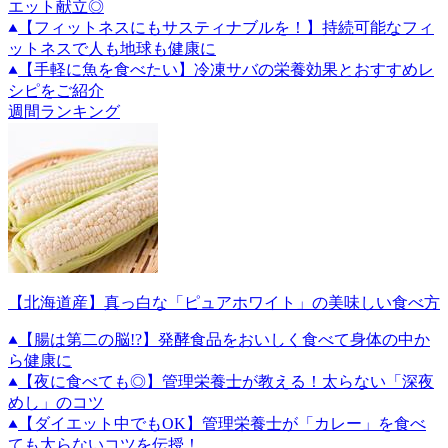
エット献立◎
【フィットネスにもサスティナブルを！】持続可能なフィ
ットネスで人も地球も健康に
【手軽に魚を食べたい】冷凍サバの栄養効果とおすすめレ
シピをご紹介
週間ランキング
【北海道産】真っ白な「ピュアホワイト」の美味しい食べ方
【腸は第二の脳!?】発酵食品をおいしく食べて身体の中か
ら健康に
【夜に食べても◎】管理栄養士が教える！太らない「深夜
めし」のコツ
【ダイエット中でもOK】管理栄養士が「カレー」を食べ
ても太らないコツを伝授！