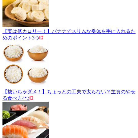
【実は低カロリー！】バナナでスリムな身体を手に入れるた
めのポイント3つ
【抜いちゃダメ！】ちょっとの工夫で太らない？主食のやせ
る食べ方4つ