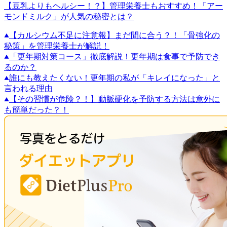
【豆乳よりもヘルシー！？】管理栄養士もおすすめ！「アー
モンドミルク」が人気の秘密とは？
【カルシウム不足に注意報】まだ間に合う？！「骨強化の
秘策」を管理栄養士が解説！
「更年期対策コース」徹底解説！更年期は食事で予防でき
るのか？
誰にも教えたくない！更年期の私が「キレイになった」と
言われる理由
【その習慣が危険？！】動脈硬化を予防する方法は意外に
も簡単だった？！