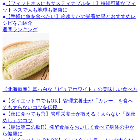
【フィットネスにもサスティナブルを！】持続可能なフィ
ットネスで人も地球も健康に
【手軽に魚を食べたい】冷凍サバの栄養効果とおすすめレ
シピをご紹介
週間ランキング
【北海道産】真っ白な「ピュアホワイト」の美味しい食べ方
【ダイエット中でもOK】管理栄養士が「カレー」を食べ
ても太らないコツを伝授！
【夜に食べても◎】管理栄養士が教える！太らない「深夜
めし」のコツ
【腸は第二の脳!?】発酵食品をおいしく食べて身体の中か
ら健康に