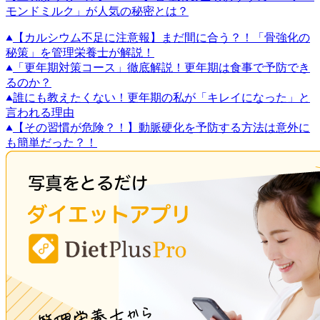
モンドミルク」が人気の秘密とは？
【カルシウム不足に注意報】まだ間に合う？！「骨強化の
秘策」を管理栄養士が解説！
「更年期対策コース」徹底解説！更年期は食事で予防でき
るのか？
誰にも教えたくない！更年期の私が「キレイになった」と
言われる理由
【その習慣が危険？！】動脈硬化を予防する方法は意外に
も簡単だった？！