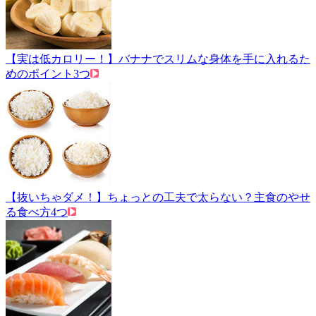
【実は低カロリー！】バナナでスリムな身体を手に入れるた
めのポイント3つ
【抜いちゃダメ！】ちょっとの工夫で太らない？主食のやせ
る食べ方4つ