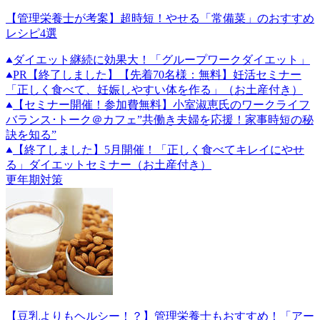
【管理栄養士が考案】超時短！やせる「常備菜」のおすすめ
レシピ4選
ダイエット継続に効果大！「グループワークダイエット」
PR
【終了しました】【先着70名様：無料】妊活セミナー
「正しく食べて、妊娠しやすい体を作る」（お土産付き）
【セミナー開催！参加費無料】小室淑恵氏のワークライフ
バランス･トーク＠カフェ”共働き夫婦を応援！家事時短の秘
訣を知る”
【終了しました】5月開催！「正しく食べてキレイにやせ
る」ダイエットセミナー（お土産付き）
更年期対策
【豆乳よりもヘルシー！？】管理栄養士もおすすめ！「アー