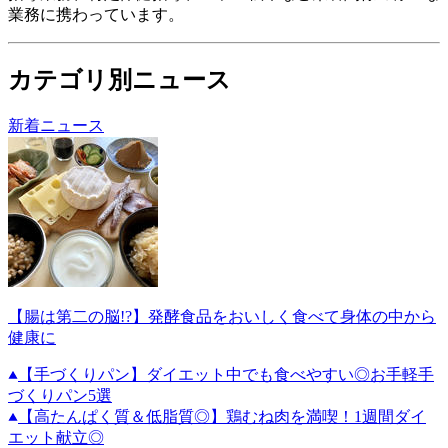
業務に携わっています。
カテゴリ別ニュース
新着ニュース
【腸は第二の脳!?】発酵食品をおいしく食べて身体の中から
健康に
【手づくりパン】ダイエット中でも食べやすい◎お手軽手
づくりパン5選
【高たんぱく質＆低脂質◎】鶏むね肉を満喫！1週間ダイ
エット献立◎