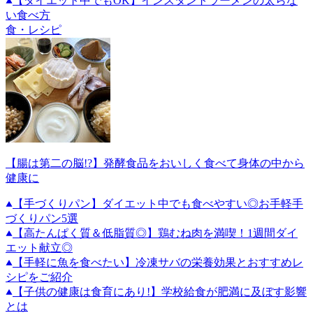
【ダイエット中でもOK】インスタントラーメンの太らな
い食べ方
食・レシピ
【腸は第二の脳!?】発酵食品をおいしく食べて身体の中から
健康に
【手づくりパン】ダイエット中でも食べやすい◎お手軽手
づくりパン5選
【高たんぱく質＆低脂質◎】鶏むね肉を満喫！1週間ダイ
エット献立◎
【手軽に魚を食べたい】冷凍サバの栄養効果とおすすめレ
シピをご紹介
【子供の健康は食育にあり!】学校給食が肥満に及ぼす影響
とは