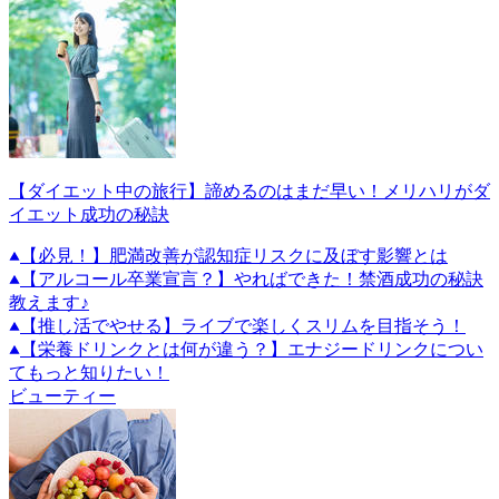
【ダイエット中の旅行】諦めるのはまだ早い！メリハリがダ
イエット成功の秘訣
【必見！】肥満改善が認知症リスクに及ぼす影響とは
【アルコール卒業宣言？】やればできた！禁酒成功の秘訣
教えます♪
【推し活でやせる】ライブで楽しくスリムを目指そう！
【栄養ドリンクとは何が違う？】エナジードリンクについ
てもっと知りたい！
ビューティー