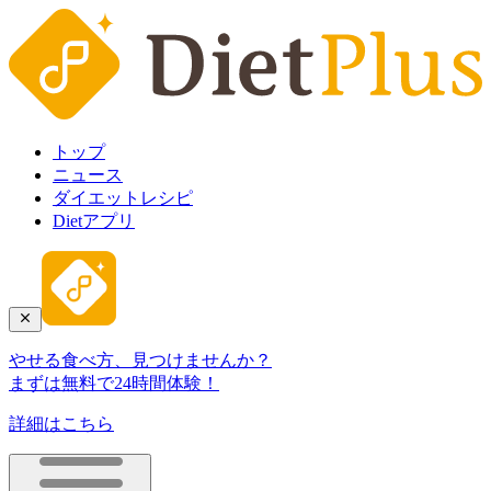
トップ
ニュース
ダイエットレシピ
Dietアプリ
やせる食べ方、見つけませんか？
まずは無料で24時間体験！
詳細はこちら