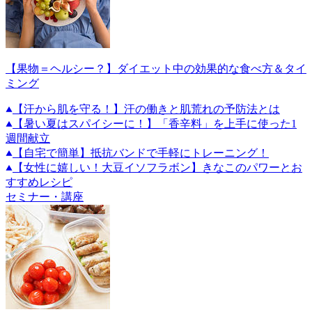
【果物＝ヘルシー？】ダイエット中の効果的な食べ方＆タイ
ミング
【汗から肌を守る！】汗の働きと肌荒れの予防法とは
【暑い夏はスパイシーに！】「香辛料」を上手に使った1
週間献立
【自宅で簡単】抵抗バンドで手軽にトレーニング！
【女性に嬉しい！大豆イソフラボン】きなこのパワーとお
すすめレシピ
セミナー・講座