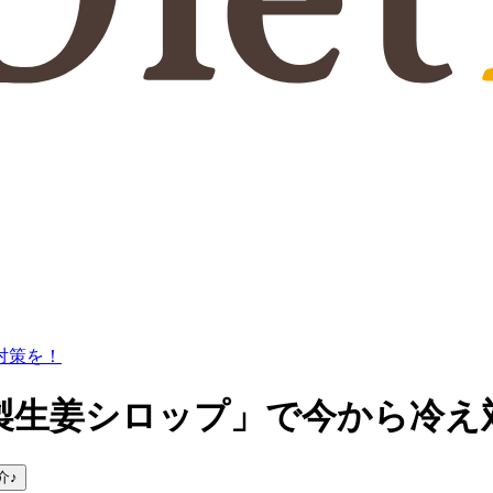
対策を！
製生姜シロップ」で今から冷え
介♪