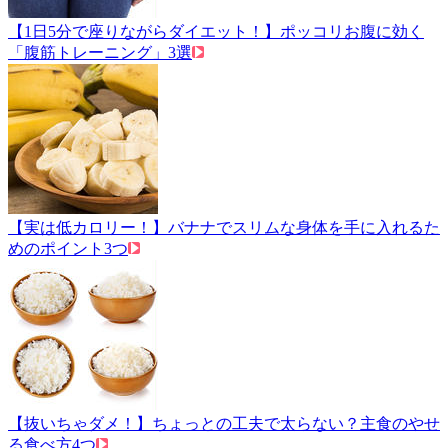
【1日5分で座りながらダイエット！】ポッコリお腹に効く
「腹筋トレーニング」3選
【実は低カロリー！】バナナでスリムな身体を手に入れるた
めのポイント3つ
【抜いちゃダメ！】ちょっとの工夫で太らない？主食のやせ
る食べ方4つ