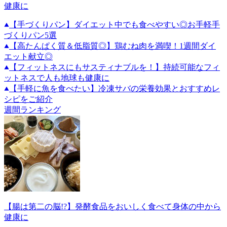
健康に
【手づくりパン】ダイエット中でも食べやすい◎お手軽手
づくりパン5選
【高たんぱく質＆低脂質◎】鶏むね肉を満喫！1週間ダイ
エット献立◎
【フィットネスにもサスティナブルを！】持続可能なフィ
ットネスで人も地球も健康に
【手軽に魚を食べたい】冷凍サバの栄養効果とおすすめレ
シピをご紹介
週間ランキング
【腸は第二の脳!?】発酵食品をおいしく食べて身体の中から
健康に