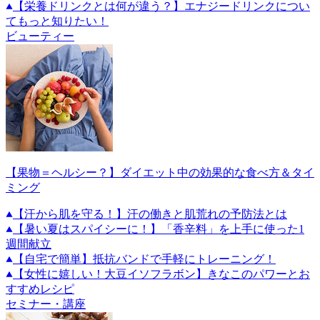
【栄養ドリンクとは何が違う？】エナジードリンクについ
てもっと知りたい！
ビューティー
【果物＝ヘルシー？】ダイエット中の効果的な食べ方＆タイ
ミング
【汗から肌を守る！】汗の働きと肌荒れの予防法とは
【暑い夏はスパイシーに！】「香辛料」を上手に使った1
週間献立
【自宅で簡単】抵抗バンドで手軽にトレーニング！
【女性に嬉しい！大豆イソフラボン】きなこのパワーとお
すすめレシピ
セミナー・講座