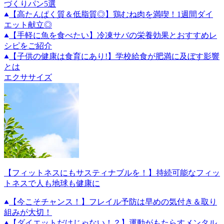
づくりパン5選
【高たんぱく質＆低脂質◎】鶏むね肉を満喫！1週間ダイ
エット献立◎
【手軽に魚を食べたい】冷凍サバの栄養効果とおすすめレ
シピをご紹介
【子供の健康は食育にあり!】学校給食が肥満に及ぼす影響
とは
エクササイズ
【フィットネスにもサスティナブルを！】持続可能なフィッ
トネスで人も地球も健康に
【今こそチャンス！】フレイル予防は早めの気付き＆取り
組みが大切！
【ダイエットだけじゃない！？】運動がもたらすメンタル