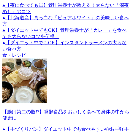
【夜に食べても◎】管理栄養士が教える！太らない「深夜
めし」のコツ
【北海道産】真っ白な「ピュアホワイト」の美味しい食べ
方
【ダイエット中でもOK】管理栄養士が「カレー」を食べ
ても太らないコツを伝授！
【ダイエット中でもOK】インスタントラーメンの太らな
い食べ方
食・レシピ
【腸は第二の脳!?】発酵食品をおいしく食べて身体の中から
健康に
【手づくりパン】ダイエット中でも食べやすい◎お手軽手