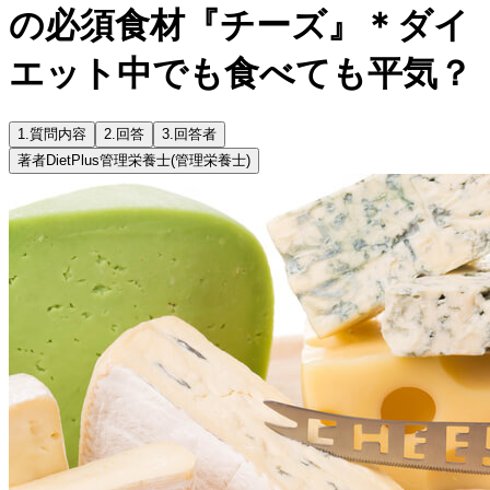
の必須食材『チーズ』＊ダイ
エット中でも食べても平気？
1.
質問内容
2.
回答
3.
回答者
著者
DietPlus管理栄養士
(管理栄養士)