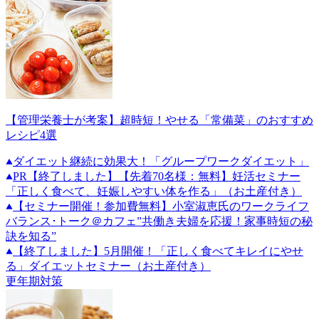
【管理栄養士が考案】超時短！やせる「常備菜」のおすすめ
レシピ4選
ダイエット継続に効果大！「グループワークダイエット」
PR
【終了しました】【先着70名様：無料】妊活セミナー
「正しく食べて、妊娠しやすい体を作る」（お土産付き）
【セミナー開催！参加費無料】小室淑恵氏のワークライフ
バランス･トーク＠カフェ”共働き夫婦を応援！家事時短の秘
訣を知る”
【終了しました】5月開催！「正しく食べてキレイにやせ
る」ダイエットセミナー（お土産付き）
更年期対策