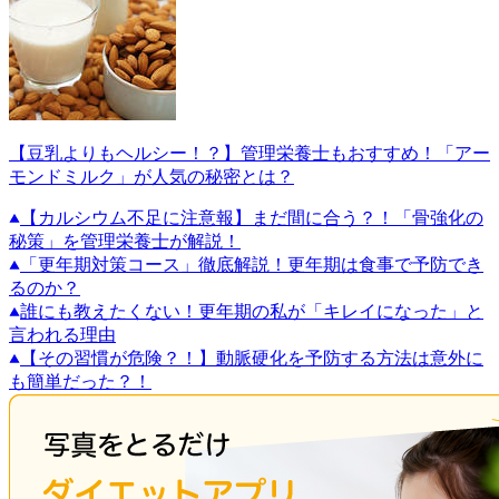
【豆乳よりもヘルシー！？】管理栄養士もおすすめ！「アー
モンドミルク」が人気の秘密とは？
【カルシウム不足に注意報】まだ間に合う？！「骨強化の
秘策」を管理栄養士が解説！
「更年期対策コース」徹底解説！更年期は食事で予防でき
るのか？
誰にも教えたくない！更年期の私が「キレイになった」と
言われる理由
【その習慣が危険？！】動脈硬化を予防する方法は意外に
も簡単だった？！