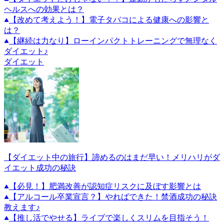
ヘルスへの効果とは？
【改めて考えよう！】電子タバコによる健康への影響と
は？
【継続は力なり】ローインパクトトレーニングで無理なく
ダイエット♪
ダイエット
【ダイエット中の旅行】諦めるのはまだ早い！メリハリがダ
イエット成功の秘訣
【必見！】肥満改善が認知症リスクに及ぼす影響とは
【アルコール卒業宣言？】やればできた！禁酒成功の秘訣
教えます♪
【推し活でやせる】ライブで楽しくスリムを目指そう！