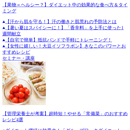
【果物＝ヘルシー？】ダイエット中の効果的な食べ方＆タイ
ミング
【汗から肌を守る！】汗の働きと肌荒れの予防法とは
【暑い夏はスパイシーに！】「香辛料」を上手に使った1
週間献立
【自宅で簡単】抵抗バンドで手軽にトレーニング！
【女性に嬉しい！大豆イソフラボン】きなこのパワーとお
すすめレシピ
セミナー・講座
【管理栄養士が考案】超時短！やせる「常備菜」のおすすめ
レシピ4選