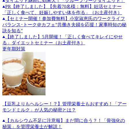
ダイエット継続に効果大！「グループワークダイエット」
PR
【終了しました】【先着70名様：無料】妊活セミナー
「正しく食べて、妊娠しやすい体を作る」（お土産付き）
【セミナー開催！参加費無料】小室淑恵氏のワークライフ
バランス･トーク＠カフェ”共働き夫婦を応援！家事時短の秘
訣を知る”
【終了しました】5月開催！「正しく食べてキレイにやせ
る」ダイエットセミナー（お土産付き）
更年期対策
【豆乳よりもヘルシー！？】管理栄養士もおすすめ！「アー
モンドミルク」が人気の秘密とは？
【カルシウム不足に注意報】まだ間に合う？！「骨強化の
秘策」を管理栄養士が解説！