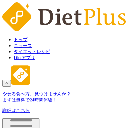
トップ
ニュース
ダイエットレシピ
Dietアプリ
やせる食べ方、見つけませんか？
まずは無料で24時間体験！
詳細はこちら