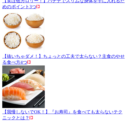
【実は低カロリー！】バナナでスリムな身体を手に入れるた
めのポイント3つ
【抜いちゃダメ！】ちょっとの工夫で太らない？主食のやせ
る食べ方4つ
【我慢しないでOK！】『お寿司』を食べても太らないテク
ニックとは？