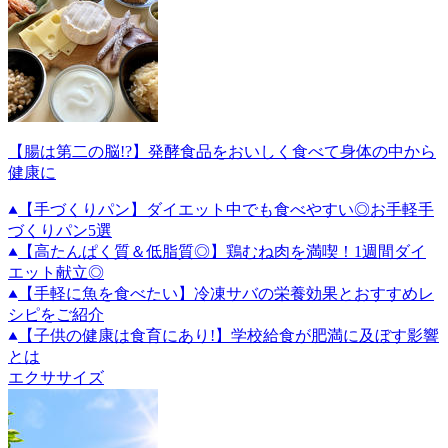
【腸は第二の脳!?】発酵食品をおいしく食べて身体の中から
健康に
【手づくりパン】ダイエット中でも食べやすい◎お手軽手
づくりパン5選
【高たんぱく質＆低脂質◎】鶏むね肉を満喫！1週間ダイ
エット献立◎
【手軽に魚を食べたい】冷凍サバの栄養効果とおすすめレ
シピをご紹介
【子供の健康は食育にあり!】学校給食が肥満に及ぼす影響
とは
エクササイズ