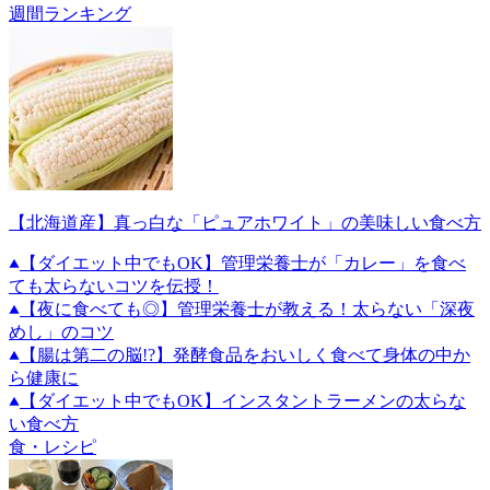
週間ランキング
【北海道産】真っ白な「ピュアホワイト」の美味しい食べ方
【ダイエット中でもOK】管理栄養士が「カレー」を食べ
ても太らないコツを伝授！
【夜に食べても◎】管理栄養士が教える！太らない「深夜
めし」のコツ
【腸は第二の脳!?】発酵食品をおいしく食べて身体の中か
ら健康に
【ダイエット中でもOK】インスタントラーメンの太らな
い食べ方
食・レシピ