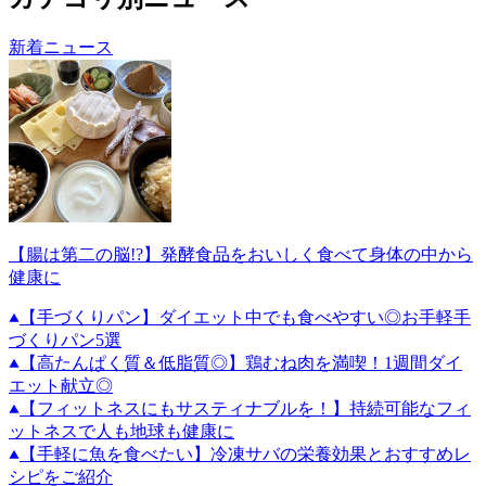
新着ニュース
【腸は第二の脳!?】発酵食品をおいしく食べて身体の中から
健康に
【手づくりパン】ダイエット中でも食べやすい◎お手軽手
づくりパン5選
【高たんぱく質＆低脂質◎】鶏むね肉を満喫！1週間ダイ
エット献立◎
【フィットネスにもサスティナブルを！】持続可能なフィ
ットネスで人も地球も健康に
【手軽に魚を食べたい】冷凍サバの栄養効果とおすすめレ
シピをご紹介