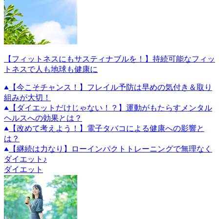
【フィットネスにもサスティナブルを！】持続可能なフィッ
トネスで人も地球も健康に
【今こそチャンス！】フレイル予防は早めの気付き＆取り
組みが大切！
【ダイエットだけじゃない！？】運動がもたらすメンタル
ヘルスへの効果とは？
【改めて考えよう！】電子タバコによる健康への影響と
は？
【継続は力なり】ローインパクトトレーニングで無理なく
ダイエット♪
ダイエット