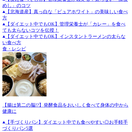
めし」のコツ
【北海道産】真っ白な「ピュアホワイト」の美味しい食べ
方
【ダイエット中でもOK】管理栄養士が「カレー」を食べ
ても太らないコツを伝授！
【ダイエット中でもOK】インスタントラーメンの太らな
い食べ方
食・レシピ
【腸は第二の脳!?】発酵食品をおいしく食べて身体の中から
健康に
【手づくりパン】ダイエット中でも食べやすい◎お手軽手
づくりパン5選