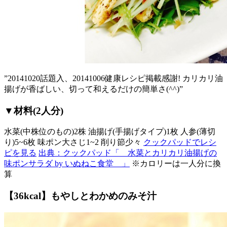
”20141020話題入、20141006健康レシピ掲載感謝! カリカリ油
揚げが香ばしい、切って和えるだけの簡単さ(^^)”
▼材料(2人分)
水菜(中株位のもの)2株 油揚げ(手揚げタイプ)1枚 人参(薄切
り)5~6枚 味ポン大さじ1~2 削り節少々
クックパッドでレシ
ピを見る
出典：クックパッド「 水菜とカリカリ油揚げの
味ポンサラダ by いぬねこ食堂 」
※カロリーは一人分に換
算
【36kcal】もやしとわかめのみそ汁