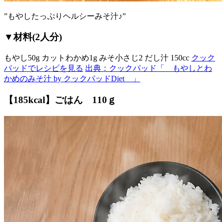
”もやしたっぷりヘルシーみそ汁♪”
▼材料(2人分)
もやし50g カットわかめ1g みそ小さじ2 だし汁 150cc
クック
パッドでレシピを見る
出典：クックパッド「 もやしとわ
かめのみそ汁 by クックパッドDiet 」
【185kcal】ごはん 110ｇ