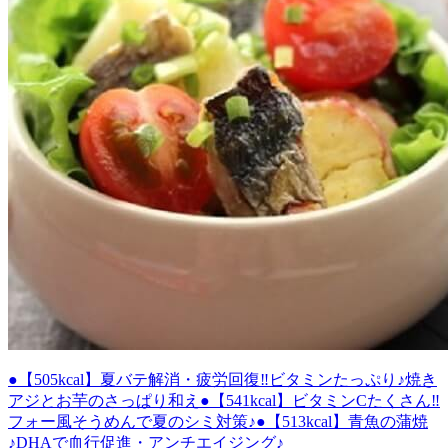
●【505kcal】夏バテ解消・疲労回復‼ビタミンたっぷり♪焼き
アジとお芋のさっぱり和え
●【541kcal】ビタミンCたくさん‼
フォー風そうめんで夏のシミ対策♪
●【513kcal】青魚の蒲焼
♪DHAで血行促進・アンチエイジング♪