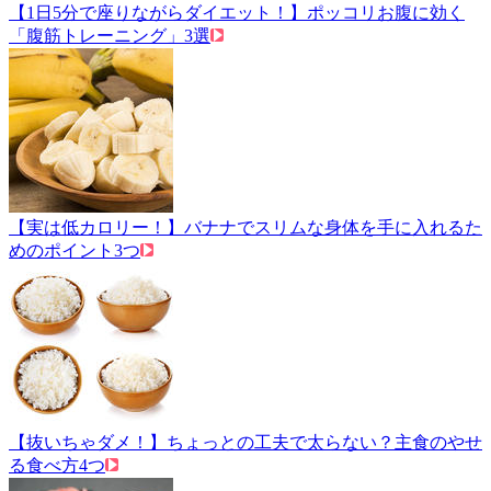
【1日5分で座りながらダイエット！】ポッコリお腹に効く
「腹筋トレーニング」3選
【実は低カロリー！】バナナでスリムな身体を手に入れるた
めのポイント3つ
【抜いちゃダメ！】ちょっとの工夫で太らない？主食のやせ
る食べ方4つ