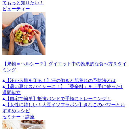
てもっと知りたい！
ビューティー
【果物＝ヘルシー？】ダイエット中の効果的な食べ方＆タイ
ミング
【汗から肌を守る！】汗の働きと肌荒れの予防法とは
【暑い夏はスパイシーに！】「香辛料」を上手に使った1
週間献立
【自宅で簡単】抵抗バンドで手軽にトレーニング！
【女性に嬉しい！大豆イソフラボン】きなこのパワーとお
すすめレシピ
セミナー・講座