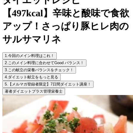
【497kcal】辛味と酸味で食欲
アップ！さっぱり豚ヒレ肉の
サルサマリネ
1.
今回のメイン料理はこれ！
2.
このメイン料理に合わせてGood バランス！
3.
この献立の栄養バランスをチェック！
4.
ダイエット献立をもっと見る
5.
【メルマガ登録者限定】7日間ダイエット講座！
著者
ダイエットプラス管理栄養士