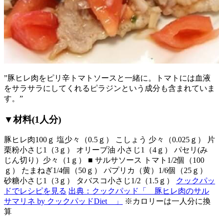
”豚ヒレ肉をピリ辛トマトソースと一緒に。トマトには血液
をサラサラにしてくれるピラジンという成分も含まれていま
す。”
▼材料(1人分)
豚ヒレ肉100ｇ 塩少々（0.5ｇ） こしょう 少々（0.025ｇ） 片
栗粉小さじ1（3ｇ） オリーブ油 小さじ1（4ｇ） パセリ(み
じん切り）少々（1ｇ） ■ サルサソース トマト1/2個（100
ｇ） たまねぎ1/4個（50ｇ） パプリカ（黄）1/6個（25ｇ）
砂糖小さじ1（3ｇ） タバスコ小さじ1/2（1.5ｇ）
クックパッ
ドでレシピを見る
出典：クックパッド「 豚ヒレ肉のサル
サマリネ by クックパッドDiet 」
※カロリーは一人分に換
算