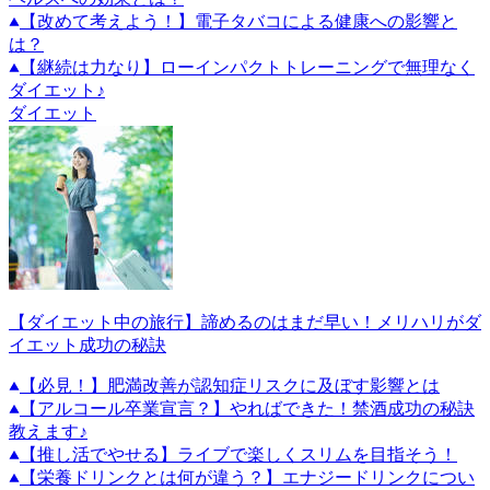
【改めて考えよう！】電子タバコによる健康への影響と
は？
【継続は力なり】ローインパクトトレーニングで無理なく
ダイエット♪
ダイエット
【ダイエット中の旅行】諦めるのはまだ早い！メリハリがダ
イエット成功の秘訣
【必見！】肥満改善が認知症リスクに及ぼす影響とは
【アルコール卒業宣言？】やればできた！禁酒成功の秘訣
教えます♪
【推し活でやせる】ライブで楽しくスリムを目指そう！
【栄養ドリンクとは何が違う？】エナジードリンクについ