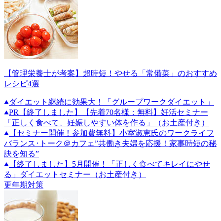
【管理栄養士が考案】超時短！やせる「常備菜」のおすすめ
レシピ4選
ダイエット継続に効果大！「グループワークダイエット」
PR
【終了しました】【先着70名様：無料】妊活セミナー
「正しく食べて、妊娠しやすい体を作る」（お土産付き）
【セミナー開催！参加費無料】小室淑恵氏のワークライフ
バランス･トーク＠カフェ”共働き夫婦を応援！家事時短の秘
訣を知る”
【終了しました】5月開催！「正しく食べてキレイにやせ
る」ダイエットセミナー（お土産付き）
更年期対策