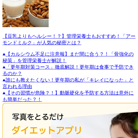
【豆乳よりもヘルシー！？】管理栄養士もおすすめ！「アー
モンドミルク」が人気の秘密とは？
【カルシウム不足に注意報】まだ間に合う？！「骨強化の
秘策」を管理栄養士が解説！
「更年期対策コース」徹底解説！更年期は食事で予防でき
るのか？
誰にも教えたくない！更年期の私が「キレイになった」と
言われる理由
【その習慣が危険？！】動脈硬化を予防する方法は意外に
も簡単だった？！