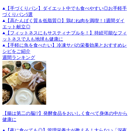
【手づくりパン】ダイエット中でも食べやすい◎お手軽手
づくりパン5選
【高たんぱく質＆低脂質◎】鶏むね肉を満喫！1週間ダイ
エット献立◎
【フィットネスにもサスティナブルを！】持続可能なフィ
ットネスで人も地球も健康に
【手軽に魚を食べたい】冷凍サバの栄養効果とおすすめレ
シピをご紹介
週間ランキング
【腸は第二の脳!?】発酵食品をおいしく食べて身体の中から
健康に
【夜に食べても◎】管理栄養士が教える！太らない「深夜