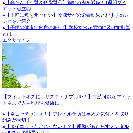
【高たんぱく質＆低脂質◎】鶏むね肉を満喫！1週間ダイ
エット献立◎
【手軽に魚を食べたい】冷凍サバの栄養効果とおすすめレ
シピをご紹介
【子供の健康は食育にあり!】学校給食が肥満に及ぼす影響
とは
エクササイズ
【フィットネスにもサスティナブルを！】持続可能なフィッ
トネスで人も地球も健康に
【今こそチャンス！】フレイル予防は早めの気付き＆取り
組みが大切！
【ダイエットだけじゃない！？】運動がもたらすメンタル
ヘルスへの効果とは？