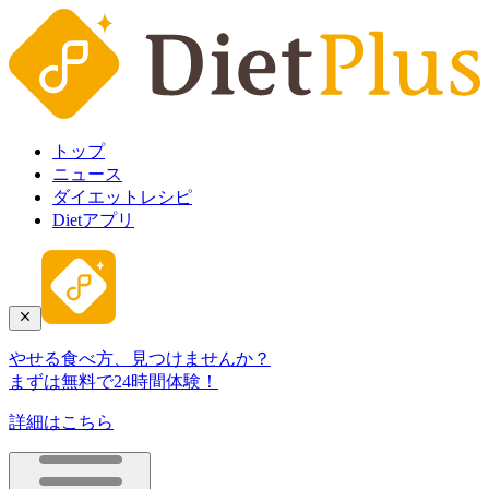
トップ
ニュース
ダイエットレシピ
Dietアプリ
やせる食べ方、見つけませんか？
まずは無料で24時間体験！
詳細はこちら