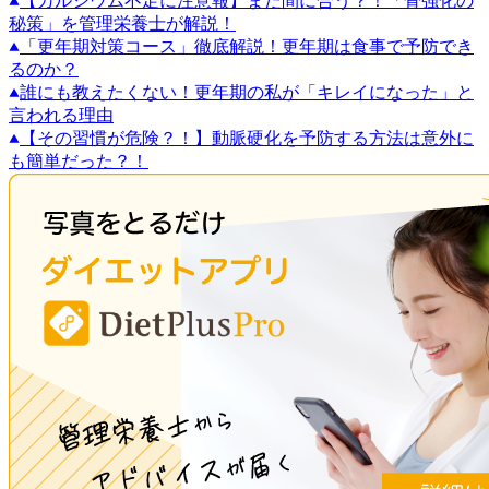
【カルシウム不足に注意報】まだ間に合う？！「骨強化の
秘策」を管理栄養士が解説！
「更年期対策コース」徹底解説！更年期は食事で予防でき
るのか？
誰にも教えたくない！更年期の私が「キレイになった」と
言われる理由
【その習慣が危険？！】動脈硬化を予防する方法は意外に
も簡単だった？！