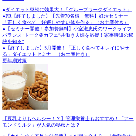
ダイエット継続に効果大！「グループワークダイエット」
PR
【終了しました】【先着70名様：無料】妊活セミナー
「正しく食べて、妊娠しやすい体を作る」（お土産付き）
【セミナー開催！参加費無料】小室淑恵氏のワークライフ
バランス･トーク＠カフェ”共働き夫婦を応援！家事時短の秘
訣を知る”
【終了しました】5月開催！「正しく食べてキレイにやせ
る」ダイエットセミナー（お土産付き）
更年期対策
【豆乳よりもヘルシー！？】管理栄養士もおすすめ！「アー
モンドミルク」が人気の秘密とは？