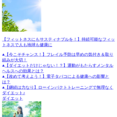
【フィットネスにもサスティナブルを！】持続可能なフィッ
トネスで人も地球も健康に
【今こそチャンス！】フレイル予防は早めの気付き＆取り
組みが大切！
【ダイエットだけじゃない！？】運動がもたらすメンタル
ヘルスへの効果とは？
【改めて考えよう！】電子タバコによる健康への影響と
は？
【継続は力なり】ローインパクトトレーニングで無理なく
ダイエット♪
ダイエット