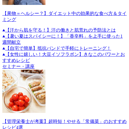
【果物＝ヘルシー？】ダイエット中の効果的な食べ方＆タイ
ミング
【汗から肌を守る！】汗の働きと肌荒れの予防法とは
【暑い夏はスパイシーに！】「香辛料」を上手に使った1
週間献立
【自宅で簡単】抵抗バンドで手軽にトレーニング！
【女性に嬉しい！大豆イソフラボン】きなこのパワーとお
すすめレシピ
セミナー・講座
【管理栄養士が考案】超時短！やせる「常備菜」のおすすめ
レシピ4選