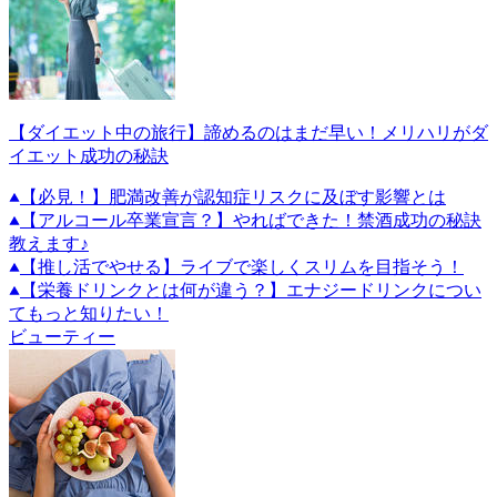
【ダイエット中の旅行】諦めるのはまだ早い！メリハリがダ
イエット成功の秘訣
【必見！】肥満改善が認知症リスクに及ぼす影響とは
【アルコール卒業宣言？】やればできた！禁酒成功の秘訣
教えます♪
【推し活でやせる】ライブで楽しくスリムを目指そう！
【栄養ドリンクとは何が違う？】エナジードリンクについ
てもっと知りたい！
ビューティー