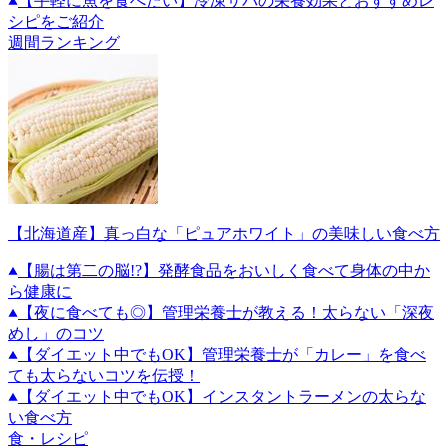
【手軽に魚を食べたい】冷凍サバの栄養効果とおすすめレ
シピをご紹介
週間ランキング
【北海道産】真っ白な「ピュアホワイト」の美味しい食べ方
【腸は第二の脳!?】発酵食品をおいしく食べて身体の中か
ら健康に
【夜に食べても◎】管理栄養士が教える！太らない「深夜
めし」のコツ
【ダイエット中でもOK】管理栄養士が「カレー」を食べ
ても太らないコツを伝授！
【ダイエット中でもOK】インスタントラーメンの太らな
い食べ方
食・レシピ