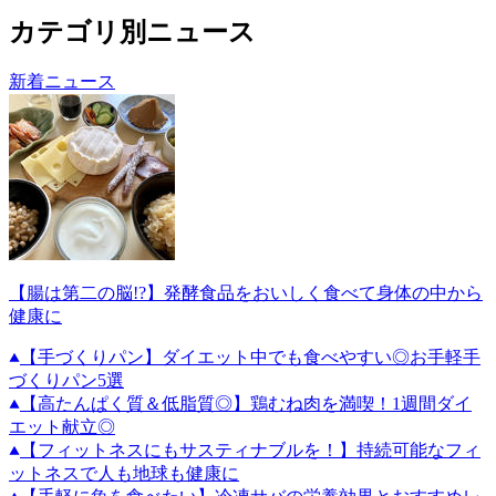
カテゴリ別ニュース
新着ニュース
【腸は第二の脳!?】発酵食品をおいしく食べて身体の中から
健康に
【手づくりパン】ダイエット中でも食べやすい◎お手軽手
づくりパン5選
【高たんぱく質＆低脂質◎】鶏むね肉を満喫！1週間ダイ
エット献立◎
【フィットネスにもサスティナブルを！】持続可能なフィ
ットネスで人も地球も健康に