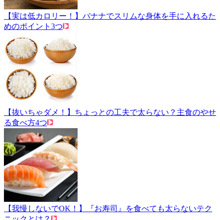
【実は低カロリー！】バナナでスリムな身体を手に入れるた
めのポイント3つ
【抜いちゃダメ！】ちょっとの工夫で太らない？主食のやせ
る食べ方4つ
【我慢しないでOK！】『お寿司』を食べても太らないテク
ニックとは？