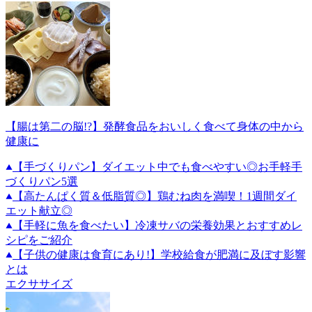
【腸は第二の脳!?】発酵食品をおいしく食べて身体の中から
健康に
【手づくりパン】ダイエット中でも食べやすい◎お手軽手
づくりパン5選
【高たんぱく質＆低脂質◎】鶏むね肉を満喫！1週間ダイ
エット献立◎
【手軽に魚を食べたい】冷凍サバの栄養効果とおすすめレ
シピをご紹介
【子供の健康は食育にあり!】学校給食が肥満に及ぼす影響
とは
エクササイズ