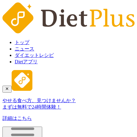
トップ
ニュース
ダイエットレシピ
Dietアプリ
やせる食べ方、見つけませんか？
まずは無料で24時間体験！
詳細はこちら