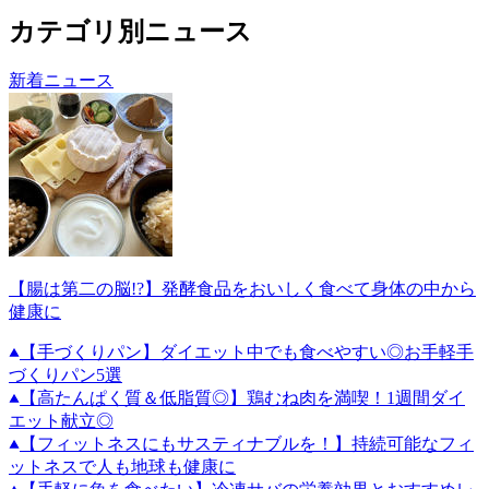
カテゴリ別ニュース
新着ニュース
【腸は第二の脳!?】発酵食品をおいしく食べて身体の中から
健康に
【手づくりパン】ダイエット中でも食べやすい◎お手軽手
づくりパン5選
【高たんぱく質＆低脂質◎】鶏むね肉を満喫！1週間ダイ
エット献立◎
【フィットネスにもサスティナブルを！】持続可能なフィ
ットネスで人も地球も健康に