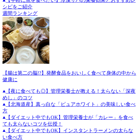
【手軽に魚を食べたい】冷凍サバの栄養効果とおすすめレ
シピをご紹介
週間ランキング
【腸は第二の脳!?】発酵食品をおいしく食べて身体の中から
健康に
【夜に食べても◎】管理栄養士が教える！太らない「深夜
めし」のコツ
【北海道産】真っ白な「ピュアホワイト」の美味しい食べ
方
【ダイエット中でもOK】管理栄養士が「カレー」を食べ
ても太らないコツを伝授！
【ダイエット中でもOK】インスタントラーメンの太らな
い食べ方