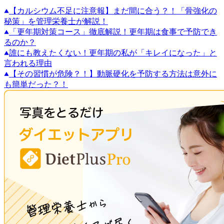
【カルシウム不足に注意報】まだ間に合う？！「骨強化の
秘策」を管理栄養士が解説！
「更年期対策コース」徹底解説！更年期は食事で予防でき
るのか？
誰にも教えたくない！更年期の私が「キレイになった」と
言われる理由
【その習慣が危険？！】動脈硬化を予防する方法は意外に
も簡単だった？！