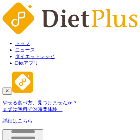
トップ
ニュース
ダイエットレシピ
Dietアプリ
やせる食べ方、見つけませんか？
まずは無料で24時間体験！
詳細はこちら