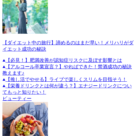
【ダイエット中の旅行】諦めるのはまだ早い！メリハリがダ
イエット成功の秘訣
【必見！】肥満改善が認知症リスクに及ぼす影響とは
【アルコール卒業宣言？】やればできた！禁酒成功の秘訣
教えます♪
【推し活でやせる】ライブで楽しくスリムを目指そう！
【栄養ドリンクとは何が違う？】エナジードリンクについ
てもっと知りたい！
ビューティー