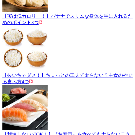
【実は低カロリー！】バナナでスリムな身体を手に入れるた
めのポイント3つ
【抜いちゃダメ！】ちょっとの工夫で太らない？主食のやせ
る食べ方4つ
【我慢しないでOK！】『お寿司』を食べても太らないテク