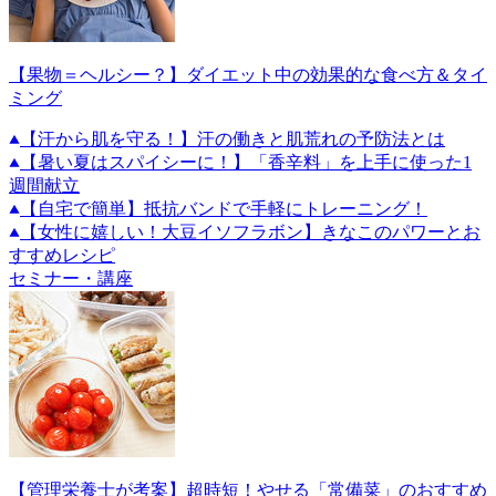
【果物＝ヘルシー？】ダイエット中の効果的な食べ方＆タイ
ミング
【汗から肌を守る！】汗の働きと肌荒れの予防法とは
【暑い夏はスパイシーに！】「香辛料」を上手に使った1
週間献立
【自宅で簡単】抵抗バンドで手軽にトレーニング！
【女性に嬉しい！大豆イソフラボン】きなこのパワーとお
すすめレシピ
セミナー・講座
【管理栄養士が考案】超時短！やせる「常備菜」のおすすめ