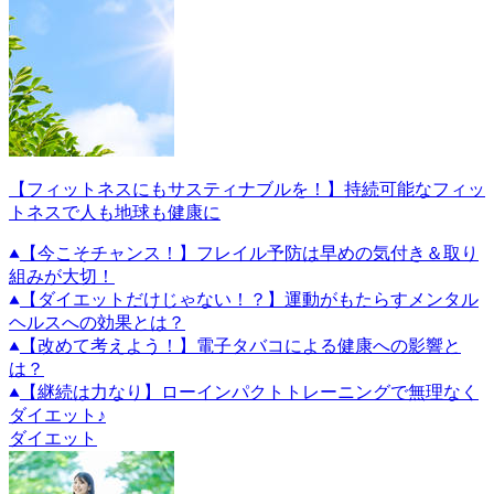
【フィットネスにもサスティナブルを！】持続可能なフィッ
トネスで人も地球も健康に
【今こそチャンス！】フレイル予防は早めの気付き＆取り
組みが大切！
【ダイエットだけじゃない！？】運動がもたらすメンタル
ヘルスへの効果とは？
【改めて考えよう！】電子タバコによる健康への影響と
は？
【継続は力なり】ローインパクトトレーニングで無理なく
ダイエット♪
ダイエット