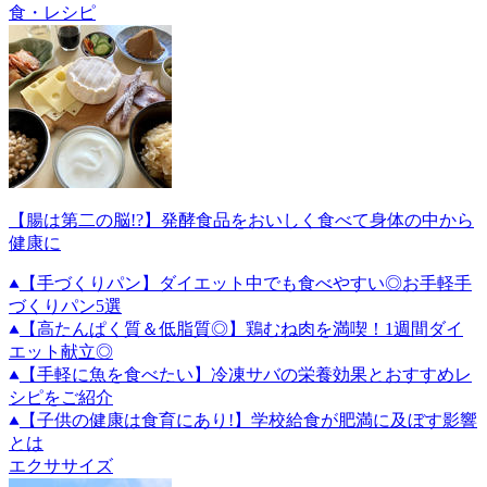
食・レシピ
【腸は第二の脳!?】発酵食品をおいしく食べて身体の中から
健康に
【手づくりパン】ダイエット中でも食べやすい◎お手軽手
づくりパン5選
【高たんぱく質＆低脂質◎】鶏むね肉を満喫！1週間ダイ
エット献立◎
【手軽に魚を食べたい】冷凍サバの栄養効果とおすすめレ
シピをご紹介
【子供の健康は食育にあり!】学校給食が肥満に及ぼす影響
とは
エクササイズ