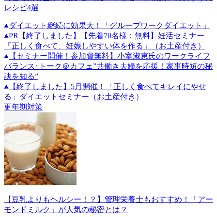
レシピ4選
ダイエット継続に効果大！「グループワークダイエット」
PR
【終了しました】【先着70名様：無料】妊活セミナー
「正しく食べて、妊娠しやすい体を作る」（お土産付き）
【セミナー開催！参加費無料】小室淑恵氏のワークライフ
バランス･トーク＠カフェ”共働き夫婦を応援！家事時短の秘
訣を知る”
【終了しました】5月開催！「正しく食べてキレイにやせ
る」ダイエットセミナー（お土産付き）
更年期対策
【豆乳よりもヘルシー！？】管理栄養士もおすすめ！「アー
モンドミルク」が人気の秘密とは？