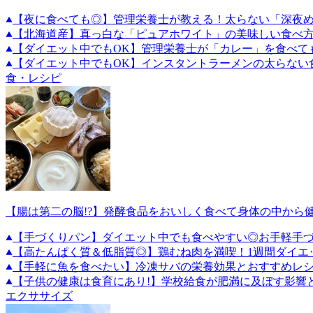
【夜に食べても◎】管理栄養士が教える！太らない「深夜
【北海道産】真っ白な「ピュアホワイト」の美味しい食べ
【ダイエット中でもOK】管理栄養士が「カレー」を食べて
【ダイエット中でもOK】インスタントラーメンの太らない
食・レシピ
【腸は第二の脳!?】発酵食品をおいしく食べて身体の中から
【手づくりパン】ダイエット中でも食べやすい◎お手軽手づ
【高たんぱく質＆低脂質◎】鶏むね肉を満喫！1週間ダイエ
【手軽に魚を食べたい】冷凍サバの栄養効果とおすすめレ
【子供の健康は食育にあり!】学校給食が肥満に及ぼす影響
エクササイズ