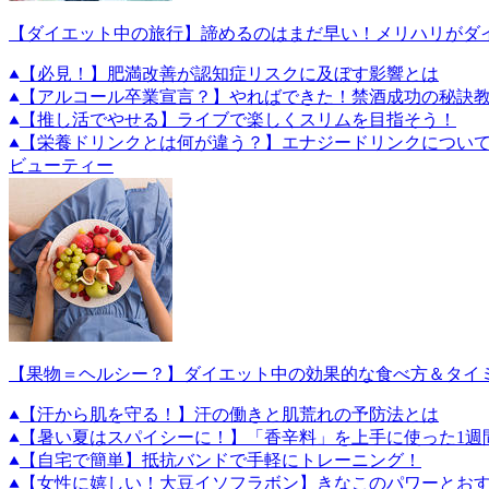
【ダイエット中の旅行】諦めるのはまだ早い！メリハリがダ
【必見！】肥満改善が認知症リスクに及ぼす影響とは
【アルコール卒業宣言？】やればできた！禁酒成功の秘訣教
【推し活でやせる】ライブで楽しくスリムを目指そう！
【栄養ドリンクとは何が違う？】エナジードリンクについ
ビューティー
【果物＝ヘルシー？】ダイエット中の効果的な食べ方＆タイ
【汗から肌を守る！】汗の働きと肌荒れの予防法とは
【暑い夏はスパイシーに！】「香辛料」を上手に使った1週
【自宅で簡単】抵抗バンドで手軽にトレーニング！
【女性に嬉しい！大豆イソフラボン】きなこのパワーとお