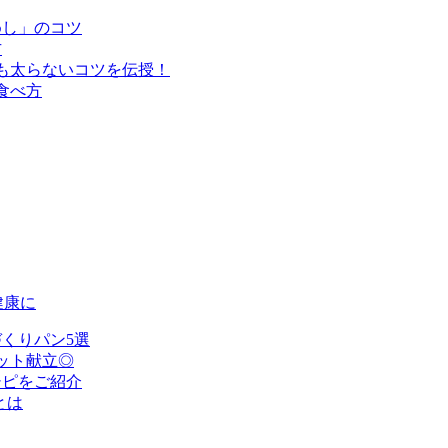
めし」のコツ
方
も太らないコツを伝授！
食べ方
健康に
くりパン5選
ット献立◎
シピをご紹介
とは