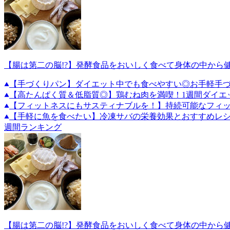
【腸は第二の脳!?】発酵食品をおいしく食べて身体の中から
【手づくりパン】ダイエット中でも食べやすい◎お手軽手づ
【高たんぱく質＆低脂質◎】鶏むね肉を満喫！1週間ダイエ
【フィットネスにもサスティナブルを！】持続可能なフィ
【手軽に魚を食べたい】冷凍サバの栄養効果とおすすめレ
週間ランキング
【腸は第二の脳!?】発酵食品をおいしく食べて身体の中から