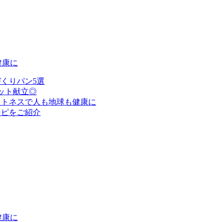
健康に
くりパン5選
ット献立◎
ットネスで人も地球も健康に
シピをご紹介
健康に