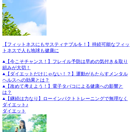
【フィットネスにもサスティナブルを！】持続可能なフィッ
トネスで人も地球も健康に
【今こそチャンス！】フレイル予防は早めの気付き＆取り
組みが大切！
【ダイエットだけじゃない！？】運動がもたらすメンタル
ヘルスへの効果とは？
【改めて考えよう！】電子タバコによる健康への影響と
は？
【継続は力なり】ローインパクトトレーニングで無理なく
ダイエット♪
ダイエット