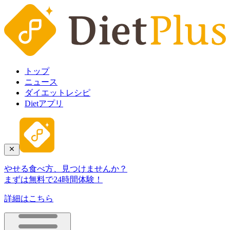
トップ
ニュース
ダイエットレシピ
Dietアプリ
やせる食べ方、見つけませんか？
まずは無料で24時間体験！
詳細はこちら