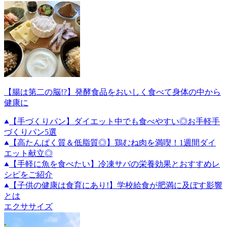
【腸は第二の脳!?】発酵食品をおいしく食べて身体の中から
健康に
【手づくりパン】ダイエット中でも食べやすい◎お手軽手
づくりパン5選
【高たんぱく質＆低脂質◎】鶏むね肉を満喫！1週間ダイ
エット献立◎
【手軽に魚を食べたい】冷凍サバの栄養効果とおすすめレ
シピをご紹介
【子供の健康は食育にあり!】学校給食が肥満に及ぼす影響
とは
エクササイズ