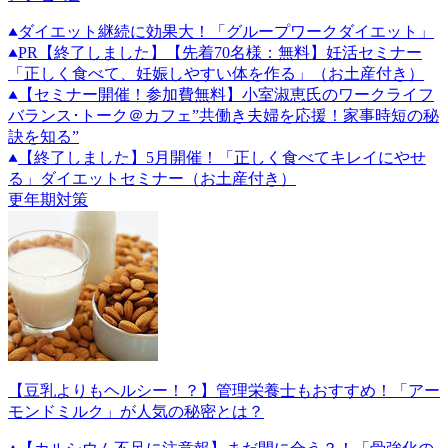
ダイエット継続に効果大！「グループワークダイエット」
PR
【終了しました】【先着70名様：無料】妊活セミナー
「正しく食べて、妊娠しやすい体を作る」（お土産付き）
【セミナー開催！参加費無料】小室淑恵氏のワークライフ
バランス･トーク＠カフェ”共働き夫婦を応援！家事時短の秘
訣を知る”
【終了しました】5月開催！「正しく食べてキレイにやせ
る」ダイエットセミナー（お土産付き）
更年期対策
【豆乳よりもヘルシー！？】管理栄養士もおすすめ！「アー
モンドミルク」が人気の秘密とは？