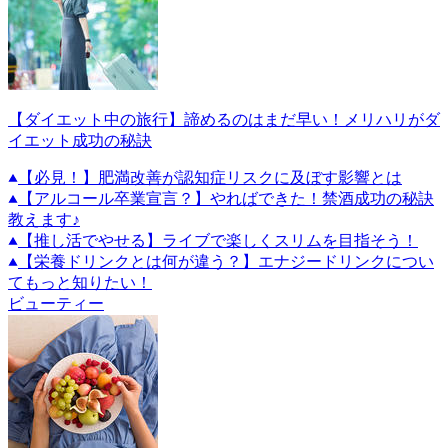
【ダイエット中の旅行】諦めるのはまだ早い！メリハリがダ
イエット成功の秘訣
【必見！】肥満改善が認知症リスクに及ぼす影響とは
【アルコール卒業宣言？】やればできた！禁酒成功の秘訣
教えます♪
【推し活でやせる】ライブで楽しくスリムを目指そう！
【栄養ドリンクとは何が違う？】エナジードリンクについ
てもっと知りたい！
ビューティー