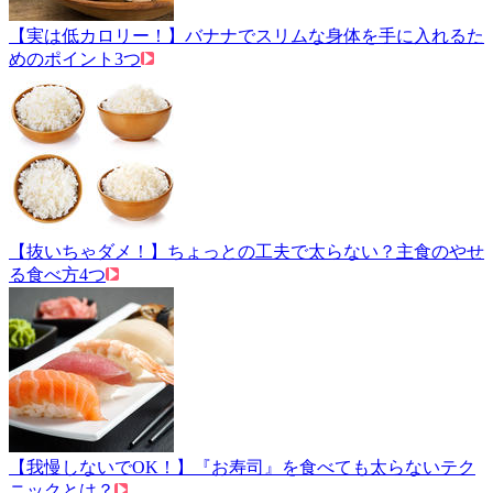
【実は低カロリー！】バナナでスリムな身体を手に入れるた
めのポイント3つ
【抜いちゃダメ！】ちょっとの工夫で太らない？主食のやせ
る食べ方4つ
【我慢しないでOK！】『お寿司』を食べても太らないテク
ニックとは？