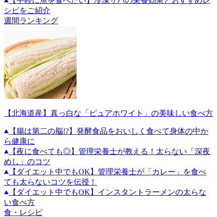
【手軽に魚を食べたい】冷凍サバの栄養効果とおすすめレ
シピをご紹介
週間ランキング
【北海道産】真っ白な「ピュアホワイト」の美味しい食べ方
【腸は第二の脳!?】発酵食品をおいしく食べて身体の中か
ら健康に
【夜に食べても◎】管理栄養士が教える！太らない「深夜
めし」のコツ
【ダイエット中でもOK】管理栄養士が「カレー」を食べ
ても太らないコツを伝授！
【ダイエット中でもOK】インスタントラーメンの太らな
い食べ方
食・レシピ