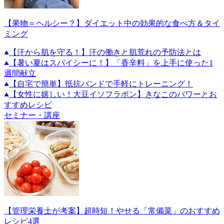
【果物＝ヘルシー？】ダイエット中の効果的な食べ方＆タイ
ミング
【汗から肌を守る！】汗の働きと肌荒れの予防法とは
【暑い夏はスパイシーに！】「香辛料」を上手に使った1
週間献立
【自宅で簡単】抵抗バンドで手軽にトレーニング！
【女性に嬉しい！大豆イソフラボン】きなこのパワーとお
すすめレシピ
セミナー・講座
【管理栄養士が考案】超時短！やせる「常備菜」のおすすめ
レシピ4選