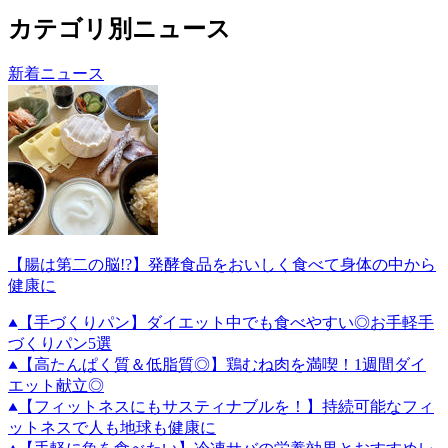
カテゴリ別ニュース
新着ニュース
【腸は第二の脳!?】発酵食品をおいしく食べて身体の中から
健康に
【手づくりパン】ダイエット中でも食べやすい◎お手軽手
づくりパン5選
【高たんぱく質＆低脂質◎】鶏むね肉を満喫！1週間ダイ
エット献立◎
【フィットネスにもサスティナブルを！】持続可能なフィ
ットネスで人も地球も健康に