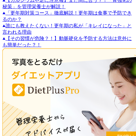
【カルシウム不足に注意報】まだ間に合う？！「骨強化の
秘策」を管理栄養士が解説！
「更年期対策コース」徹底解説！更年期は食事で予防でき
るのか？
誰にも教えたくない！更年期の私が「キレイになった」と
言われる理由
【その習慣が危険？！】動脈硬化を予防する方法は意外に
も簡単だった？！