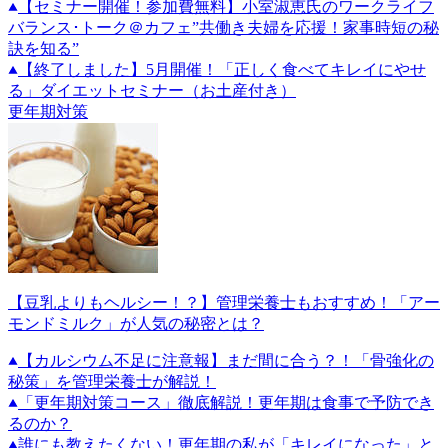
【セミナー開催！参加費無料】小室淑恵氏のワークライフ
バランス･トーク＠カフェ”共働き夫婦を応援！家事時短の秘
訣を知る”
【終了しました】5月開催！「正しく食べてキレイにやせ
る」ダイエットセミナー（お土産付き）
更年期対策
【豆乳よりもヘルシー！？】管理栄養士もおすすめ！「アー
モンドミルク」が人気の秘密とは？
【カルシウム不足に注意報】まだ間に合う？！「骨強化の
秘策」を管理栄養士が解説！
「更年期対策コース」徹底解説！更年期は食事で予防でき
るのか？
誰にも教えたくない！更年期の私が「キレイになった」と