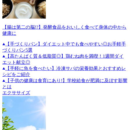
【腸は第二の脳!?】発酵食品をおいしく食べて身体の中から
健康に
【手づくりパン】ダイエット中でも食べやすい◎お手軽手
づくりパン5選
【高たんぱく質＆低脂質◎】鶏むね肉を満喫！1週間ダイ
エット献立◎
【手軽に魚を食べたい】冷凍サバの栄養効果とおすすめレ
シピをご紹介
【子供の健康は食育にあり!】学校給食が肥満に及ぼす影響
とは
エクササイズ