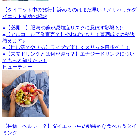
【ダイエット中の旅行】諦めるのはまだ早い！メリハリがダ
イエット成功の秘訣
【必見！】肥満改善が認知症リスクに及ぼす影響とは
【アルコール卒業宣言？】やればできた！禁酒成功の秘訣
教えます♪
【推し活でやせる】ライブで楽しくスリムを目指そう！
【栄養ドリンクとは何が違う？】エナジードリンクについ
てもっと知りたい！
ビューティー
【果物＝ヘルシー？】ダイエット中の効果的な食べ方＆タイ
ミング