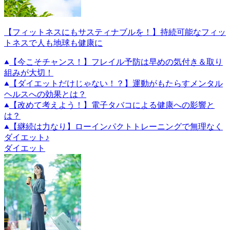
【フィットネスにもサスティナブルを！】持続可能なフィッ
トネスで人も地球も健康に
【今こそチャンス！】フレイル予防は早めの気付き＆取り
組みが大切！
【ダイエットだけじゃない！？】運動がもたらすメンタル
ヘルスへの効果とは？
【改めて考えよう！】電子タバコによる健康への影響と
は？
【継続は力なり】ローインパクトトレーニングで無理なく
ダイエット♪
ダイエット