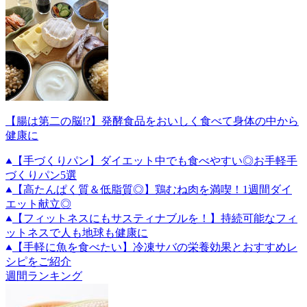
【腸は第二の脳!?】発酵食品をおいしく食べて身体の中から
健康に
【手づくりパン】ダイエット中でも食べやすい◎お手軽手
づくりパン5選
【高たんぱく質＆低脂質◎】鶏むね肉を満喫！1週間ダイ
エット献立◎
【フィットネスにもサスティナブルを！】持続可能なフィ
ットネスで人も地球も健康に
【手軽に魚を食べたい】冷凍サバの栄養効果とおすすめレ
シピをご紹介
週間ランキング