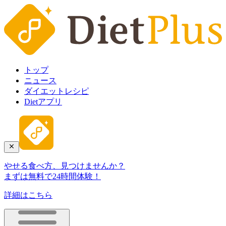
トップ
ニュース
ダイエットレシピ
Dietアプリ
やせる食べ方、見つけませんか？
まずは無料で24時間体験！
詳細はこちら