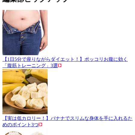
【1日5分で座りながらダイエット！】ポッコリお腹に効く
「腹筋トレーニング」3選
【実は低カロリー！】バナナでスリムな身体を手に入れるた
めのポイント3つ