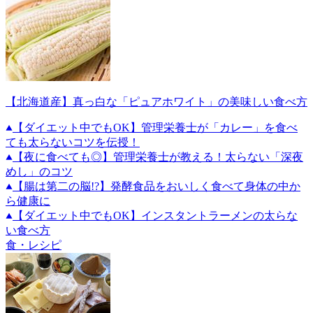
【北海道産】真っ白な「ピュアホワイト」の美味しい食べ方
【ダイエット中でもOK】管理栄養士が「カレー」を食べ
ても太らないコツを伝授！
【夜に食べても◎】管理栄養士が教える！太らない「深夜
めし」のコツ
【腸は第二の脳!?】発酵食品をおいしく食べて身体の中か
ら健康に
【ダイエット中でもOK】インスタントラーメンの太らな
い食べ方
食・レシピ