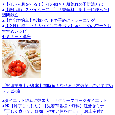
【汗から肌を守る！】汗の働きと肌荒れの予防法とは
【暑い夏はスパイシーに！】「香辛料」を上手に使った1
週間献立
【自宅で簡単】抵抗バンドで手軽にトレーニング！
【女性に嬉しい！大豆イソフラボン】きなこのパワーとお
すすめレシピ
セミナー・講座
【管理栄養士が考案】超時短！やせる「常備菜」のおすすめ
レシピ4選
ダイエット継続に効果大！「グループワークダイエット」
PR
【終了しました】【先着70名様：無料】妊活セミナー
「正しく食べて、妊娠しやすい体を作る」（お土産付き）