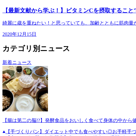
【最新文献から学ぶ！】ビタミンCを摂取すること
綺麗に歳を重ねたい！と思っていても、加齢とともに筋肉量が
2020年12月15日
カテゴリ別ニュース
新着ニュース
【腸は第二の脳!?】発酵食品をおいしく食べて身体の中から
【手づくりパン】ダイエット中でも食べやすい◎お手軽手づ