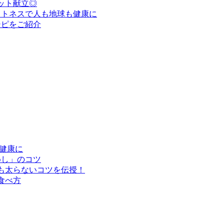
ット献立◎
ットネスで人も地球も健康に
シピをご紹介
健康に
めし」のコツ
も太らないコツを伝授！
食べ方