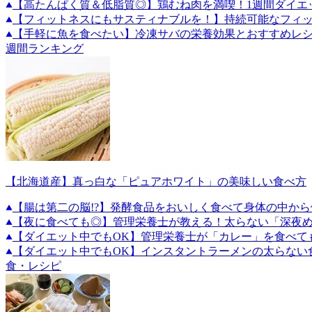
【高たんぱく質＆低脂質◎】鶏むね肉を満喫！1週間ダイエ
【フィットネスにもサスティナブルを！】持続可能なフィ
【手軽に魚を食べたい】冷凍サバの栄養効果とおすすめレ
週間ランキング
【北海道産】真っ白な「ピュアホワイト」の美味しい食べ方
【腸は第二の脳!?】発酵食品をおいしく食べて身体の中から
【夜に食べても◎】管理栄養士が教える！太らない「深夜
【ダイエット中でもOK】管理栄養士が「カレー」を食べて
【ダイエット中でもOK】インスタントラーメンの太らない
食・レシピ