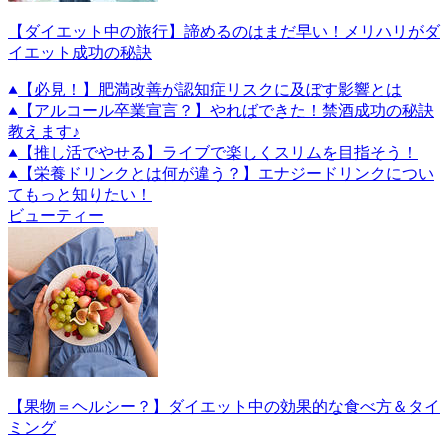
【ダイエット中の旅行】諦めるのはまだ早い！メリハリがダ
イエット成功の秘訣
【必見！】肥満改善が認知症リスクに及ぼす影響とは
【アルコール卒業宣言？】やればできた！禁酒成功の秘訣
教えます♪
【推し活でやせる】ライブで楽しくスリムを目指そう！
【栄養ドリンクとは何が違う？】エナジードリンクについ
てもっと知りたい！
ビューティー
【果物＝ヘルシー？】ダイエット中の効果的な食べ方＆タイ
ミング