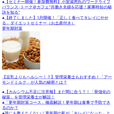
【セミナー開催！参加費無料】小室淑恵氏のワークライフ
バランス･トーク＠カフェ”共働き夫婦を応援！家事時短の秘
訣を知る”
【終了しました】5月開催！「正しく食べてキレイにやせ
る」ダイエットセミナー（お土産付き）
更年期対策
【豆乳よりもヘルシー！？】管理栄養士もおすすめ！「アー
モンドミルク」が人気の秘密とは？
【カルシウム不足に注意報】まだ間に合う？！「骨強化の
秘策」を管理栄養士が解説！
「更年期対策コース」徹底解説！更年期は食事で予防でき
るのか？
誰にも教えたくない！更年期の私が「キレイになった」と