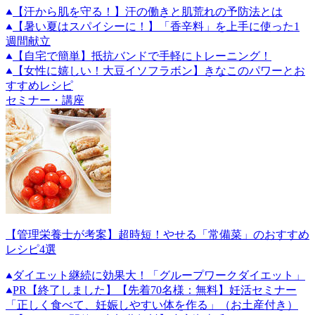
【汗から肌を守る！】汗の働きと肌荒れの予防法とは
【暑い夏はスパイシーに！】「香辛料」を上手に使った1
週間献立
【自宅で簡単】抵抗バンドで手軽にトレーニング！
【女性に嬉しい！大豆イソフラボン】きなこのパワーとお
すすめレシピ
セミナー・講座
【管理栄養士が考案】超時短！やせる「常備菜」のおすすめ
レシピ4選
ダイエット継続に効果大！「グループワークダイエット」
PR
【終了しました】【先着70名様：無料】妊活セミナー
「正しく食べて、妊娠しやすい体を作る」（お土産付き）