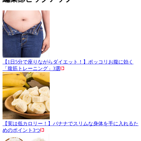
【1日5分で座りながらダイエット！】ポッコリお腹に効く
「腹筋トレーニング」3選
【実は低カロリー！】バナナでスリムな身体を手に入れるた
めのポイント3つ