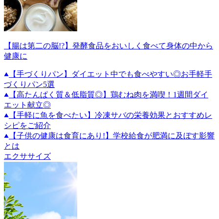
【腸は第二の脳!?】発酵食品をおいしく食べて身体の中から
健康に
【手づくりパン】ダイエット中でも食べやすい◎お手軽手
づくりパン5選
【高たんぱく質＆低脂質◎】鶏むね肉を満喫！1週間ダイ
エット献立◎
【手軽に魚を食べたい】冷凍サバの栄養効果とおすすめレ
シピをご紹介
【子供の健康は食育にあり!】学校給食が肥満に及ぼす影響
とは
エクササイズ