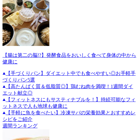
【腸は第二の脳!?】発酵食品をおいしく食べて身体の中から
健康に
【手づくりパン】ダイエット中でも食べやすい◎お手軽手
づくりパン5選
【高たんぱく質＆低脂質◎】鶏むね肉を満喫！1週間ダイ
エット献立◎
【フィットネスにもサスティナブルを！】持続可能なフィ
ットネスで人も地球も健康に
【手軽に魚を食べたい】冷凍サバの栄養効果とおすすめレ
シピをご紹介
週間ランキング