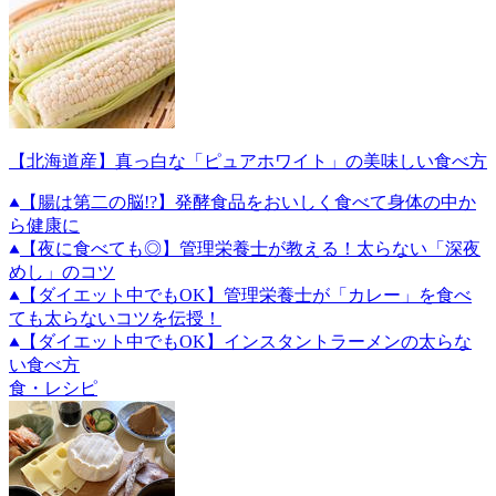
【北海道産】真っ白な「ピュアホワイト」の美味しい食べ方
【腸は第二の脳!?】発酵食品をおいしく食べて身体の中か
ら健康に
【夜に食べても◎】管理栄養士が教える！太らない「深夜
めし」のコツ
【ダイエット中でもOK】管理栄養士が「カレー」を食べ
ても太らないコツを伝授！
【ダイエット中でもOK】インスタントラーメンの太らな
い食べ方
食・レシピ