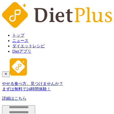
トップ
ニュース
ダイエットレシピ
Dietアプリ
やせる食べ方、見つけませんか？
まずは無料で24時間体験！
詳細はこちら