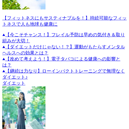
【フィットネスにもサスティナブルを！】持続可能なフィッ
トネスで人も地球も健康に
【今こそチャンス！】フレイル予防は早めの気付き＆取り
組みが大切！
【ダイエットだけじゃない！？】運動がもたらすメンタル
ヘルスへの効果とは？
【改めて考えよう！】電子タバコによる健康への影響と
は？
【継続は力なり】ローインパクトトレーニングで無理なく
ダイエット♪
ダイエット